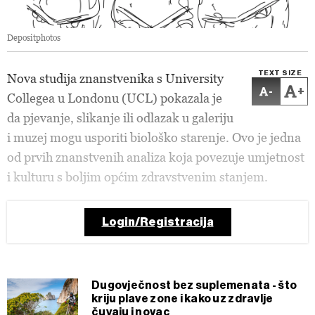
Depositphotos
TEXT SIZE
Nova studija znanstvenika s University
-
+
Collegea u Londonu (UCL) pokazala je
da pjevanje, slikanje ili odlazak u galeriju
i muzej mogu usporiti biološko starenje. Ovo je jedna
od prvih znanstvenih analiza koja povezuje umjetnost
i kulturu s boljim općim zdravstvenim stanjem.
Login/Registracija
Dugovječnost bez suplemenata - što
kriju plave zone i kako uz zdravlje
čuvaju i novac