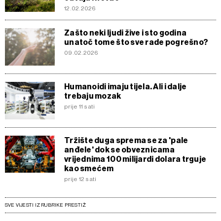
12.02.2026
Zašto neki ljudi žive i sto godina
unatoč tome što sve rade pogrešno?
09.02.2026
Humanoidi imaju tijela. Ali i dalje
trebaju mozak
prije 11 sati
Tržište duga sprema se za 'pale
anđele' dok se obveznicama
vrijednima 100 milijardi dolara trguje
kao smećem
prije 12 sati
SVE VIJESTI IZ RUBRIKE PRESTIŽ