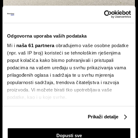
Xpeng P7+: Kinez koji priča kao
navijen i računa kao Turing
Luksuzni fastback s vlastitim čipom koji po
Odgovorna uporaba vaših podataka
performansama nadmašuje usporedive Nvidijine proizvode.
Mi i
naša 61 partnera
obrađujemo vaše osobne podatke
(npr. vaš IP broj) koristeći se tehnološkim rješenjima
poput kolačića kako bismo pohranjivali i pristupali
podacima na vašem uređaju u svrhu prikazivanja vama
prilagođenih oglasa i sadržaja te u svrhu mjerenja
popularnosti sadržaja, trendova čitateljstva i razvoja
proizvoda. Vi možete birati tko upotrebljava vaše
podatke, kao i u koje svrhe.
Dr. Stefan Jerotić: 'Težak nije
Slučaj Fekkai - ni luksuzni biznisi
čovjek, nego odnos postane
nisu pošteđeni otkrića iz
težak'
Epsteinovih dokumenata
Ako nam dopustite, također bismo htjeli:
Prikaži detalje
Prikupljati podatke o vašoj geografskoj lokaciji,
koji mogu biti precizni do radijusa od nekoliko metara
Dopusti sve
Prepoznati vaš uređaj tako što ćemo aktivno