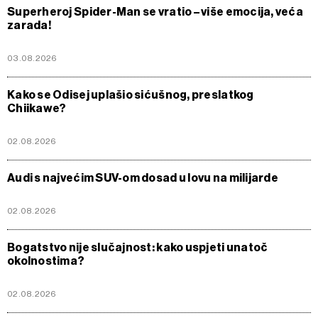
Superheroj Spider-Man se vratio – više emocija, veća
zarada!
03.08.2026
Kako se Odisej uplašio sićušnog, preslatkog
Chiikawe?
02.08.2026
Audi s najvećim SUV-om dosad u lovu na milijarde
02.08.2026
Bogatstvo nije slučajnost: kako uspjeti unatoč
okolnostima?
02.08.2026