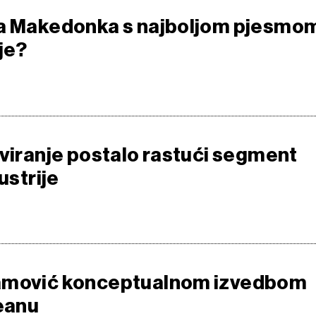
da Makedonka s najboljom pjesmo
ije?
oviranje postalo rastući segment
ustrije
amović konceptualnom izvedbom
eanu