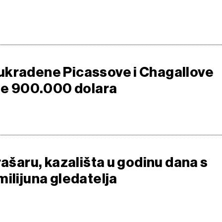
kradene Picassove i Chagallove
dne 900.000 dolara
rašaru, kazališta u godinu dana s
ilijuna gledatelja