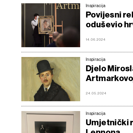
Inspiracija
Povijesni r
oduševio hr
14.06.2024
Inspiracija
Djelo Mirosl
Artmarkovoj 
24.05.2024
Inspiracija
Umjetnički r
Lennona