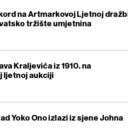
ekord na Artmarkovoj Ljetnoj dražb
vatsko tržište umjetnina
ava Kraljevića iz 1910. na
ljetnoj aukciji
ad Yoko Ono izlazi iz sjene Johna