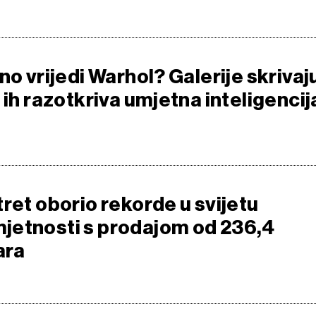
no vrijedi Warhol? Galerije skrivaj
 ih razotkriva umjetna inteligencij
ret oborio rekorde u svijetu
etnosti s prodajom od 236,4
ara