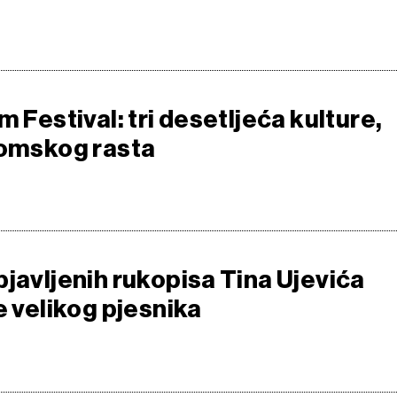
m Festival: tri desetljeća kulture,
nomskog rasta
bjavljenih rukopisa Tina Ujevića
e velikog pjesnika