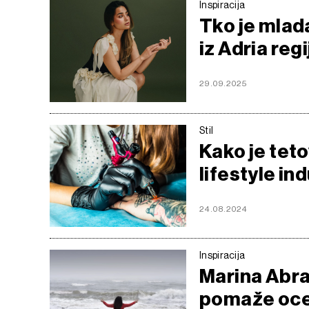
Inspiracija
Tko je mla
iz Adria reg
29.09.2025
Stil
Kako je tet
lifestyle ind
24.08.2024
Inspiracija
Marina Abr
pomaže oc