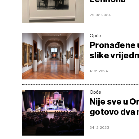
25.02.2024
Opće
Pronađene u
slike vrije
17.01.2024
Opće
Nije sve u O
gotovo dva m
24.12.2023