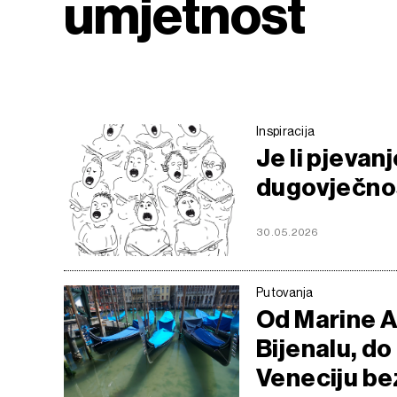
umjetnost
Inspiracija
Je li pjevan
dugovječno
30.05.2026
Putovanja
Od Marine A
Bijenalu, do
Veneciju b