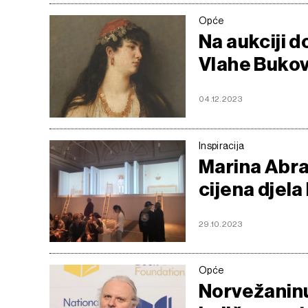
Opće
Na aukciji d
Vlahe Buko
04.12.2023
Inspiracija
Marina Abra
cijena djela
29.10.2023
Opće
Norvežanin