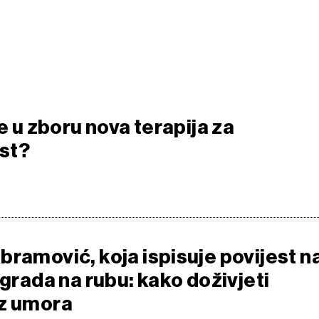
je u zboru nova terapija za
st?
bramović, koja ispisuje povijest n
 grada na rubu: kako doživjeti
ez umora