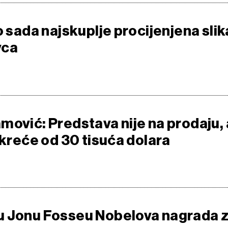
o sada najskuplje procijenjena slik
vca
mović: Predstava nije na prodaju, 
 kreće od 30 tisuća dolara
u Jonu Fosseu Nobelova nagrada 