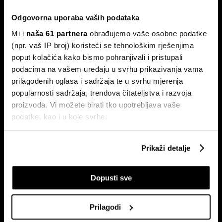
Odgovorna uporaba vaših podataka
Mi i
naša 61 partnera
obrađujemo vaše osobne podatke
(npr. vaš IP broj) koristeći se tehnološkim rješenjima
poput kolačića kako bismo pohranjivali i pristupali
Pretplati se na
podacima na vašem uređaju u svrhu prikazivanja vama
newsletter
prilagođenih oglasa i sadržaja te u svrhu mjerenja
popularnosti sadržaja, trendova čitateljstva i razvoja
proizvoda. Vi možete birati tko upotrebljava vaše
Ekonomija
Videos
podatke, kao i u koje svrhe.
Biznis
Programska šema
Ako nam dopustite, također bismo htjeli:
Politika
Bloomberg Adria događanja
Prikaži detalje
Prikupljati podatke o vašoj geografskoj lokaciji,
Tržišta
koji mogu biti precizni do radijusa od nekoliko metara
Prestiž
Dopusti sve
Prepoznati vaš uređaj tako što ćemo aktivno
Tehnologija
skenirati njegove određene karakteristike ("uzimanje
Green
otiska prsta uređaja")
Prilagodi
Sport
U
dijelu s pojedinostima
možete saznati više o tome