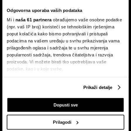
Odgovorna uporaba vaših podataka
Mi i
naša 61 partnera
obrađujemo vaše osobne podatke
(npr. vaš IP broj) koristeći se tehnološkim rješenjima
poput kolačića kako bismo pohranjivali i pristupali
Pretplati se na
podacima na vašem uređaju u svrhu prikazivanja vama
newsletter
prilagođenih oglasa i sadržaja te u svrhu mjerenja
popularnosti sadržaja, trendova čitateljstva i razvoja
proizvoda. Vi možete birati tko upotrebljava vaše
Ekonomija
Videos
podatke, kao i u koje svrhe.
Biznis
Programska šema
Ako nam dopustite, također bismo htjeli:
Politika
Bloomberg Adria događanja
Prikaži detalje
Prikupljati podatke o vašoj geografskoj lokaciji,
Tržišta
koji mogu biti precizni do radijusa od nekoliko metara
Prestiž
Dopusti sve
Prepoznati vaš uređaj tako što ćemo aktivno
Tehnologija
skenirati njegove određene karakteristike ("uzimanje
Green
otiska prsta uređaja")
Prilagodi
Sport
U
dijelu s pojedinostima
možete saznati više o tome