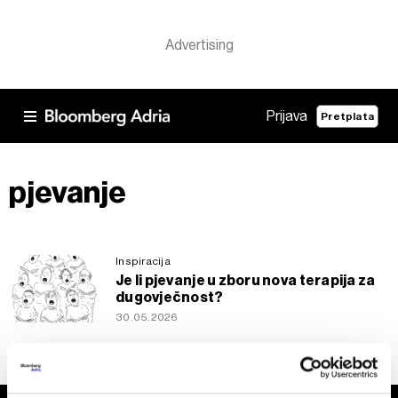
Prijava
Pretplata
pjevanje
Inspiracija
Je li pjevanje u zboru nova terapija za
dugovječnost?
30.05.2026