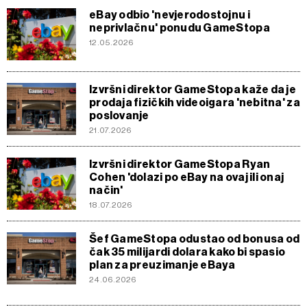
eBay odbio 'nevjerodostojnu i
neprivlačnu' ponudu GameStopa
12.05.2026
Izvršni direktor GameStopa kaže da je
prodaja fizičkih videoigara 'nebitna' za
poslovanje
21.07.2026
Izvršni direktor GameStopa Ryan
Cohen 'dolazi po eBay na ovaj ili onaj
način'
18.07.2026
Šef GameStopa odustao od bonusa od
čak 35 milijardi dolara kako bi spasio
plan za preuzimanje eBaya
24.06.2026