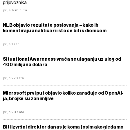
prijevoznika.
prije 17 minuta
NLB objavio rezultate poslovanja – kako ih
komentiraju analitičari i što će biti s dionicom
prije 1 sat
Situational Awareness vraća se ulaganju uz ulog od
400 milijuna dolara
prije 22 sata
Microsoft prvi put objavio koliko zarađuje od OpenAI-
ja, brojke su zanimljive
prije 23 sata
Biti izvršni direktor danas je koma (osim ako gledamo