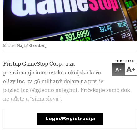
Michael Nagle/Bloomberg
TEXT SIZE
Pristup GameStop Corp.-a za
-
+
preuzimanje internetske aukcijske kuće
eBay Inc. za 56 milijardi dolara na prvi je
pogled bio očigledno nategnut. Pričekajte samo dok
ne uđete u "sitna slova".
Login/Registracija