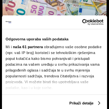
Vlasnik Magazinske kleti izdaje
obveznice - centraliziranom
kuhinjom do trostrukog rasta marže
Odgovorna uporaba vaših podataka
Tvrtka Superior Ugostiteljstvo izdaje trogodišnje
obveznice vrijedne 1,5 milijuna eura, više od milijun eura
Mi i
naša 61 partnera
obrađujemo vaše osobne podatke
ulažu u sustav centralizirane pripreme hrane.
(npr. vaš IP broj) koristeći se tehnološkim rješenjima
poput kolačića kako bismo pohranjivali i pristupali
podacima na vašem uređaju u svrhu prikazivanja vama
prilagođenih oglasa i sadržaja te u svrhu mjerenja
popularnosti sadržaja, trendova čitateljstva i razvoja
proizvoda. Vi možete birati tko upotrebljava vaše
podatke, kao i u koje svrhe.
Ako nam dopustite, također bismo htjeli:
Ovo je nova strategija shopping
Evo kako BOX NOW želi
Prikaži detalje
centara u eri online kupnje
oblikovati budućnost logistike u
Prikupljati podatke o vašoj geografskoj lokaciji,