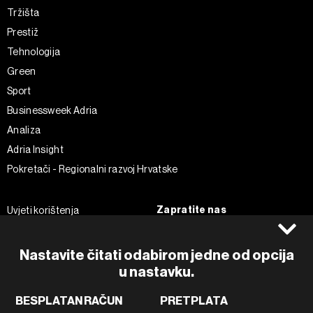
Tržišta
Prestiž
Tehnologija
Green
Sport
Businessweek Adria
Analiza
Adria Insight
Pokretači - Regionalni razvoj Hrvatske
Zapratite nas
Uvjeti korištenja
Pravila privatnosti
Facebook
Politika kolačića
Instagram
Nastavite čitati odabirom jedne od opcija
Impressum
Twitter
u nastavku.
Marketing
Linkedin
BESPLATAN RAČUN
PRETPLATA
Korištenje umjetne inteligencije
Tiktok