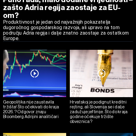
zašto Adria regija zaostaje za EU-
om?
Produktivnost je jedan od najvažnijih pokazatelja
dugoročnog gospodarskog razvoja, ali upravo na tom
području Adria regija i dalje znatno zaostaje za ostatkom
Europe.
Geopolitika nije zaustavila
Hrvatskoj je podignut kreditni
tržišta! Što očekivati do kraja
rejting, ali Slovenija se i dalje
2026.? Odgovor znaju
zadužuje jeftinije. Što do kraja
Bloomberg Adrijini analitičari
godine očekuje tržište
obveznica?