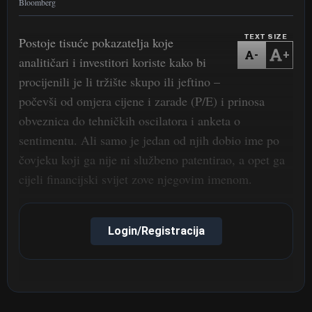
Bloomberg
TEXT SIZE
Postoje tisuće pokazatelja koje
-
+
analitičari i investitori koriste kako bi
procijenili je li tržište skupo ili jeftino –
počevši od omjera cijene i zarade (P/E) i prinosa
obveznica do tehničkih oscilatora i anketa o
sentimentu. Ali samo je jedan od njih dobio ime po
čovjeku koji ga nije ni službeno patentirao, a opet ga
cijeli financijski svijet zove njegovim imenom.
Login/Registracija