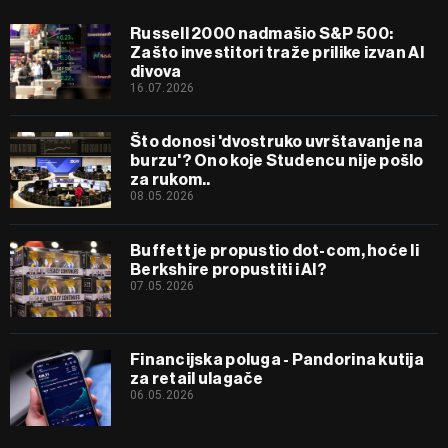
Russell 2000 nadmašio S&P 500:
Zašto investitori traže prilike izvan AI
divova
16.07.2026
Što donosi 'dvostruko uvrštavanje na
burzu'? Ono koje Studencu nije pošlo
za rukom..
08.05.2026
Buffett je propustio dot-com, hoće li
Berkshire propustiti i AI?
07.05.2026
Financijska poluga - Pandorina kutija
za retail ulagače
06.05.2026