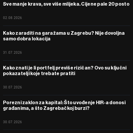
Sve manje krava, sve više mlijeka. Cijene pale 20 posto
02.08.2026
Kako zaraditi na garažama u Zagrebu? Nije dovoljna
samo dobra lokacija
31.07.2026
Kako znati je li portfelj previše rizičan? Ovo su ključni
pokazatelji koje trebate pratiti
30.07.2026
Porezni zaklon za kapital: Što uvođenje HIR-a donosi
građanima, a što Zagrebačkoj burzi?
30.07.2026