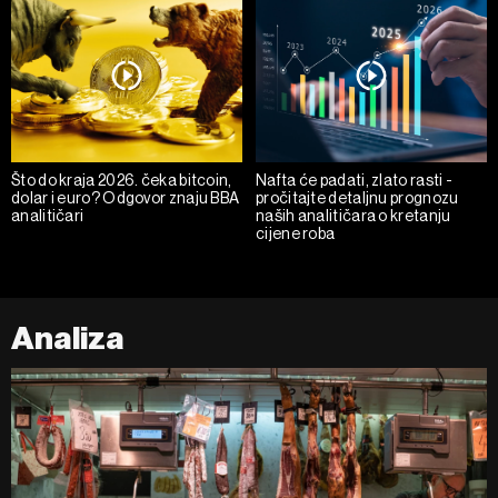
Što do kraja 2026. čeka bitcoin,
Nafta će padati, zlato rasti -
dolar i euro? Odgovor znaju BBA
pročitajte detaljnu prognozu
analitičari
naših analitičara o kretanju
cijene roba
Analiza