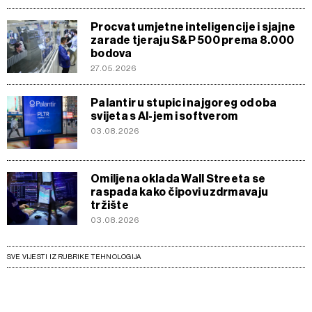
Procvat umjetne inteligencije i sjajne
zarade tjeraju S&P 500 prema 8.000
bodova
27.05.2026
Palantir u stupici najgoreg od oba
svijeta s AI-jem i softverom
03.08.2026
Omiljena oklada Wall Streeta se
raspada kako čipovi uzdrmavaju
tržište
03.08.2026
SVE VIJESTI IZ RUBRIKE TEHNOLOGIJA