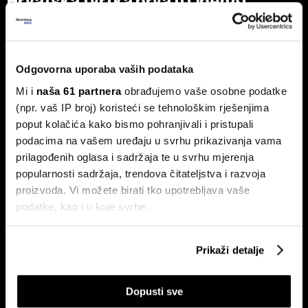
Hrvatska tvrtka prva u OpenAI
partnerskoj mreži - Tehnologija je
globalna, ali biznis je lokalan
Za partnere nije ključno samo tehničko znanje, već
stvaranje mjerljivog poslovnog rezultata.
Odgovorna uporaba vaših podataka
Mi i
naša 61 partnera
obrađujemo vaše osobne podatke
(npr. vaš IP broj) koristeći se tehnološkim rješenjima
poput kolačića kako bismo pohranjivali i pristupali
podacima na vašem uređaju u svrhu prikazivanja vama
prilagođenih oglasa i sadržaja te u svrhu mjerenja
popularnosti sadržaja, trendova čitateljstva i razvoja
proizvoda. Vi možete birati tko upotrebljava vaše
podatke, kao i u koje svrhe.
Hrvatska je izgradila mreže,
Od nekretnina do AI-ja: Uspon
sada mora digitalizirati
nove klase Xijevih 'štrebera' koji
poslovanje. Ovo su ključni
zgrću milijarde
Ako nam dopustite, također bismo htjeli:
problemi - i rješenja
Prikaži detalje
Prikupljati podatke o vašoj geografskoj lokaciji,
koji mogu biti precizni do radijusa od nekoliko metara
Dopusti sve
Prepoznati vaš uređaj tako što ćemo aktivno