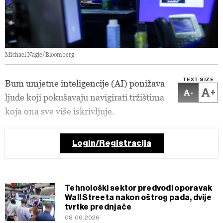
Michael Nagle/Bloomberg
TEXT SIZE
Bum umjetne inteligencije (AI) ponižava
-
+
ljude koji pokušavaju navigirati tržištima
koja ona sve više iskrivljuje.
Login/Registracija
Tehnološki sektor predvodi oporavak
Wall Streeta nakon oštrog pada, dvije
tvrtke prednjače
08.06.2026