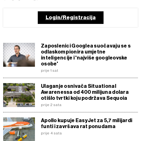
Login/Registracija
Zaposlenici Googlea suočavaju se s
odlaskom pionira umjetne
inteligencije i 'najviše googleovske
osobe'
prije 1 sat
Ulaganje osnivača Situational
Awarenessa od 400 milijuna dolara
otišlo tvrtki koju podržava Sequoia
prije 2 sata
Apollo kupuje EasyJet za 5,7 milijardi
funti i završava rat ponudama
prije 4 sata