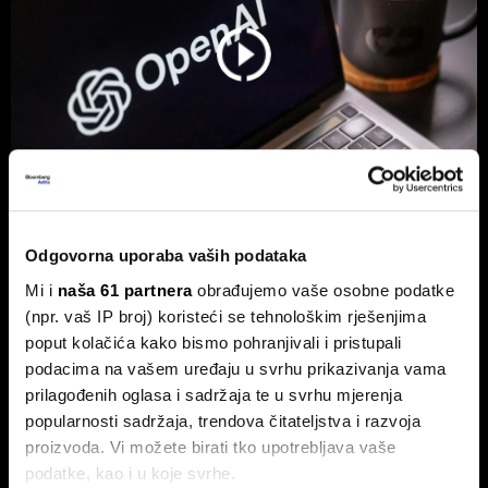
Hrvatska tvrtka prva u OpenAI
Odgovorna uporaba vaših podataka
partnerskoj mreži - Tehnologija je
Mi i
naša 61 partnera
obrađujemo vaše osobne podatke
globalna, ali biznis je lokalan
(npr. vaš IP broj) koristeći se tehnološkim rješenjima
Za partnere nije ključno samo tehničko znanje, već
poput kolačića kako bismo pohranjivali i pristupali
stvaranje mjerljivog poslovnog rezultata.
podacima na vašem uređaju u svrhu prikazivanja vama
prilagođenih oglasa i sadržaja te u svrhu mjerenja
popularnosti sadržaja, trendova čitateljstva i razvoja
proizvoda. Vi možete birati tko upotrebljava vaše
podatke, kao i u koje svrhe.