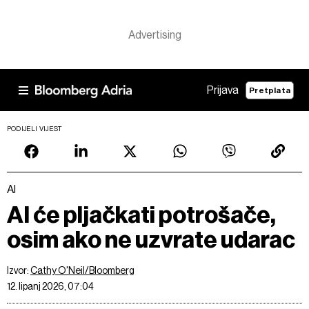
Prijava
Pretplata
PODIJELI VIJEST
AI
AI će pljačkati potrošače,
osim ako ne uzvrate udarac
Izvor:
Cathy O'Neil/Bloomberg
12. lipanj 2026, 07:04