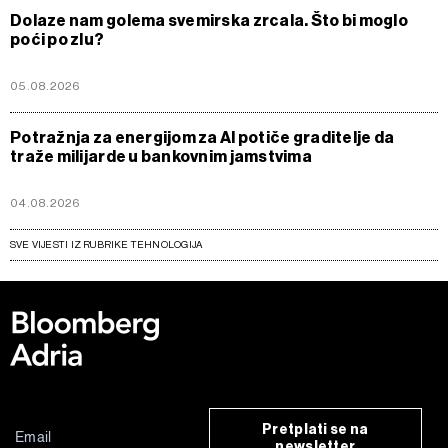
Dolaze nam golema svemirska zrcala. Što bi moglo
poći po zlu?
05.08.2026
Potražnja za energijom za AI potiče graditelje da
traže milijarde u bankovnim jamstvima
04.08.2026
SVE VIJESTI IZ RUBRIKE TEHNOLOGIJA
Pretplati se na
newsletter