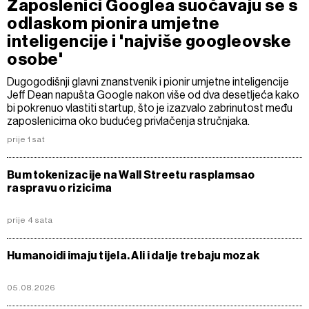
Zaposlenici Googlea suočavaju se s
odlaskom pionira umjetne
inteligencije i 'najviše googleovske
osobe'
Dugogodišnji glavni znanstvenik i pionir umjetne inteligencije
Jeff Dean napušta Google nakon više od dva desetljeća kako
bi pokrenuo vlastiti startup, što je izazvalo zabrinutost među
zaposlenicima oko budućeg privlačenja stručnjaka.
prije 1 sat
Bum tokenizacije na Wall Streetu rasplamsao
raspravu o rizicima
prije 4 sata
Humanoidi imaju tijela. Ali i dalje trebaju mozak
05.08.2026