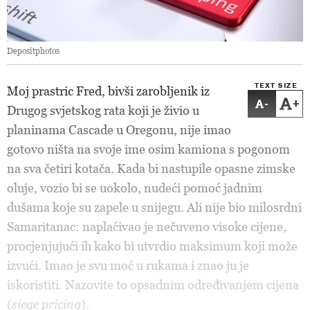
Depositphotos
TEXT SIZE
Moj prastric Fred, bivši zarobljenik iz
-
+
Drugog svjetskog rata koji je živio u
planinama Cascade u Oregonu, nije imao
gotovo ništa na svoje ime osim kamiona s pogonom
na sva četiri kotača. Kada bi nastupile opasne zimske
oluje, vozio bi se uokolo, nudeći pomoć jadnim
dušama koje su zapele u snijegu. Ali nije bio milosrdni
Samaritanac: naplaćivao je nečuveno visoke cijene,
procjenjujući ih kako bi utvrdio maksimum koji može
izvući. Imao je svu moć u rukama i znao ju je
iskoristiti. Nazovite to opsadnim određivanjem cijena
(
siege pricing
).