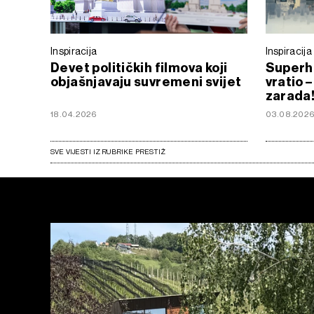
Inspiracija
Inspiracija
Devet političkih filmova koji
Superh
objašnjavaju suvremeni svijet
vratio 
zarada
18.04.2026
03.08.202
SVE VIJESTI IZ RUBRIKE PRESTIŽ