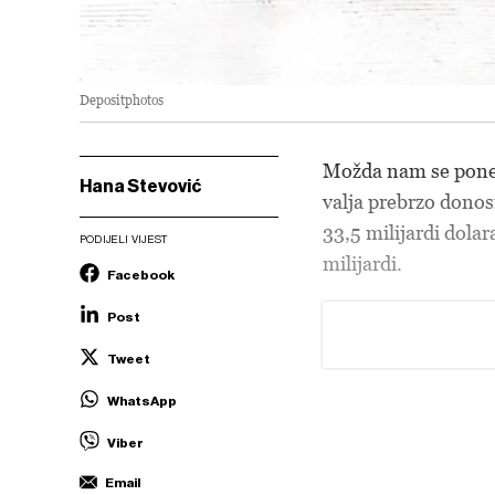
Depositphotos
Možda nam se poneka
Hana Stevović
valja prebrzo donosi
33,5 milijardi dolar
PODIJELI VIJEST
milijardi.
Facebook
Post
Tweet
WhatsApp
Viber
Email