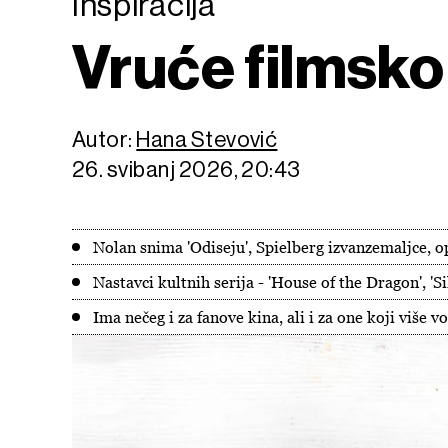
Inspiracija
Vruće filmsko
Autor:
Hana Stevović
26. svibanj 2026, 20:43
Nolan snima 'Odiseju', Spielberg izvanzemaljce, o
Nastavci kultnih serija - 'House of the Dragon', 'Sil
Ima nečeg i za fanove kina, ali i za one koji više 