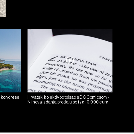
 kongrese i
Hrvatski kolektiv potpisao s DC Comicsom -
Njihova izdanja prodaju se i za 10.000 eura