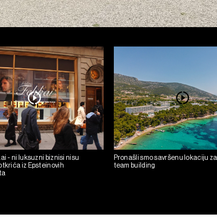
i - ni luksuzni biznisi nisu
Pronašli smo savršenu lokaciju za
tkrića iz Epsteinovih
team building
ta