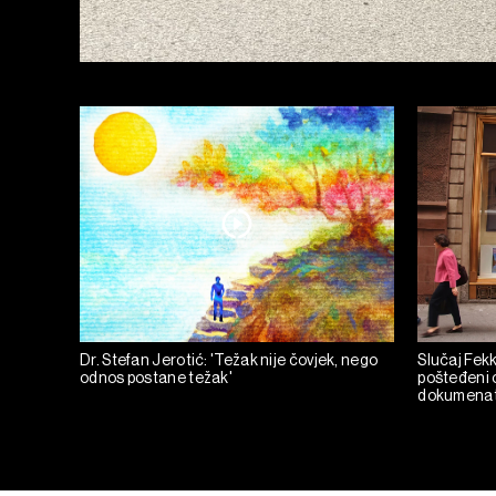
Dr. Stefan Jerotić: 'Težak nije čovjek, nego
Slučaj Fekka
odnos postane težak'
pošteđeni o
dokumena