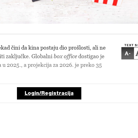
TEXT S
d čini da kina postaju dio prošlosti, ali ne
-
ti zaključke. Globalni
box office
dostigao je
a u 2025., a projekcija za 2026. je preko 35
Login/Registracija