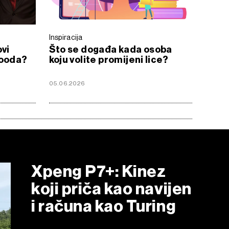
Inspiracija
ovi
Što se događa kada osoba
wooda?
koju volite promijeni lice?
05.06.2026
Xpeng P7+: Kinez
koji priča kao navijen
i računa kao Turing