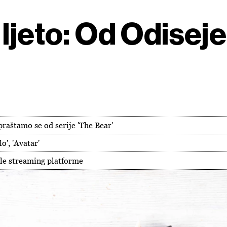
 ljeto: Od Odisej
praštamo se od serije 'The Bear'
o', 'Avatar'
vole streaming platforme