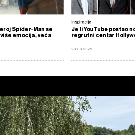
Inspiracija
eroj Spider-Man se
Je li YouTube postao n
– više emocija, veća
regrutni centar Holly
!
6
20.06.2026