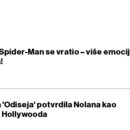
Spider-Man se vratio – više emocij
!
'Odiseja' potvrdila Nolana kao
e Hollywooda