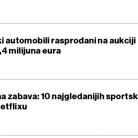
ki automobili rasprodani na aukciji
4 milijuna eura
na zabava: 10 najgledanijih sportsk
etflixu