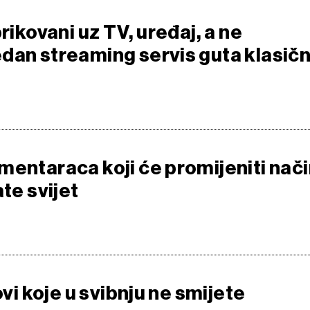
prikovani uz TV, uređaj, a ne
dan streaming servis guta klasič
mentaraca koji će promijeniti nač
ate svijet
ovi koje u svibnju ne smijete