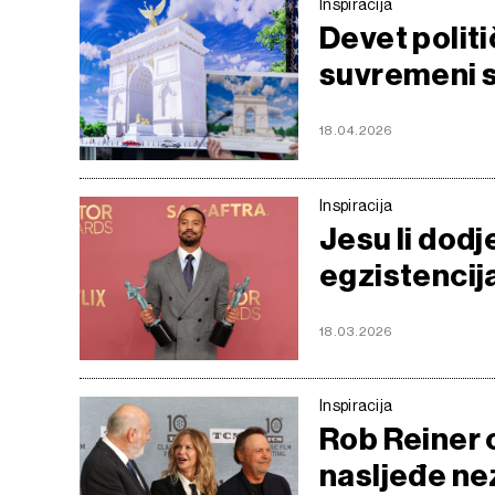
Inspiracija
Devet politi
suvremeni s
18.04.2026
Inspiracija
Jesu li dodj
egzistencija
18.03.2026
Inspiracija
Rob Reiner 
nasljeđe nez