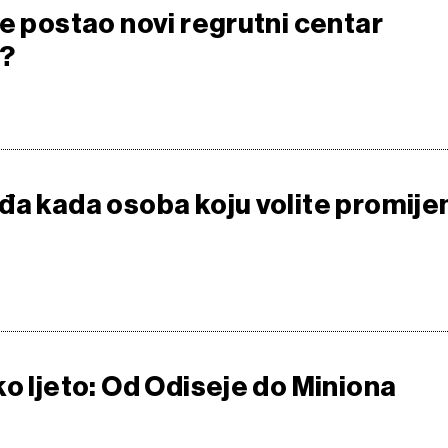
e postao novi regrutni centar
?
đa kada osoba koju volite promije
o ljeto: Od Odiseje do Miniona