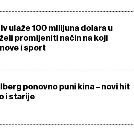
iv ulaže 100 milijuna dolara u
želi promijeniti način na koji
move i sport
berg ponovno puni kina – novi hit
 i starije