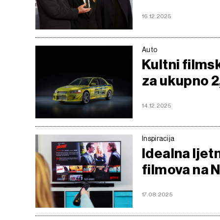
16.12.2025
Auto
Kultni films
za ukupno 2,
14.12.2025
Inspiracija
Idealna ljet
filmova na N
17.08.2025