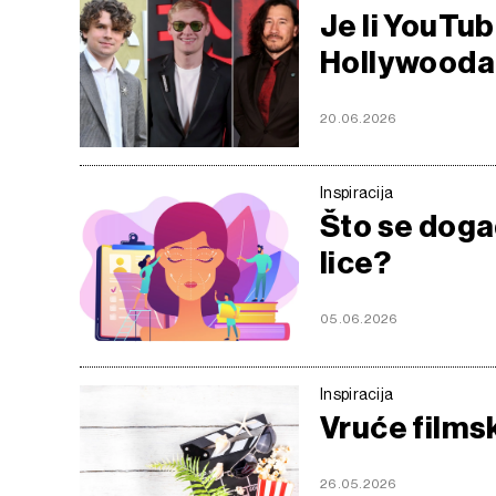
Je li YouTub
Hollywooda
20.06.2026
Inspiracija
Što se doga
lice?
05.06.2026
Inspiracija
Vruće filmsk
26.05.2026