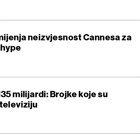
ijenja neizvjesnost Cannesa za
i hype
135 milijardi: Brojke koje su
televiziju