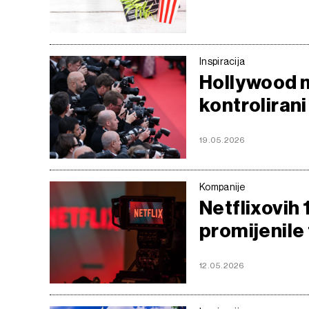
Inspiracija
Hollywood m
kontroliran
19.05.2026
Kompanije
Netflixovih 
promijenile 
12.05.2026