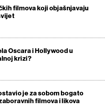
čkih filmova koji objašnjavaju
vijet
ela Oscara i Hollywood u
lnoj krizi?
ostavio je za sobom bogato
aboravnih filmova i likova