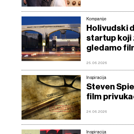
Kompanije
Holivudski d
startup koji 
gledamo fil
25.06.2026
Inspiracija
Steven Spiel
film privukao
24.06.2026
Inspiracija