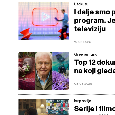
U fokusu
I dalje smo 
program. Je
televiziju
10.08.2025
Greener living
Top 12 doku
na koji gled
03.08.2025
Inspiracija
Serije i film