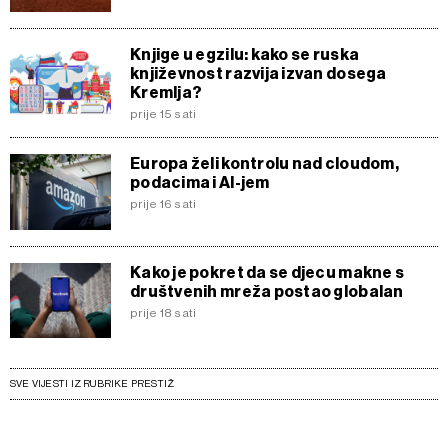
Knjige u egzilu: kako se ruska
književnost razvija izvan dosega
Kremlja?
prije 15 sati
Europa želi kontrolu nad cloudom,
podacima i AI-jem
prije 16 sati
Kako je pokret da se djecu makne s
društvenih mreža postao globalan
prije 18 sati
SVE VIJESTI IZ RUBRIKE PRESTIŽ