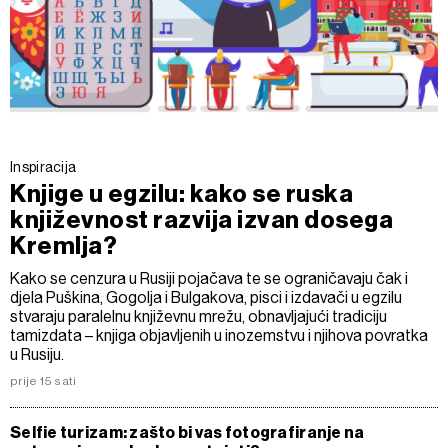
Inspiracija
Knjige u egzilu: kako se ruska
književnost razvija izvan dosega
Kremlja?
Kako se cenzura u Rusiji pojačava te se ograničavaju čak i
djela Puškina, Gogolja i Bulgakova, pisci i izdavači u egzilu
stvaraju paralelnu književnu mrežu, obnavljajući tradiciju
tamizdata – knjiga objavljenih u inozemstvu i njihova povratka
u Rusiju.
prije 15 sati
Selfie turizam: zašto bi vas fotografiranje na