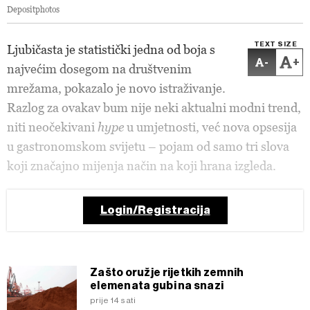
Depositphotos
TEXT SIZE
Ljubičasta je statistički jedna od boja s
-
+
najvećim dosegom na društvenim
mrežama, pokazalo je novo istraživanje.
Razlog za ovakav bum nije neki aktualni modni trend,
niti neočekivani
hype
u umjetnosti, već nova opsesija
u gastronomskom svijetu – pojam od samo tri slova
koji značajno mijenja način na koji hrana izgleda.
Login/Registracija
Zašto oružje rijetkih zemnih
elemenata gubi na snazi
prije 14 sati