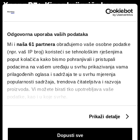
Xpeng P7+: Kinez koji priča kao
navijen i računa kao Turing
Luksuzni fastback s vlastitim čipom koji po
performansama nadmašuje usporedive Nvidijine proizvode.
Odgovorna uporaba vaših podataka
Mi i
naša 61 partnera
obrađujemo vaše osobne podatke
(npr. vaš IP broj) koristeći se tehnološkim rješenjima
poput kolačića kako bismo pohranjivali i pristupali
podacima na vašem uređaju u svrhu prikazivanja vama
prilagođenih oglasa i sadržaja te u svrhu mjerenja
popularnosti sadržaja, trendova čitateljstva i razvoja
proizvoda. Vi možete birati tko upotrebljava vaše
Dr. Stefan Jerotić: 'Težak nije
Slučaj Fekkai - ni luksuzni biznisi
podatke, kao i u koje svrhe.
čovjek, nego odnos postane
nisu pošteđeni otkrića iz
težak'
Epsteinovih dokumenata
Ako nam dopustite, također bismo htjeli:
Prikaži detalje
Prikupljati podatke o vašoj geografskoj lokaciji,
koji mogu biti precizni do radijusa od nekoliko metara
Dopusti sve
Prepoznati vaš uređaj tako što ćemo aktivno