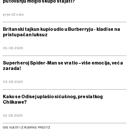
putovanju moglo skupo stajati?
prije 22 sata
Britanski tajkun kupio udio u Burberryju - kladi se na
pristupačan luksuz
05.08.2026
Superheroj Spider-Man se vratio – više emocija, veća
zarada!
03.08.2026
Kako se Odisej uplašio sićušnog, preslatkog
Chiikawe?
02.08.2026
SVE VIJESTI IZ RUBRIKE PRESTIŽ