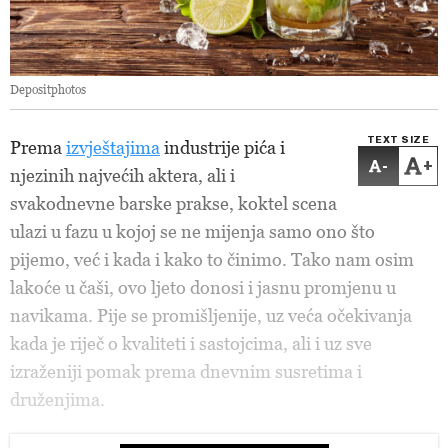
Depositphotos
TEXT SIZE
Prema
izvještajima
industrije pića i
-
+
njezinih najvećih aktera, ali i
svakodnevne barske prakse, koktel scena
ulazi u fazu u kojoj se ne mijenja samo ono što
pijemo, već i kada i kako to činimo. Tako nam osim
lakoće u čaši, ovo ljeto donosi i jasnu promjenu u
navikama. Pije se promišljenije, uz veća očekivanja
kada je riječ o kvaliteti i sastojcima, ali i uz sve
izraženiji pomak prema dnevnim susretima i
druženjima.