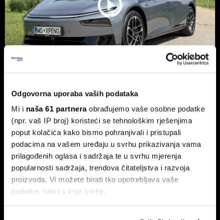
Odgovorna uporaba vaših podataka
Xpeng P7+: Kinez koji priča kao
navijen i računa kao Turing
Mi i
naša 61 partnera
obrađujemo vaše osobne podatke
(npr. vaš IP broj) koristeći se tehnološkim rješenjima
Luksuzni fastback s vlastitim čipom koji po
performansama nadmašuje usporedive Nvidijine proizvode.
poput kolačića kako bismo pohranjivali i pristupali
podacima na vašem uređaju u svrhu prikazivanja vama
prilagođenih oglasa i sadržaja te u svrhu mjerenja
popularnosti sadržaja, trendova čitateljstva i razvoja
proizvoda. Vi možete birati tko upotrebljava vaše
podatke, kao i u koje svrhe.
Ako nam dopustite, također bismo htjeli: