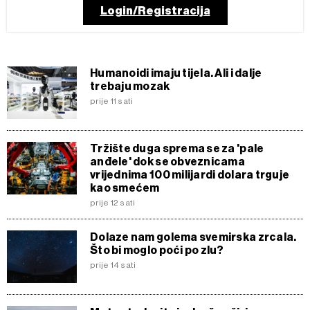
Login/Registracija
Humanoidi imaju tijela. Ali i dalje
trebaju mozak
prije 11 sati
Tržište duga sprema se za 'pale
anđele' dok se obveznicama
vrijednima 100 milijardi dolara trguje
kao smećem
prije 12 sati
Dolaze nam golema svemirska zrcala.
Što bi moglo poći po zlu?
prije 14 sati