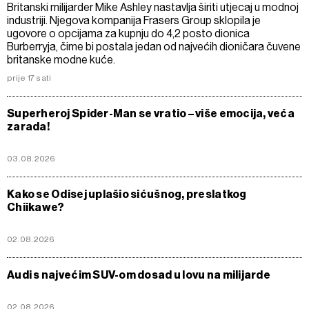
Britanski milijarder Mike Ashley nastavlja širiti utjecaj u modnoj
industriji. Njegova kompanija Frasers Group sklopila je
ugovore o opcijama za kupnju do 4,2 posto dionica
Burberryja, čime bi postala jedan od najvećih dioničara čuvene
britanske modne kuće.
prije 17 sati
Superheroj Spider-Man se vratio – više emocija, veća
zarada!
03.08.2026
Kako se Odisej uplašio sićušnog, preslatkog
Chiikawe?
02.08.2026
Audi s najvećim SUV-om dosad u lovu na milijarde
02.08.2026