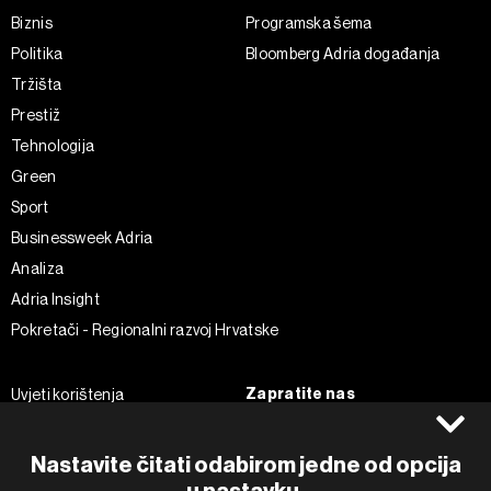
Biznis
Programska šema
Politika
Bloomberg Adria događanja
Tržišta
Prestiž
Tehnologija
Green
Sport
Businessweek Adria
Analiza
Adria Insight
Pokretači - Regionalni razvoj Hrvatske
Zapratite nas
Uvjeti korištenja
Pravila privatnosti
Facebook
Politika kolačića
Instagram
Nastavite čitati odabirom jedne od opcija
Impressum
Twitter