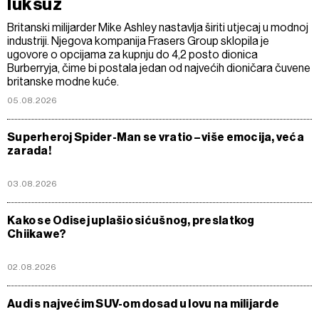
luksuz
Britanski milijarder Mike Ashley nastavlja širiti utjecaj u modnoj
industriji. Njegova kompanija Frasers Group sklopila je
ugovore o opcijama za kupnju do 4,2 posto dionica
Burberryja, čime bi postala jedan od najvećih dioničara čuvene
britanske modne kuće.
05.08.2026
Superheroj Spider-Man se vratio – više emocija, veća
zarada!
03.08.2026
Kako se Odisej uplašio sićušnog, preslatkog
Chiikawe?
02.08.2026
Audi s najvećim SUV-om dosad u lovu na milijarde