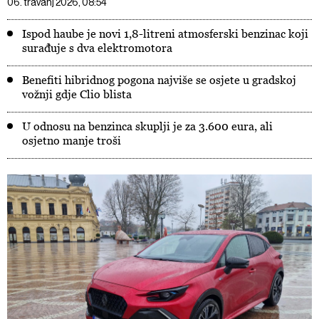
06. travanj 2026, 08:54
Ispod haube je novi 1,8-litreni atmosferski benzinac koji
surađuje s dva elektromotora
Benefiti hibridnog pogona najviše se osjete u gradskoj
vožnji gdje Clio blista
U odnosu na benzinca skuplji je za 3.600 eura, ali
osjetno manje troši