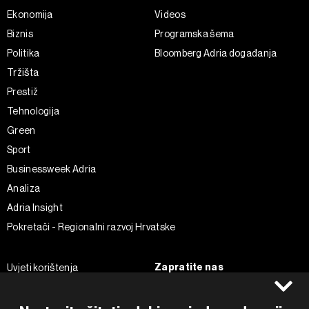
Ekonomija
Videos
Biznis
Programska šema
Politika
Bloomberg Adria događanja
Tržišta
Prestiž
Tehnologija
Green
Sport
Businessweek Adria
Analiza
Adria Insight
Pokretači - Regionalni razvoj Hrvatske
Zapratite nas
Uvjeti korištenja
Pravila privatnosti
Facebook
Politika kolačića
Instagram