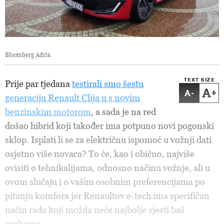
Bloomberg Adria
TEXT SIZE
Prije par tjedana
testirali smo šestu
-
+
generaciju Renault Clija u s novim
benzinskim motorom
, a sada je na red
došao hibrid koji također ima potpuno novi pogonski
sklop. Isplati li se za električnu ispomoć u vožnji dati
osjetno više novaca? To će, kao i obično, najviše
ovisiti o tehnikalijama, odnosno načinu vožnje, ali u
ovom slučaju i o vašim osobnim preferencijama po
pitanju komfora jer Renaultov e-tech ima specifičan
način rada koji možda neće najbolje sjesti baš
svakome.