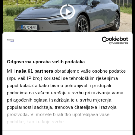
Odgovorna uporaba vaših podataka
Xpeng P7+: Kinez koji priča kao
Mi i
naša 61 partnera
obrađujemo vaše osobne podatke
navijen i računa kao Turing
(npr. vaš IP broj) koristeći se tehnološkim rješenjima
Luksuzni fastback s vlastitim čipom koji po
poput kolačića kako bismo pohranjivali i pristupali
performansama nadmašuje usporedive Nvidijine proizvode.
podacima na vašem uređaju u svrhu prikazivanja vama
prilagođenih oglasa i sadržaja te u svrhu mjerenja
popularnosti sadržaja, trendova čitateljstva i razvoja
proizvoda. Vi možete birati tko upotrebljava vaše
podatke, kao i u koje svrhe.