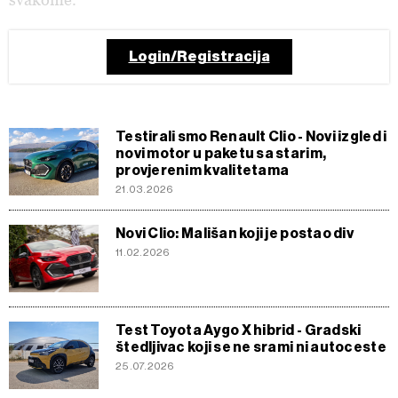
Login/Registracija
Testirali smo Renault Clio - Novi izgled i
novi motor u paketu sa starim,
provjerenim kvalitetama
21.03.2026
Novi Clio: Mališan koji je postao div
11.02.2026
Test Toyota Aygo X hibrid - Gradski
štedljivac koji se ne srami ni autoceste
25.07.2026