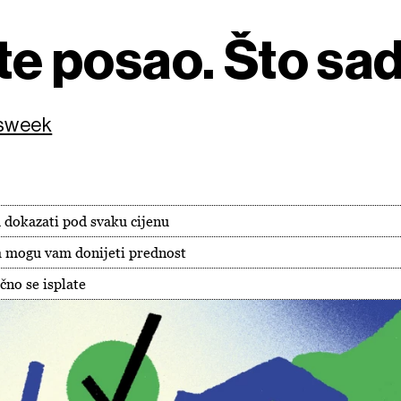
ste posao. Što sa
ssweek
u dokazati pod svaku cijenu
a mogu vam donijeti prednost
čno se isplate