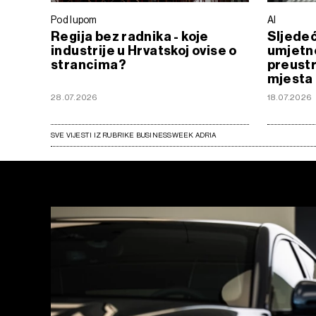
Pod lupom
AI
Regija bez radnika - koje
Sljedeć
industrije u Hrvatskoj ovise o
umjetne
strancima?
preustr
mjesta
28.07.2026
18.07.2026
SVE VIJESTI IZ RUBRIKE BUSINESSWEEK ADRIA