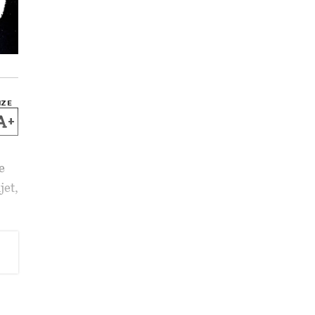
IZE
+
e
jet,