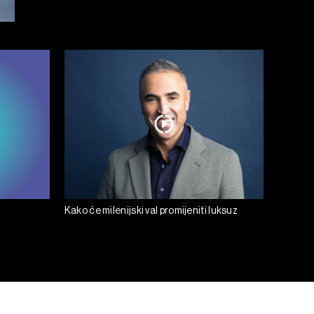
Kako će milenijski val promijeniti luksuz