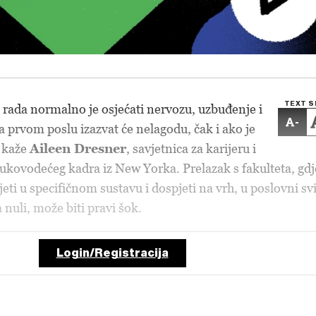
TEXT S
e rada normalno je osjećati nervozu, uzbuđenje i
-
a prvom poslu izazvat će nelagodu, čak i ako je
, kaže
Aileen Dresner
, savjetnica za karijeru i
 rukovodećeg kadra iz New Yorka. Prelazak s fakulteta, gdj
jeti u specifičnom sustavu i dospjeti na vrh, u poslovni svi
nuli, može biti pravi šok.
Login/Registracija