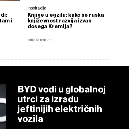
Inspiracija
udi:
Knjige u egzilu: kako se ruska
tam i
književnost razvija izvan
dosega Kremlja?
prije 12 minuta
BYD vodi u globalnoj
utrci za izradu
jeftinijih električnih
vozila