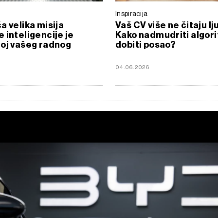
Inspiracija
a velika misija
Vaš CV više ne čitaju lj
 inteligencije je
Kako nadmudriti algori
oj vašeg radnog
dobiti posao?
04.06.2026