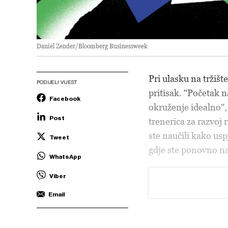
Daniel Zender/Bloomberg Businessweek
Pri ulasku na tržišt
PODIJELI VIJEST
pritisak. "Početak n
Facebook
okruženje idealno"
Post
trenerica za razvoj
ste naučili kako usp
Tweet
gdje ste ponovno na 
WhatsApp
Viber
Email