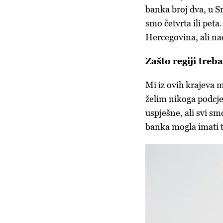
banka broj dva, u Sr
smo četvrta ili pet
Hercegovina, ali na
Zašto regiji treb
Mi iz ovih krajeva 
želim nikoga podcjen
uspješne, ali svi sm
banka mogla imati tu