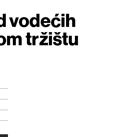
od vodećih
om tržištu