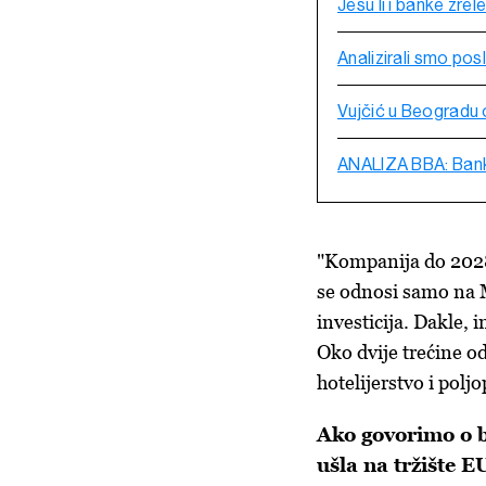
Jesu li i banke zrel
Analizirali smo pos
Vujčić u Beogradu 
ANALIZA BBA: Bankar
"Kompanija do 2028. 
se odnosi samo na M
investicija. Dakle, i
Oko dvije trećine od
hotelijerstvo i poljo
Ako govorimo o 
ušla na tržište E