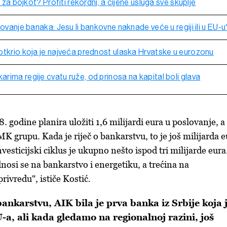
e za bojkot? Profiti rekordni, a cijene usluga sve skuplje
lovanje banaka: Jesu li bankovne naknade veće u regiji ili u EU-u
otkrio koja je najveća prednost ulaska Hrvatske u eurozonu
ima regije cvatu ruže, od prinosa na kapital boli glava
godine planira uložiti 1,6 milijardi eura u poslovanje, a
K grupu. Kada je riječ o bankarstvu, to je još milijarda e
nvesticijski ciklus je ukupno nešto ispod tri milijarde eura
nosi se na bankarstvo i energetiku, a trećina na
privredu", ističe Kostić.
bankarstvu, AIK
bila
je prva banka iz Srbije koja 
U-a, ali kada gledamo na regionalnoj razini, još