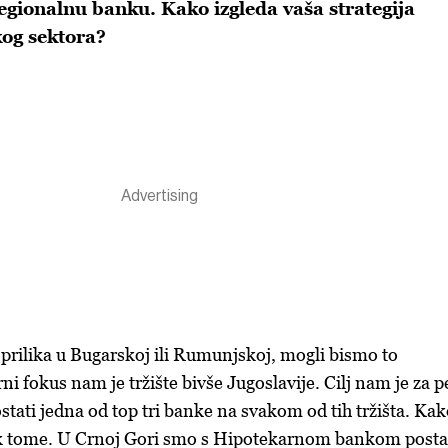
ionalnu banku. Kako izgleda vaša strategija
og sektora?
prilika u Bugarskoj ili Rumunjskoj, mogli bismo to
rni fokus nam je tržište bivše Jugoslavije. Cilj nam je za p
tati jedna od top tri banke na svakom od tih tržišta. Ka
o k tome. U Crnoj Gori smo s Hipotekarnom bankom posta