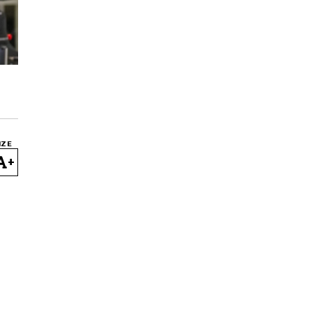
IZE
+