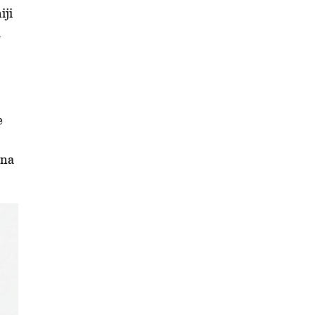
iji
i
e
lna