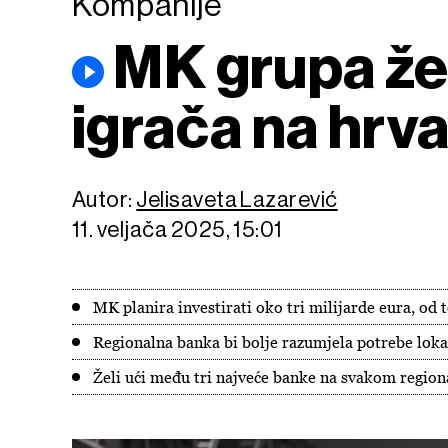
Kompanije
MK grupa žel
igrača na hrv
Autor:
Jelisaveta Lazarević
11. veljača 2025, 15:01
MK planira investirati oko tri milijarde eura, od 
Regionalna banka bi bolje razumjela potrebe lokal
Želi ući među tri najveće banke na svakom region