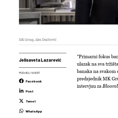
MK Group, Alex Dmitrović
"Primarni fokus ban
Jelisaveta Lazarević
ulazak na sva tržišt
banaka na svakom od
PODIJELI VIJEST
predsjednik MK Gru
Facebook
intervjuu za
Bloomb
Post
Tweet
WhatsApp