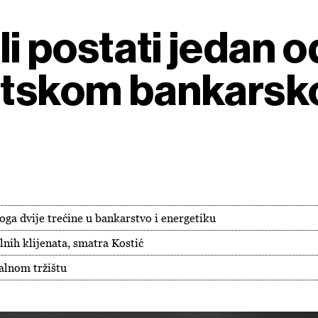
i postati jedan 
atskom bankarsk
toga dvije trećine u bankarstvo i energetiku
nih klijenata, smatra Kostić
alnom tržištu