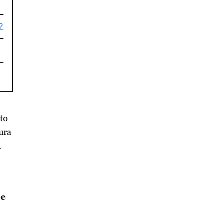
?
 to
ura
.
je