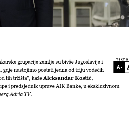
TEXT S
karske grupacije zemlje su bivše Jugoslavije i
-
a, gdje nastojimo postati jedna od triju vodećih
 tih tržišta", kaže
Aleksandar Kostić
,
pe i predsjednik uprave AIK Banke, u ekskluzivnom
erg Adria TV
.