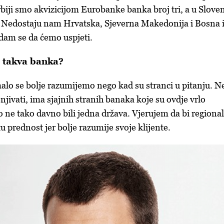
biji smo akvizicijom Eurobanke banka broj tri, a u Sloven
a. Nedostaju nam Hrvatska, Sjeverna Makedonija i Bosna 
dam se da ćemo uspjeti.
a takva banka?
malo se bolje razumijemo nego kad su stranci u pitanju. N
jivati, ima sjajnih stranih banaka koje su ovdje vrlo
o ne tako davno bili jedna država. Vjerujem da bi regiona
 prednost jer bolje razumije svoje klijente.