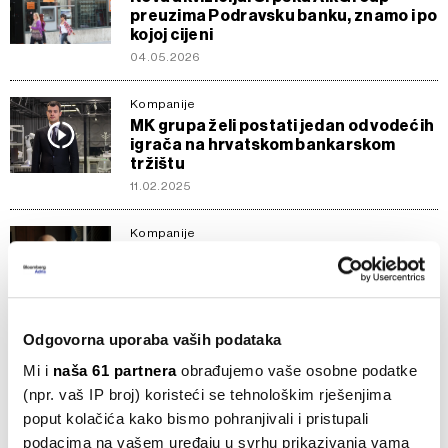
preuzima Podravsku banku, znamo i po
kojoj cijeni
04.05.2026
Kompanije
MK grupa želi postati jedan od vodećih
igrača na hrvatskom bankarskom
tržištu
11.02.2025
Kompanije
Od radničke obitelji do balkanskog
milijunaša, tko je bio Miodrag Kostić
13.11.2024
Odgovorna uporaba vaših podataka
Kompanije
Alta Pay ima trećinu glasačkih prava u
Mi i
naša 61 partnera
obrađujemo vaše osobne podatke
Addiku, ali tu ima i jedan problem
(npr. vaš IP broj) koristeći se tehnološkim rješenjima
21.05.2024
poput kolačića kako bismo pohranjivali i pristupali
podacima na vašem uređaju u svrhu prikazivanja vama