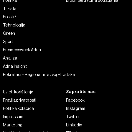
Politika
Bloomberg Adria događanja
vašim pravima pročitajte u našoj
Politici privatnosti
, a o
Tržišta
kolačićima i drugim sličnim tehnologijama u
Politici kolačića
.
Prestiž
Kolačiće u bilo kojem trenutku možete ponovno ažurirati klikom
Tehnologija
na „Prikaži detalje“. Privolu možete u bilo kojem trenutku
povući bez negativnih posljedica.
Green
Sport
Businessweek Adria
Analiza
Adria Insight
Pokretači - Regionalni razvoj Hrvatske
Zapratite nas
Uvjeti korištenja
Pravila privatnosti
Facebook
Politika kolačića
Instagram
Impressum
Twitter
Marketing
Linkedin