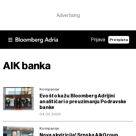
Prijava
Pretplata
AIK banka
Kompanije
Evo što kažu Bloomberg Adrijini
analitičari o preuzimanju Podravske
banke
04.05.2026
Kompanije
Nova akvizicija! Srpska AikGroup