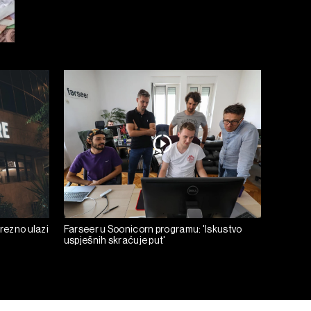
prezno ulazi
Farseer u Soonicorn programu: 'Iskustvo
uspješnih skraćuje put'