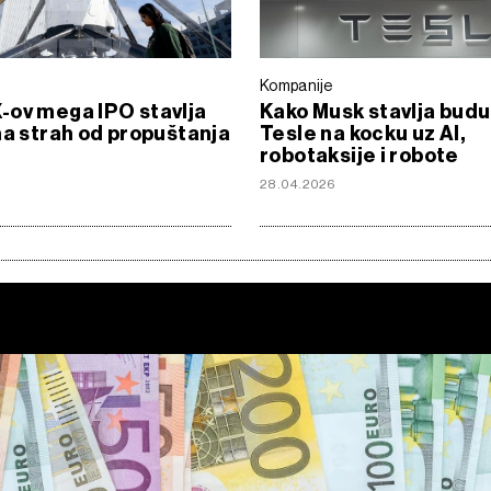
Kompanije
ov mega IPO stavlja
Kako Musk stavlja bud
na strah od propuštanja
Tesle na kocku uz AI,
robotaksije i robote
6
28.04.2026