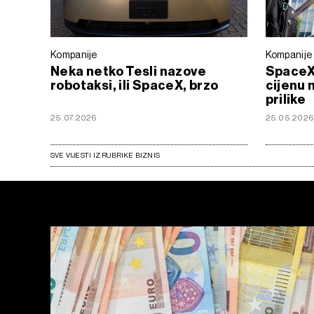
Kompanije
Kompanije
Neka netko Tesli nazove
SpaceX-
robotaksi, ili SpaceX, brzo
cijenu 
prilike
25.07.2026
25.05.202
SVE VIJESTI IZ RUBRIKE BIZNIS