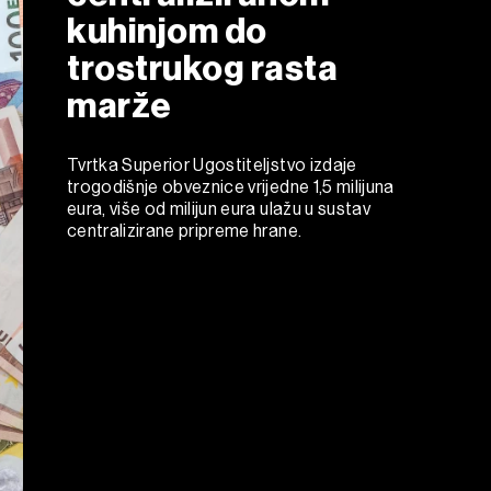
kuhinjom do
trostrukog rasta
marže
Tvrtka Superior Ugostiteljstvo izdaje
trogodišnje obveznice vrijedne 1,5 milijuna
eura, više od milijun eura ulažu u sustav
centralizirane pripreme hrane.