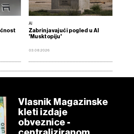
AI
ućnost
Zabrinjavajući pogled u AI
'Musktopiju'
03.08.2026
Vlasnik Magazinske
kleti izdaje
obveznice -
centraliziranom