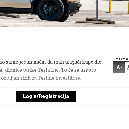
TEXT S
o samo jedan način da mali ulagači kupe dio
-
a
: dionice tvrtke Tesla Inc. To će se uskoro
 ozbiljan rizik za Tesline investitore.
Login/Registracija