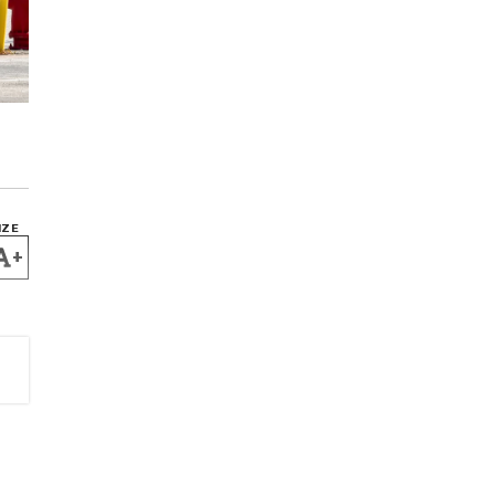
IZE
+