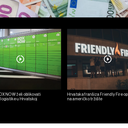
OX NOW želi oblikovati
Hrvatska franšiza Friendly Fire o
logistike u Hrvatskoj
na američko tržište