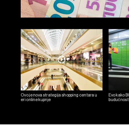
Ovo je nova strategija shopping centara u
Evo kako B
eri online kupnje
budućnost 