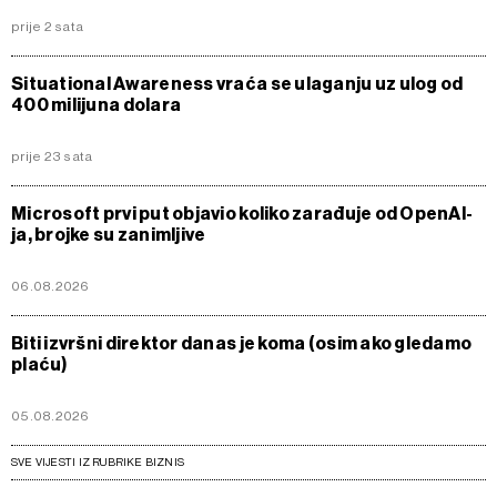
prije 2 sata
Situational Awareness vraća se ulaganju uz ulog od
400 milijuna dolara
prije 23 sata
Microsoft prvi put objavio koliko zarađuje od OpenAI-
ja, brojke su zanimljive
06.08.2026
Biti izvršni direktor danas je koma (osim ako gledamo
plaću)
05.08.2026
SVE VIJESTI IZ RUBRIKE BIZNIS