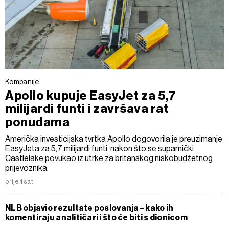
Kompanije
Apollo kupuje EasyJet za 5,7
milijardi funti i završava rat
ponudama
Američka investicijska tvrtka Apollo dogovorila je preuzimanje
EasyJeta za 5,7 milijardi funti, nakon što se suparnički
Castlelake povukao iz utrke za britanskog niskobudžetnog
prijevoznika.
prije 1 sat
NLB objavio rezultate poslovanja – kako ih
komentiraju analitičari i što će biti s dionicom