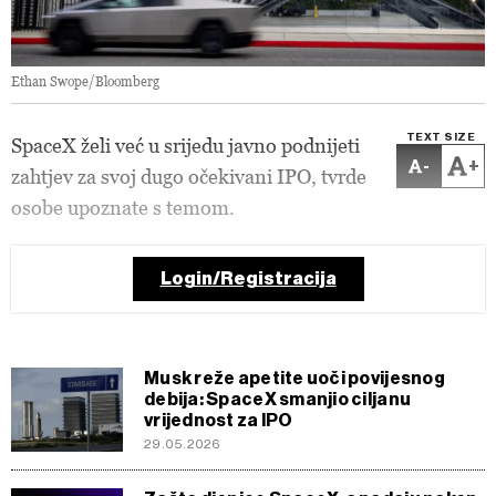
Ethan Swope/Bloomberg
TEXT SIZE
SpaceX želi već u srijedu javno podnijeti
-
+
zahtjev za svoj dugo očekivani IPO, tvrde
osobe upoznate s temom.
Login/Registracija
Musk reže apetite uoči povijesnog
debija: SpaceX smanjio ciljanu
vrijednost za IPO
29.05.2026