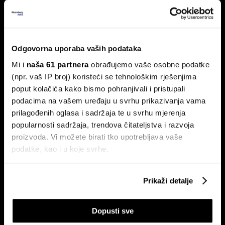
kuhinjom do trostrukog rasta marže
Tvrtka Superior Ugostiteljstvo izdaje trogodišnje
obveznice vrijedne 1,5 milijuna eura, više od milijun eura
ulažu u sustav centralizirane pripreme hrane.
Odgovorna uporaba vaših podataka
Mi i
naša 61 partnera
obrađujemo vaše osobne podatke
(npr. vaš IP broj) koristeći se tehnološkim rješenjima
poput kolačića kako bismo pohranjivali i pristupali
podacima na vašem uređaju u svrhu prikazivanja vama
prilagođenih oglasa i sadržaja te u svrhu mjerenja
popularnosti sadržaja, trendova čitateljstva i razvoja
proizvoda. Vi možete birati tko upotrebljava vaše
Ovo je nova strategija shopping
Evo kako BOX NOW želi
podatke, kao i u koje svrhe.
centara u eri online kupnje
oblikovati budućnost logistike u
Hrvatskoj
Ako nam dopustite, također bismo htjeli:
Prikaži detalje
Prikupljati podatke o vašoj geografskoj lokaciji,
koji mogu biti precizni do radijusa od nekoliko metara
Dopusti sve
Prepoznati vaš uređaj tako što ćemo aktivno
skenirati njegove određene karakteristike ("uzimanje