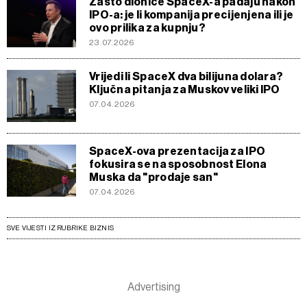
Zašto dionice SpaceX-a padaju nakon
IPO-a: je li kompanija precijenjena ili je
ovo prilika za kupnju?
23.07.2026
Vrijedi li SpaceX dva bilijuna dolara?
Ključna pitanja za Muskov veliki IPO
07.04.2026
SpaceX-ova prezentacija za IPO
fokusira se na sposobnost Elona
Muska da "prodaje san"
07.04.2026
SVE VIJESTI IZ RUBRIKE BIZNIS