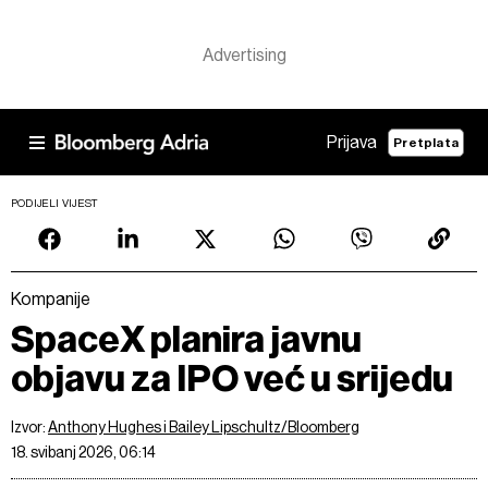
Prijava
Pretplata
PODIJELI VIJEST
Kompanije
SpaceX planira javnu
objavu za IPO već u srijedu
Izvor:
Anthony Hughes i Bailey Lipschultz/Bloomberg
18. svibanj 2026, 06:14