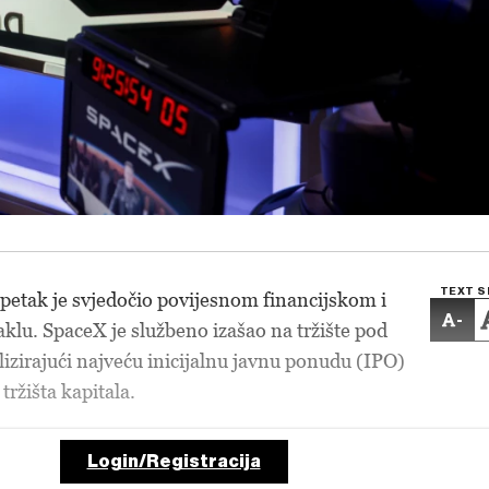
TEXT S
petak je svjedočio povijesnom financijskom i
-
lu. SpaceX je službeno izašao na tržište pod
izirajući najveću inicijalnu javnu ponudu (IPO)
 tržišta kapitala.
Login/Registracija