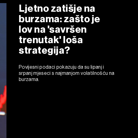
Ljetno zatišje na
burzama: zašto je
lov na 'savršen
trenutak' loša
strategija?
Povijesni podaci pokazuju da su lipanj i
srpanj mjeseci s najmanjom volatilnošću na
burzama.