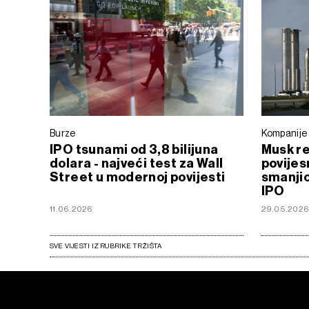
Burze
Kompanije
IPO tsunami od 3,8 bilijuna
Musk re
dolara - najveći test za Wall
povijes
Street u modernoj povijesti
smanjio
IPO
11.06.2026
29.05.202
SVE VIJESTI IZ RUBRIKE TRŽIŠTA