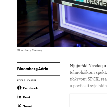
Bloomberg Mercury
Njujorški Nasdaq u 
Bloomberg Adria
tehnološkom spektak
tickerom
SPCX, real
PODIJELI VIJEST
u povijesti svjetskih
Facebook
Post
Tweet