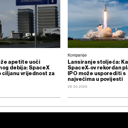
Kompanije
že apetite uoči
Lansiranje stoljeća: K
nog debija: SpaceX
SpaceX-ov rekordan pl
 ciljanu vrijednost za
IPO može usporediti s
najvećima u povijesti
6
28.05.2026