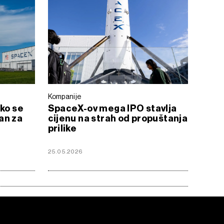
Kompanije
ako se
SpaceX-ov mega IPO stavlja
an za
cijenu na strah od propuštanja
prilike
25.05.2026