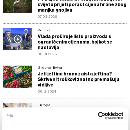
svijetu prijeti porast cijena hrane zbog
manjka gnojiva
07.03.2026
Politika
Vlada proširuje listu proizvoda s
ograničenim cijenama, bojkot se
nastavlja
30.01.2025
Greener living
Je li jeftina hrana zaista jeftina?
Skriveni troškovi znatno premašuju
vidljive
06.12.2024
Europa
Cijene hrane ostaju visoke,
popuštanje rasta cijena tek krajem
godine
24.04.2023