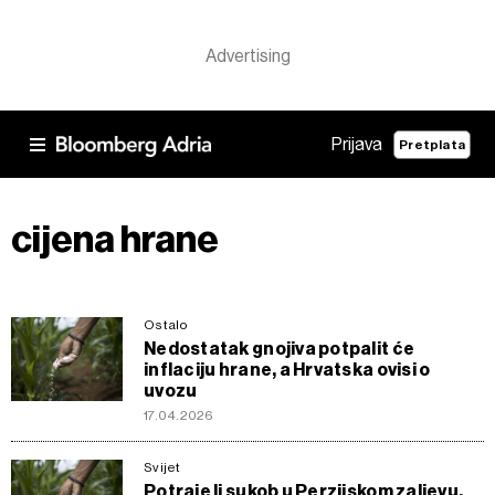
Prijava
Pretplata
cijena hrane
Ostalo
Nedostatak gnojiva potpalit će
inflaciju hrane, a Hrvatska ovisi o
uvozu
17.04.2026
Svijet
Potraje li sukob u Perzijskom zaljevu,