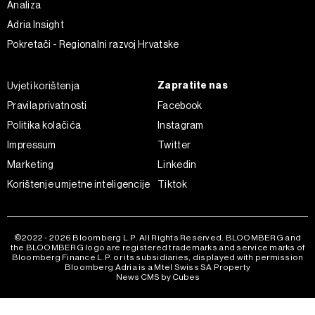
Analiza
Adria Insight
Pokretači - Regionalni razvoj Hrvatske
Zapratite nas
Uvjeti korištenja
Pravila privatnosti
Facebook
Politika kolačića
Instagram
Impressum
Twitter
Marketing
Linkedin
Korištenje umjetne inteligencije
Tiktok
©2022 - 2026 Bloomberg L.P. All Rights Reserved. BLOOMBERG and
the BLOOMBERG logo are registered trademarks and service marks of
Bloomberg Finance L.P. or its subsidiaries, displayed with permission
Bloomberg Adria is a Mtel Swiss SA Property
News CMS by Cubes