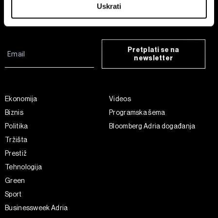
Uskrati
preferencije. Svoju privolu možete u svakom trenutku
izmijeniti ili povući u Izjavi o kolačićima.
Zajednički voditelji obrade su HD-WIN ARENA SPORT
Pretplati se na
d.o.o. i
Partneri
.
Više o podacima koje obrađujemo kao i o
newsletter
vašim pravima pročitajte u našoj
Politici privatnosti
, a o
kolačićima i drugim sličnim tehnologijama u
Politici kolačića
.
Kolačiće u bilo kojem trenutku možete ponovno ažurirati klikom
Ekonomija
Videos
na „Prikaži detalje“. Privolu možete u bilo kojem trenutku
Biznis
Programska šema
povući bez negativnih posljedica.
Politika
Bloomberg Adria događanja
Tržišta
Prestiž
Tehnologija
Green
Sport
Businessweek Adria