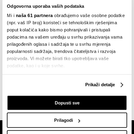
Odgovorna uporaba vaših podataka
Europa
Mi i
naša 61 partnera
obrađujemo vaše osobne podatke
Sve skuplja pizza udara na novčanike
(npr. vaš IP broj) koristeći se tehnološkim rješenjima
Talijana
poput kolačića kako bismo pohranjivali i pristupali
23.02.2023
podacima na vašem uređaju u svrhu prikazivanja vama
prilagođenih oglasa i sadržaja te u svrhu mjerenja
Kompanije
popularnosti sadržaja, trendova čitateljstva i razvoja
Unatoč inflaciji, cijene hrane u svijetu i
dalje padaju
proizvoda. Vi možete birati tko upotrebljava vaše
07.10.2022
podatke, kao i u koje svrhe.
Robe
Ako nam dopustite, također bismo htjeli:
Prikaži detalje
Velika europska energetska kriza
Prikupljati podatke o vašoj geografskoj lokaciji,
prelit će se i na cijene hrane
koji mogu biti precizni do radijusa od nekoliko metara
09.08.2022
Dopusti sve
Prepoznati vaš uređaj tako što ćemo aktivno
skenirati njegove određene karakteristike ("uzimanje
otiska prsta uređaja")
Prilagodi
U
dijelu s pojedinostima
možete saznati više o tome
kako se obrađuje vaše osobne podatke te postaviti svoje