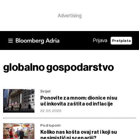
Prijava
Pretplata
globalno gospodarstvo
Svijet
Ponovite za mnom: dionice nisu
učinkovita zaštita od inflacije
22.05.2026
Pod lupom
Koliko nas košta ovaj rat i koji su
pesimistični scenariji?