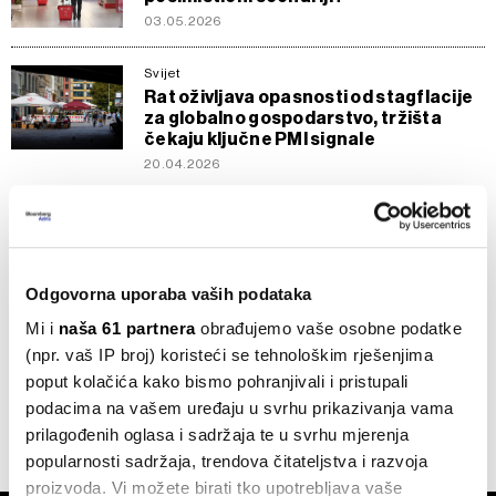
03.05.2026
Svijet
Rat oživljava opasnosti od stagflacije
za globalno gospodarstvo, tržišta
čekaju ključne PMI signale
20.04.2026
Opće
Kako je vjetar postao predmet krađe? -
pet stvari za početak dana
04.06.2025
Odgovorna uporaba vaših podataka
Mi i
naša 61 partnera
obrađujemo vaše osobne podatke
Ekonomija
(npr. vaš IP broj) koristeći se tehnološkim rješenjima
Optimizam kratkog daha, svijet
postaje sve zaduženiji i podjeljeniji
poput kolačića kako bismo pohranjivali i pristupali
podacima na vašem uređaju u svrhu prikazivanja vama
20.06.2024
prilagođenih oglasa i sadržaja te u svrhu mjerenja
popularnosti sadržaja, trendova čitateljstva i razvoja
proizvoda. Vi možete birati tko upotrebljava vaše