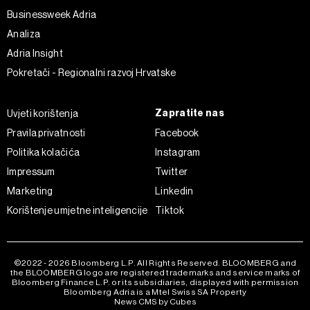
na „Prikaži detalje“. Privolu možete u bilo kojem trenutku
Businessweek Adria
povući bez negativnih posljedica.
Analiza
Adria Insight
Pokretači - Regionalni razvoj Hrvatske
Zapratite nas
Uvjeti korištenja
Pravila privatnosti
Facebook
Politika kolačića
Instagram
Impressum
Twitter
Marketing
Linkedin
Korištenje umjetne inteligencije
Tiktok
©2022 - 2026 Bloomberg L.P. All Rights Reserved. BLOOMBERG and
the BLOOMBERG logo are registered trademarks and service marks of
Bloomberg Finance L.P. or its subsidiaries, displayed with permission
Bloomberg Adria is a Mtel Swiss SA Property
News CMS by Cubes