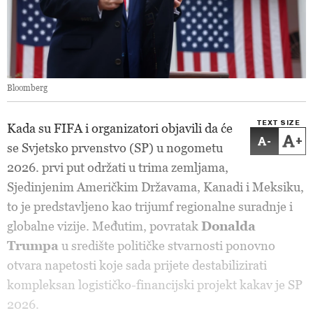
Bloomberg
TEXT SIZE
Kada su FIFA i organizatori objavili da će
-
+
se Svjetsko prvenstvo (SP) u nogometu
2026. prvi put održati u trima zemljama,
Sjedinjenim Američkim Državama, Kanadi i Meksiku,
to je predstavljeno kao trijumf regionalne suradnje i
globalne vizije. Međutim, povratak
Donalda
Trumpa
u središte političke stvarnosti ponovno
otvara napetosti koje sada prijete destabilizirati
kompleksan logističko-financijski projekt kakav je SP
2026.