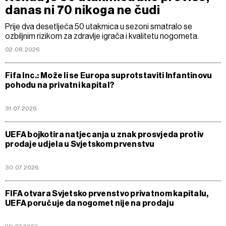
danas ni 70 nikoga ne čudi
Prije dva desetljeća 50 utakmica u sezoni smatralo se
ozbiljnim rizikom za zdravlje igrača i kvalitetu nogometa.
02.08.2026
Fifa Inc.: Može li se Europa suprotstaviti Infantinovu
pohodu na privatni kapital?
31.07.2026
UEFA bojkotira natjecanja u znak prosvjeda protiv
prodaje udjela u Svjetskom prvenstvu
30.07.2026
FIFA otvara Svjetsko prvenstvo privatnom kapitalu,
UEFA poručuje da nogomet nije na prodaju