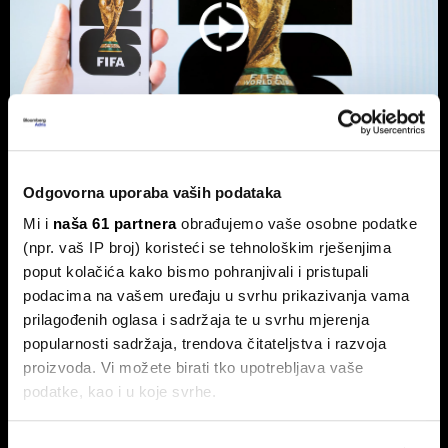
Odgovorna uporaba vaših podataka
SP kao tvornica novca: Tko su pravi
Mi i
naša 61 partnera
obrađujemo vaše osobne podatke
pobjednici nogometnog ludila?
(npr. vaš IP broj) koristeći se tehnološkim rješenjima
O poslovnoj strani nogometa, tržištu koje se mijenja pod
poput kolačića kako bismo pohranjivali i pristupali
utjecajem novih investitora i tehnologije te poziciji
podacima na vašem uređaju u svrhu prikazivanja vama
Hrvatske u svemu tome, za Bloomberg Adriju govori
nogometni menadžer Marko Naletilić.
prilagođenih oglasa i sadržaja te u svrhu mjerenja
popularnosti sadržaja, trendova čitateljstva i razvoja
proizvoda. Vi možete birati tko upotrebljava vaše
podatke, kao i u koje svrhe.
Ako nam dopustite, također bismo htjeli: