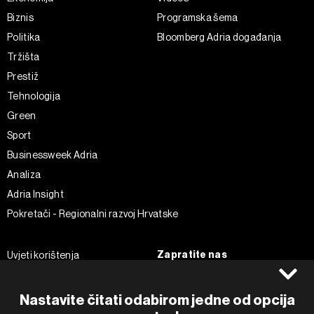
Biznis
Programska šema
Politika
Bloomberg Adria događanja
Tržišta
Prestiž
Tehnologija
Green
Sport
Businessweek Adria
Analiza
Adria Insight
Pokretači - Regionalni razvoj Hrvatske
Zapratite nas
Uvjeti korištenja
Pravila privatnosti
Facebook
Politika kolačića
Instagram
Nastavite čitati odabirom jedne od opcija