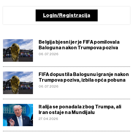
Login/Registracija
Belgija bjesni jer je FIFA pomilovala
Baloguna nakon Trumpova poziva
06.07.2026
FIFA dopustila Balogunu igranje nakon
Trumpova poziva, izbila opća pobuna
06.07.2026
Italija se ponadala zbog Trumpa, ali
Iran ostaje na Mundijalu
27.04.2026