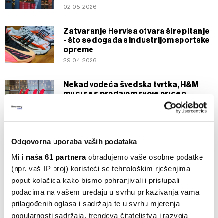
02.05.2026
Zatvaranje Hervisa otvara šire pitanje
- što se događa s industrijom sportske
opreme
29.04.2026
Nekad vodeća švedska tvrtka, H&M
muči se s prodajom svoje priče o
oporavku
19.04.2026
Tvornica zdrave hrane otvara prvu
Odgovorna uporaba vaših podataka
poslovnicu u Sloveniji i ulazi u novu
fazu razvoja
Mi i
naša 61 partnera
obrađujemo vaše osobne podatke
14.04.2026
(npr. vaš IP broj) koristeći se tehnološkim rješenjima
poput kolačića kako bismo pohranjivali i pristupali
Želite zaštiti svoj kapital u volatilnim
podacima na vašem uređaju u svrhu prikazivanja vama
vremenima? Donosimo primjere
prilagođenih oglasa i sadržaja te u svrhu mjerenja
defenzivnih sektora u Europi i regiji
popularnosti sadržaja, trendova čitateljstva i razvoja