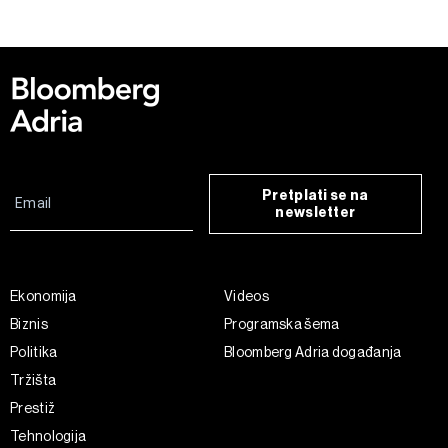
Kolačiće u bilo kojem trenutku možete ponovno ažurirati klikom
na „Prikaži detalje“. Privolu možete u bilo kojem trenutku
povući bez negativnih posljedica.
Pretplati se na
newsletter
Ekonomija
Videos
Biznis
Programska šema
Politika
Bloomberg Adria događanja
Tržišta
Prestiž
Tehnologija