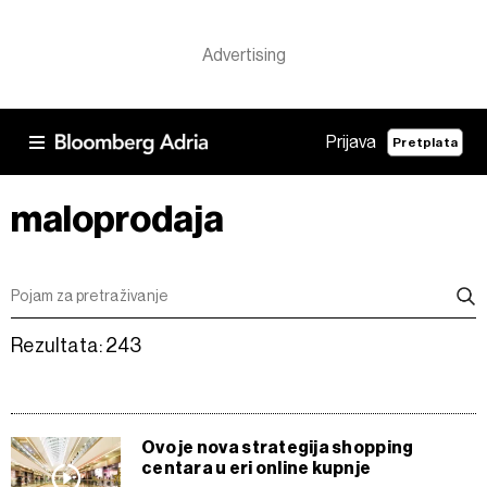
Prijava
Pretplata
maloprodaja
Rezultata: 243
Ovo je nova strategija shopping
centara u eri online kupnje