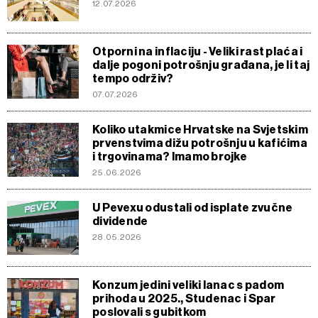
12.07.2026
Otporni na inflaciju - Veliki rast plaća i
dalje pogoni potrošnju građana, je li taj
tempo održiv?
07.07.2026
Koliko utakmice Hrvatske na Svjetskim
prvenstvima dižu potrošnju u kafićima
i trgovinama? Imamo brojke
25.06.2026
U Pevexu odustali od isplate zvučne
dividende
28.05.2026
Konzum jedini veliki lanac s padom
prihoda u 2025., Studenac i Spar
poslovali s gubitkom