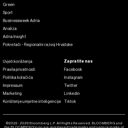
Green
Sport
Businessweek Adria
Analiza
Adria Insight
Pokretači - Regionalni razvoj Hrvatske
Zapratite nas
Uvjeti korištenja
Pravila privatnosti
Facebook
Politika kolačića
Instagram
Impressum
Twitter
Marketing
Linkedin
Korištenje umjetne inteligencije
Tiktok
©2022 - 2026 Bloomberg L.P. All Rights Reserved. BLOOMBERG and
the BLOOMBERG logo are registered trademarks and service marks of