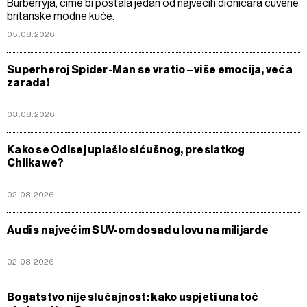
Burberryja, čime bi postala jedan od najvećih dioničara čuvene
britanske modne kuće.
05.08.2026
Superheroj Spider-Man se vratio – više emocija, veća
zarada!
03.08.2026
Kako se Odisej uplašio sićušnog, preslatkog
Chiikawe?
02.08.2026
Audi s najvećim SUV-om dosad u lovu na milijarde
02.08.2026
Bogatstvo nije slučajnost: kako uspjeti unatoč