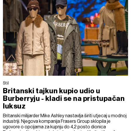
Stil
Britanski tajkun kupio udio u
Burberryju - kladi se na pristupačan
luksuz
Britanski milijarder Mike Ashley nastavlja širiti utjecaj u modnoj
industriji. Njegova kompanija Frasers Group sklopila je
ugovore o opcijama za kupnju do 4,2 posto dionica