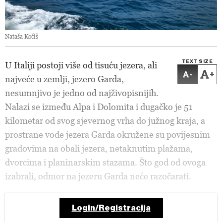
Nataša Kočiš
TEXT SIZE
U Italiji postoji više od tisuću jezera, ali
-
+
najveće u zemlji, jezero Garda,
nesumnjivo je jedno od najživopisnijih.
Nalazi se između Alpa i Dolomita i dugačko je 51
kilometar od svog sjevernog vrha do južnog kraja, a
prostrane vode jezera Garda okružene su povijesnim
gradovima na obali jezera, netaknutim plažama,
dvorcima i planinarskim stazama. Što god od ovoga
izabrali, odmor na jezeru Garda neće razočarati.
Login/Registracija