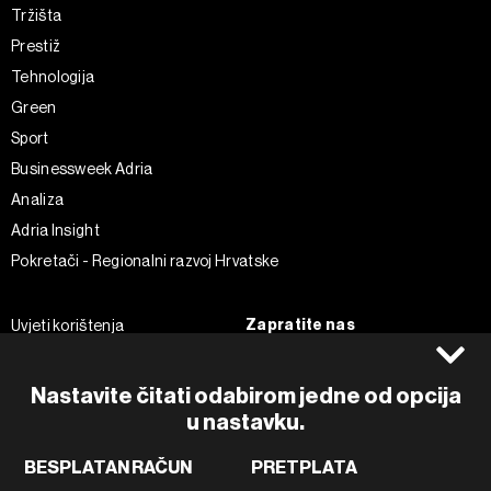
Tržišta
Prestiž
Tehnologija
Green
Sport
Businessweek Adria
Analiza
Adria Insight
Pokretači - Regionalni razvoj Hrvatske
Zapratite nas
Uvjeti korištenja
Pravila privatnosti
Facebook
Politika kolačića
Instagram
Nastavite čitati odabirom jedne od opcija
Impressum
Twitter
u nastavku.
Marketing
Linkedin
BESPLATAN RAČUN
PRETPLATA
Korištenje umjetne inteligencije
Tiktok