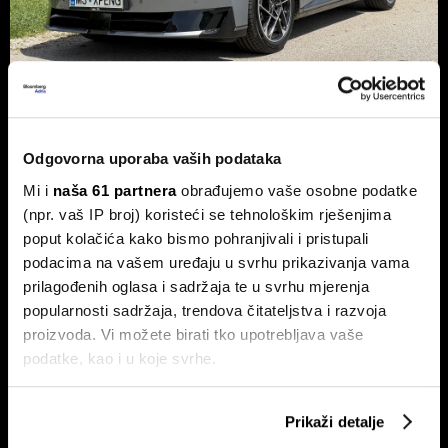
Xpeng P7+: Kinez koji priča kao
navijen i računa kao Turing
Odgovorna uporaba vaših podataka
Luksuzni fastback s vlastitim čipom koji po
Mi i
naša 61 partnera
obrađujemo vaše osobne podatke
performansama nadmašuje usporedive Nvidijine proizvode.
(npr. vaš IP broj) koristeći se tehnološkim rješenjima
poput kolačića kako bismo pohranjivali i pristupali
podacima na vašem uređaju u svrhu prikazivanja vama
prilagođenih oglasa i sadržaja te u svrhu mjerenja
popularnosti sadržaja, trendova čitateljstva i razvoja
proizvoda. Vi možete birati tko upotrebljava vaše
podatke, kao i u koje svrhe.
Ako nam dopustite, također bismo htjeli:
Dr. Stefan Jerotić: 'Težak nije
Slučaj Fekkai - ni luksuzni biznisi
Prikaži detalje
čovjek, nego odnos postane
nisu pošteđeni otkrića iz
Prikupljati podatke o vašoj geografskoj lokaciji,
težak'
Epsteinovih dokumenata