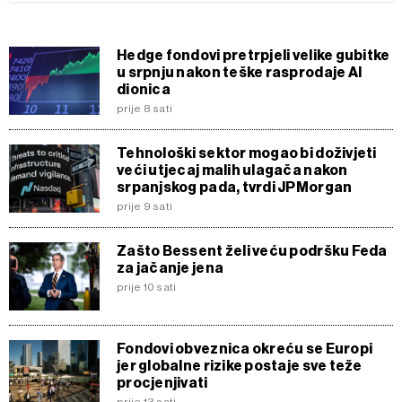
Hedge fondovi pretrpjeli velike gubitke
u srpnju nakon teške rasprodaje AI
dionica
prije 8 sati
Tehnološki sektor mogao bi doživjeti
veći utjecaj malih ulagača nakon
srpanjskog pada, tvrdi JPMorgan
prije 9 sati
Zašto Bessent želi veću podršku Feda
za jačanje jena
prije 10 sati
Fondovi obveznica okreću se Europi
jer globalne rizike postaje sve teže
procjenjivati
prije 13 sati