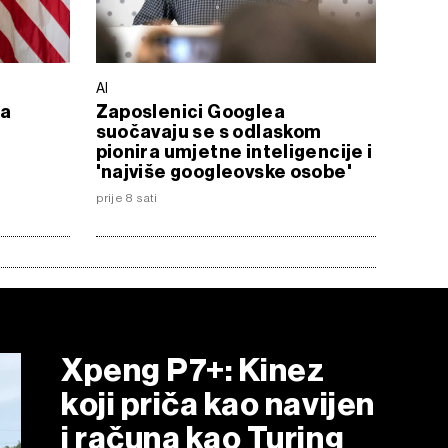
AI
na
Zaposlenici Googlea
suočavaju se s odlaskom
pionira umjetne inteligencije i
'najviše googleovske osobe'
prije 8 sati
Xpeng P7+: Kinez
koji priča kao navijen
i računa kao Turing