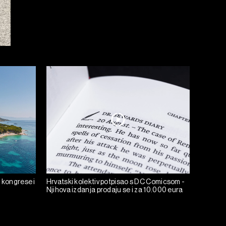
 kongrese i
Hrvatski kolektiv potpisao s DC Comicsom -
Njihova izdanja prodaju se i za 10.000 eura