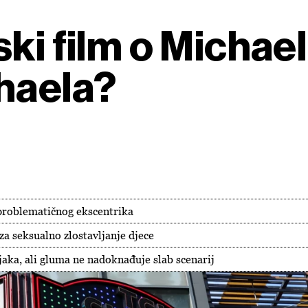
ski film o Micha
haela?
 problematičnog ekscentrika
a seksualno zlostavljanje djece
jaka, ali gluma ne nadoknađuje slab scenarij