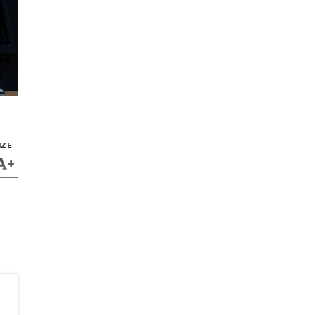
IZE
+