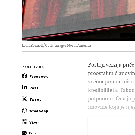
Leon Bennett/Getty Images North America
Postoji verzija prič
PODIJELI VIJEST
preostalim članovima
Facebook
većina promatrača 
Post
kredibiliteta. Takođ
potpunom. Ona je pr
Tweet
imovine koju je nje
WhatsApp
Viber
Email