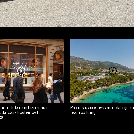
i - ni luksuzni biznisi nisu
Pronašli smo savršenu lokaciju za
tkrića iz Epsteinovih
team building
ta