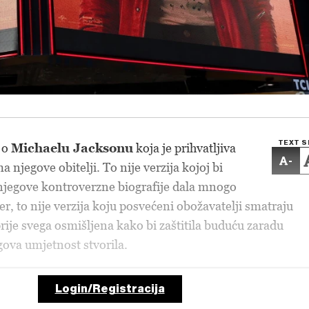
TEXT S
e o
Michaelu Jacksonu
koja je prihvatljiva
-
 njegove obitelji. To nije verzija kojoj bi
njegove kontroverzne biografije dala mnogo
er, to nije verzija koju posvećeni obožavatelji smatraju
ije svega osmišljena kako bi zaštitila buduću zaradu
gova umjetnost stvorila.
Login/Registracija