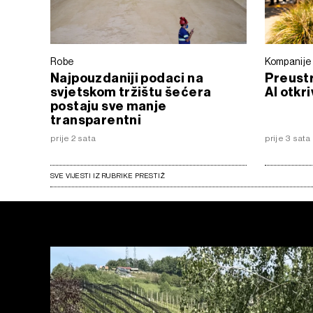
Robe
Kompanije
Najpouzdaniji podaci na
Preustr
svjetskom tržištu šećera
AI otkr
postaju sve manje
transparentni
prije 2 sata
prije 3 sata
SVE VIJESTI IZ RUBRIKE PRESTIŽ