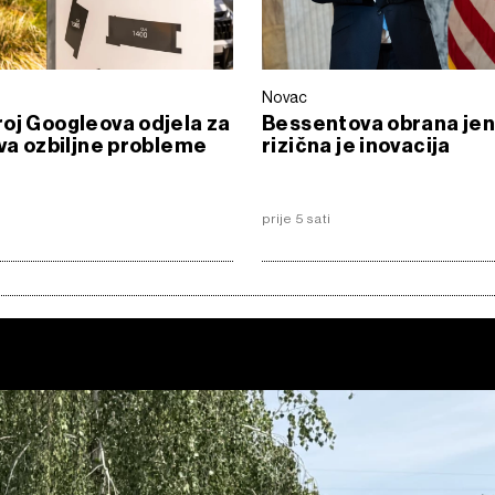
Novac
oj Googleova odjela za
Bessentova obrana je
iva ozbiljne probleme
rizična je inovacija
prije 5 sati