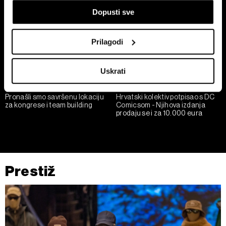
koji mogu biti precizni do radijusa od nekoliko metara
Dopusti sve
Prepoznati vaš uređaj tako što ćemo aktivno
skenirati njegove određene karakteristike ("uzimanje
otiska prsta uređaja")
Prilagodi
U
dijelu s pojedinostima
možete saznati više o tome
kako se obrađuje vaše osobne podatke te postaviti svoje
Uskrati
preferencije. Svoju privolu možete u svakom trenutku
izmijeniti ili povući u Izjavi o kolačićima.
Pronašli smo savršenu lokaciju
Hrvatski kolektiv potpisao s DC
za kongrese i team building
Comicsom - Njihova izdanja
Zajednički voditelji obrade su HD-WIN ARENA SPORT
prodaju se i za 10.000 eura
d.o.o. i
Partneri
.
Više o podacima koje obrađujemo kao i o
vašim pravima pročitajte u našoj
Politici privatnosti
, a o
kolačićima i drugim sličnim tehnologijama u
Politici kolačića
.
Kolačiće u bilo kojem trenutku možete ponovno ažurirati klikom
Prestiž
na „Prikaži detalje“. Privolu možete u bilo kojem trenutku
povući bez negativnih posljedica.