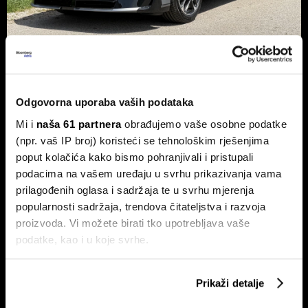
Xpeng P7+: Kinez koji priča kao
navijen i računa kao Turing
Odgovorna uporaba vaših podataka
Luksuzni fastback s vlastitim čipom koji po
Mi i
naša 61 partnera
obrađujemo vaše osobne podatke
performansama nadmašuje usporedive Nvidijine proizvode.
(npr. vaš IP broj) koristeći se tehnološkim rješenjima
poput kolačića kako bismo pohranjivali i pristupali
podacima na vašem uređaju u svrhu prikazivanja vama
prilagođenih oglasa i sadržaja te u svrhu mjerenja
popularnosti sadržaja, trendova čitateljstva i razvoja
proizvoda. Vi možete birati tko upotrebljava vaše
podatke, kao i u koje svrhe.
Dr. Stefan Jerotić: 'Težak nije
Slučaj Fekkai - ni luksuzni biznisi
Ako nam dopustite, također bismo htjeli:
čovjek, nego odnos postane
nisu pošteđeni otkrića iz
Prikaži detalje
Prikupljati podatke o vašoj geografskoj lokaciji,
težak'
Epsteinovih dokumenata