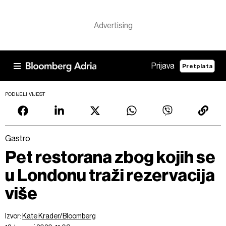
Prijava
Pretplata
PODIJELI VIJEST
Gastro
Pet restorana zbog kojih se
u Londonu traži rezervacija
više
Izvor:
Kate Krader/Bloomberg