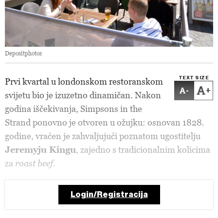
Depositphotos
TEXT SIZE
Prvi kvartal u londonskom restoranskom
-
+
svijetu bio je izuzetno dinamičan. Nakon
godina iščekivanja, Simpsons in the
Strand ponovno je otvoren u ožujku: osnovan 1828.
godine, vraćen je zahvaljujući poznatom ugostitelju
Jeremyju Kingu
, zajedno s tradicionalnim kolicima
za
roast beef
.
Login/Registracija