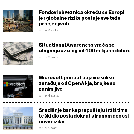
Fondovi obveznica okreću se Europi
jer globalne rizike postaje sve teže
procjenjivati
prije 2 sata
Situational Awareness vraća se
ulaganju uz ulog od 400 milijuna dolara
prije 3 sata
Microsoft prvi put objavio koliko
zarađuje od OpenAI-ja, brojke su
zanimljive
prije 4 sata
Središnje banke prepuštaju tržištima
teški dio posla dok rat s Iranom donosi
nove rizike
prije 5 sati