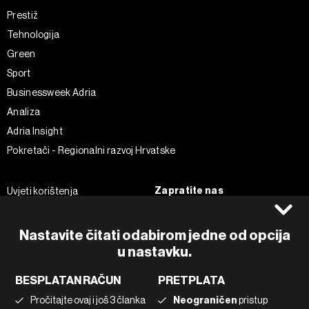
Prestiž
Tehnologija
Green
Sport
Businessweek Adria
Analiza
Adria Insight
Pokretači - Regionalni razvoj Hrvatske
Zapratite nas
Uvjeti korištenja
Pravila privatnosti
Facebook
Politika kolačića
Instagram
Nastavite čitati odabirom jedne od opcija
Impressum
Twitter
u nastavku.
Marketing
Linkedin
BESPLATAN RAČUN
PRETPLATA
Korištenje umjetne inteligencije
Tiktok
Pročitajte ovaj i još 3 članka
Neograničen
pristup