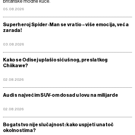
britanske modne kuće.
05.08.2026
Superheroj Spider-Man se vratio – više emocija, veća
zarada!
03.08.2026
Kako se Odisej uplašio sićušnog, preslatkog
Chiikawe?
02.08.2026
Audi s najvećim SUV-om dosad u lovu na milijarde
02.08.2026
Bogatstvo nije slučajnost: kako uspjeti unatoč
okolnostima?