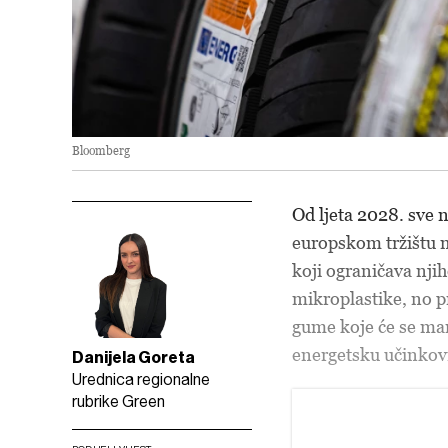
Bloomberg
Od ljeta 2028. sve 
europskom tržištu m
koji ograničava njih
mikroplastike, no p
gume koje će se manj
energetsku učinkovi
Danijela Goreta
Urednica regionalne
rubrike Green