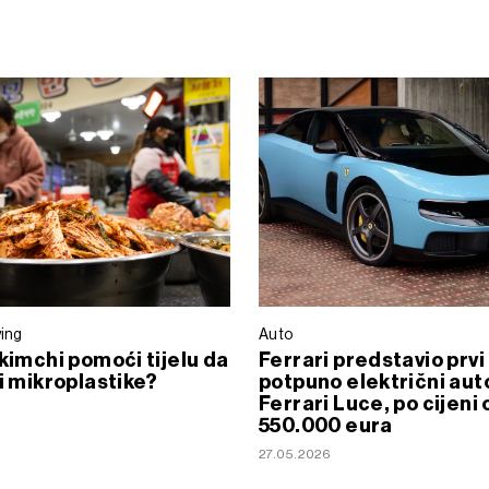
ving
Auto
 kimchi pomoći tijelu da
Ferrari predstavio prvi
ši mikroplastike?
potpuno električni aut
Ferrari Luce, po cijeni 
550.000 eura
27.05.2026