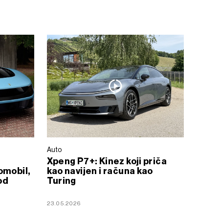
Auto
Xpeng P7+: Kinez koji priča
omobil,
kao navijen i računa kao
od
Turing
23.05.2026