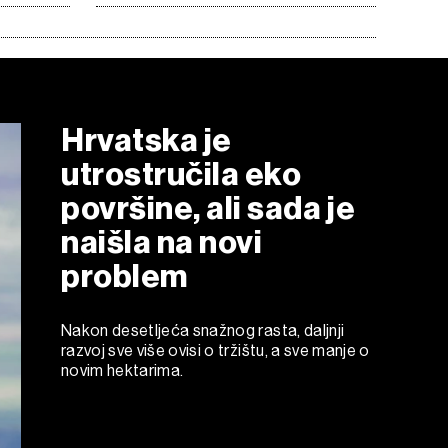
Hrvatska je
utrostručila eko
površine, ali sada je
naišla na novi
problem
Nakon desetljeća snažnog rasta, daljnji
razvoj sve više ovisi o tržištu, a sve manje o
novim hektarima.