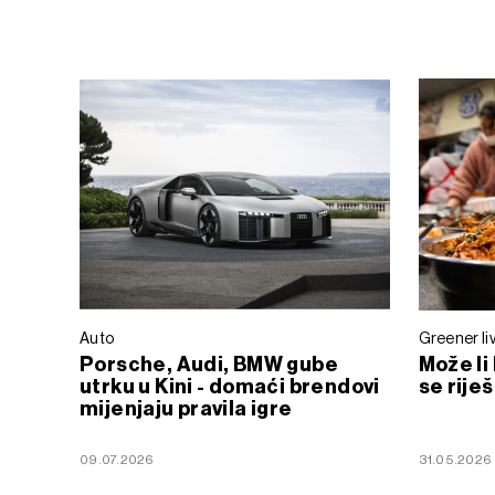
Auto
Greener li
Porsche, Audi, BMW gube
Može li
utrku u Kini - domaći brendovi
se rije
mijenjaju pravila igre
09.07.2026
31.05.2026