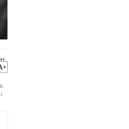
IZE
+
ti
i