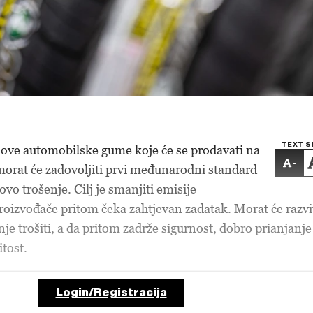
TEXT S
nove automobilske gume koje će se prodavati na
-
orat će zadovoljiti prvi međunarodni standard
ovo trošenje. Cilj je smanjiti emisije
roizvođače pritom čeka zahtjevan zadatak. Morat će razvi
e trošiti, a da pritom zadrže sigurnost, dobro prianjanje 
tost.
Login/Registracija