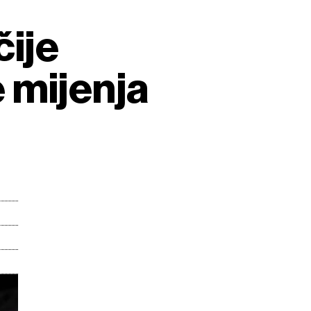
ije
 mijenja