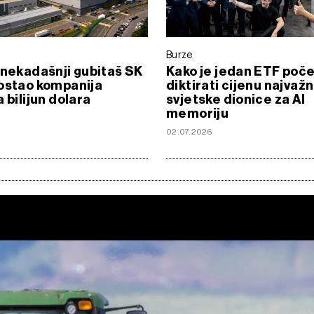
Burze
 nekadašnji gubitaš SK
Kako je jedan ETF poč
ostao kompanija
diktirati cijenu najvažn
 bilijun dolara
svjetske dionice za AI
memoriju
02.07.2026