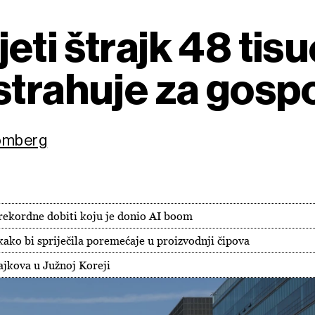
ti štrajk 48 tisu
strahuje za gosp
oomberg
o rekordne dobiti koju je donio AI boom
ako bi spriječila poremećaje u proizvodnji čipova
ajkova u Južnoj Koreji