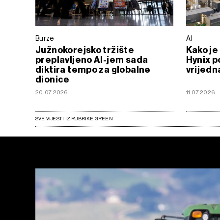
Burze
AI
Južnokorejsko tržište
Kako je
preplavljeno AI-jem sada
Hynix p
diktira tempo za globalne
vrijedna
dionice
20.07.2026
11.07.2026
SVE VIJESTI IZ RUBRIKE GREEN