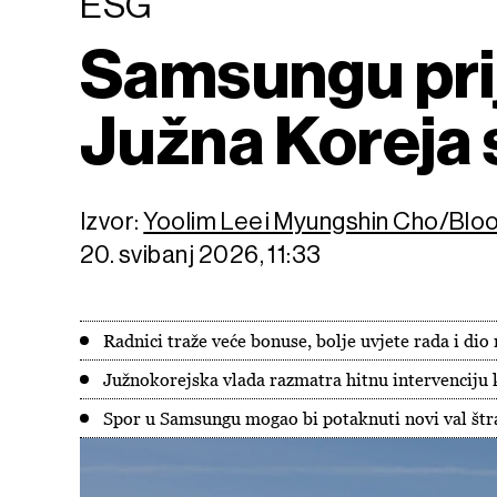
ESG
Samsungu prije
Južna Koreja 
Izvor:
Yoolim Lee i Myungshin Cho/Bl
20. svibanj 2026, 11:33
Radnici traže veće bonuse, bolje uvjete rada i di
Južnokorejska vlada razmatra hitnu intervenciju k
Spor u Samsungu mogao bi potaknuti novi val štr