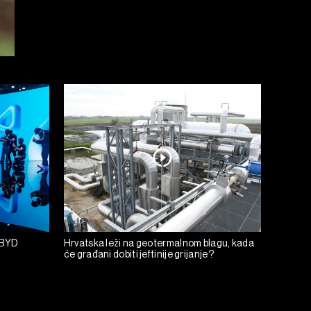
i BYD
Hrvatska leži na geotermalnom blagu, kada
će građani dobiti jeftinije grijanje?