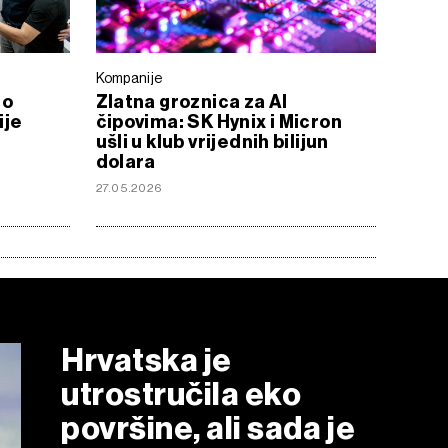
Kompanije
eo
Zlatna groznica za AI
ije
čipovima: SK Hynix i Micron
ušli u klub vrijednih bilijun
dolara
27.05.2026
Hrvatska je
utrostručila eko
površine, ali sada je