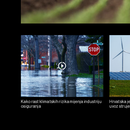
Kako rast klimatskih rizika mijenja industriju
Hrvatska je
osiguranja
uvoz struje