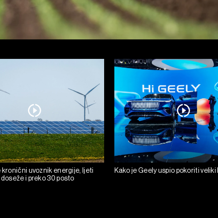
 kronični uvoznik energije, ljeti
Kako je Geely uspio pokoriti velik
 doseže i preko 30 posto