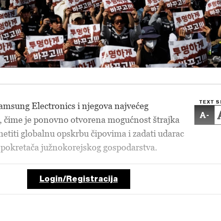
TEXT S
amsung Electronics i njegova najvećeg
-
u, čime je ponovno otvorena mogućnost štrajka
etiti globalnu opskrbu čipovima i zadati udarac
 pokretača južnokorejskog gospodarstva.
Login/Registracija