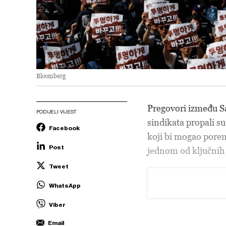
Bloomberg
Pregovori između S
PODIJELI VIJEST
sindikata propali s
Facebook
koji bi mogao porem
Post
jednom od ključnih
Tweet
WhatsApp
Viber
Email