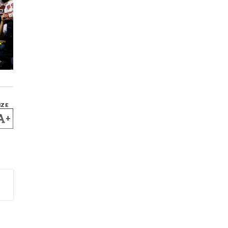
IZE
+