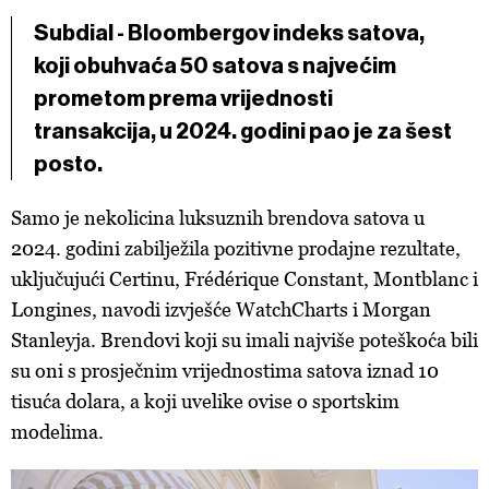
Subdial - Bloombergov indeks satova,
koji obuhvaća 50 satova s najvećim
prometom prema vrijednosti
transakcija, u 2024. godini pao je za šest
posto.
Samo je nekolicina luksuznih brendova satova u
2024. godini zabilježila pozitivne prodajne rezultate,
uključujući Certinu, Frédérique Constant, Montblanc i
Longines, navodi izvješće WatchCharts i Morgan
Stanleyja. Brendovi koji su imali najviše poteškoća bili
su oni s prosječnim vrijednostima satova iznad 10
tisuća dolara, a koji uvelike ovise o sportskim
modelima.