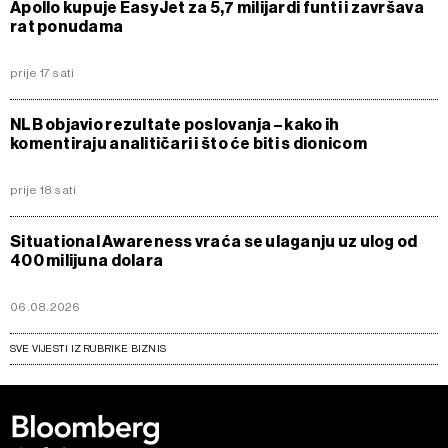
Apollo kupuje EasyJet za 5,7 milijardi funti i završava
rat ponudama
prije 17 sati
NLB objavio rezultate poslovanja – kako ih
komentiraju analitičari i što će biti s dionicom
prije 18 sati
Situational Awareness vraća se ulaganju uz ulog od
400 milijuna dolara
06.08.2026
SVE VIJESTI IZ RUBRIKE BIZNIS