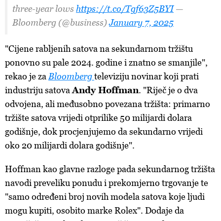
three-year lows
https://t.co/Tgf63Z5BYI
—
Bloomberg (@business)
January 7, 2025
"Cijene rabljenih satova na sekundarnom tržištu
ponovno su pale 2024. godine i znatno se smanjile",
rekao je za
Bloomberg
televiziju novinar koji prati
industriju satova
Andy Hoffman
. "Riječ je o dva
odvojena, ali međusobno povezana tržišta: primarno
tržište satova vrijedi otprilike 50 milijardi dolara
godišnje, dok procjenjujemo da sekundarno vrijedi
oko 20 milijardi dolara godišnje".
Hoffman kao glavne razloge pada sekundarnog tržišta
navodi preveliku ponudu i prekomjerno trgovanje te
"samo određeni broj novih modela satova koje ljudi
mogu kupiti, osobito marke Rolex". Dodaje da