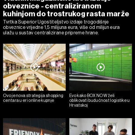
obveznice - centraliziranom
kuhinjom do trostrukog rasta marže
Tvrtka Superior Ugostiteljstvo izdaje trogodišnje
obveznice vrijedne 1,5 milijuna eura, više od milijun eura
ulažu u sustav centralizirane pripreme hrane.
Ovo je nova strategija shopping
Evo kako BOX NOW želi
centara u eri online kupnje
oblikovati budućnost logistike u
Hrvatskoj