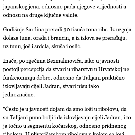
japanskog jena, odnosno pada njegove vrijednosti u
odnosu na druge ključne valute.
Godišnje Sardina preradi 30 tisuća tona ribe. Iz uzgoja
dolaze tuna, orada i brancin, a iz izlova se prerađuju,
uz tunu, još i srdela, skuša i oslić.
Inače, po riječima Bezmalinovića, iako u javnosti
postoji percepcija da stvari u ribarstvu u Hrvatskoj ne
funkcioniraju dobro, odnosno da Talijani praktično
izlovljavaju cijeli Jadran, stvari nisu tako
jednoznačne.
"Često je u javnosti dojam da smo loši u ribolovu, da
su Talijani puno bolji i da izlovljavaju cijeli Jadran, i to
je točno u segmentu kočarskog, odnosno pridnenog
ribolova. U plivaričarskom ribolovu u kojem se lovi