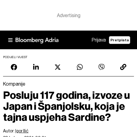
Prijava
Pretplata
PODIJELI VIJEST
Kompanije
Posluju 117 godina, izvoze u
Japan i Španjolsku, koja je
tajna uspjeha Sardine?
Autor:
Igor Ilić