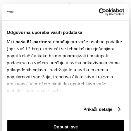
Odgovorna uporaba vaših podataka
Prije deset godina zaključili su glavninu investicijskog
Mi i
naša 61 partnera
obrađujemo vaše osobne podatke
ciklusa, odnosno najbitnije stavke u vidu proizvodnih
(npr. vaš IP broj) koristeći se tehnološkim rješenjima
koncesija i licenci, tako da im trenutačne licence
poput kolačića kako bismo pohranjivali i pristupali
osiguravaju proizvodnju 1400 tona tune, po 600 tona
podacima na vašem uređaju u svrhu prikazivanja vama
prilagođenih oglasa i sadržaja te u svrhu mjerenja
orade i brancina te kapacitet tvornice konzervi i
popularnosti sadržaja, trendova čitateljstva i razvoja
pašteta. "Mislimo da je to optimum", kaže
proizvoda. Vi možete birati tko upotrebljava vaše
Bezmalinović i dodaje da se sada radi na manjim
podatke, kao i u koje svrhe.
investicijama poput ulaganja u solarnu energiju.
Ako nam dopustite, također bismo htjeli:
Ipak ga pomalo brine razvoj situacije u smislu zaštite
Prikaži detalje
Prikupljati podatke o vašoj geografskoj lokaciji,
ribljeg fonda.
koji mogu biti precizni do radijusa od nekoliko metara
Dopusti sve
Prepoznati vaš uređaj tako što ćemo aktivno