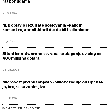
rat ponudama
prije 5 sati
NLB objavio rezultate poslovanja – kako ih
komentiraju analitičari i što će biti s dionicom
prije 7 sati
Situational Awareness vraća se ulaganju uz ulog od
400 milijuna dolara
06.08.2026
Microsoft prvi put objavio koliko zarađuje od OpenAI-
ja, brojke su zanimljive
06.08.2026
SVE VIJESTI IZ RUBRIKE BIZNIS