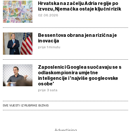
Hrvatska na začelju Adria regije po
izvozu, Njemačka ostaje ključni rizik
02.06.2026
Bessentova obrana jena rizična je
inovacija
prije 1 minutu
Zaposlenici Googlea suočavaju se s
odlaskom pionira umjetne
inteligencije i 'najviše googleovske
osobe'
prije 3 sata
SVE VIJESTI IZ RUBRIKE BIZNIS