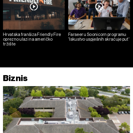
Hrvatska franšiza Friendly Fire
Farseer u Soonicorn programu:
oprezno ulazi na američko
'Iskustvo uspješnih skraćuje put'
tržište
Biznis