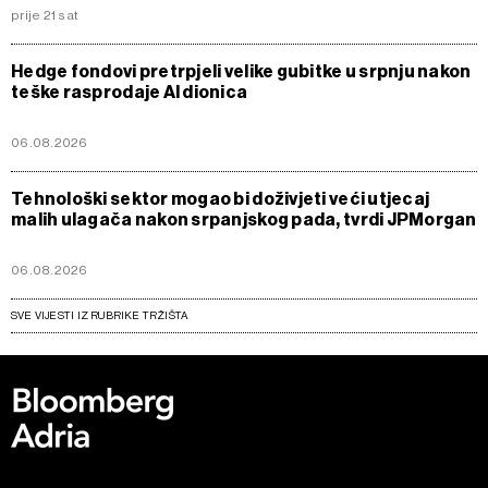
prije 21 sat
Hedge fondovi pretrpjeli velike gubitke u srpnju nakon
teške rasprodaje AI dionica
06.08.2026
Tehnološki sektor mogao bi doživjeti veći utjecaj
malih ulagača nakon srpanjskog pada, tvrdi JPMorgan
06.08.2026
SVE VIJESTI IZ RUBRIKE TRŽIŠTA