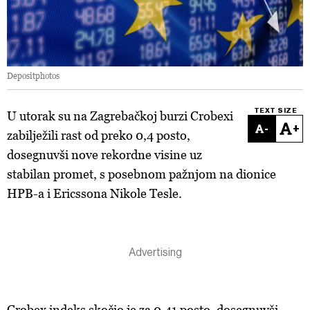
Depositphotos
TEXT SIZE
U utorak su na Zagrebačkoj burzi Crobexi
-
+
zabilježili rast od preko 0,4 posto,
dosegnuvši nove rekordne visine uz
stabilan promet, s posebnom pažnjom na dionice
HPB-a i Ericssona Nikole Tesle.
Crobex indeks skočio je za 0,41 posto, dosegnuvši