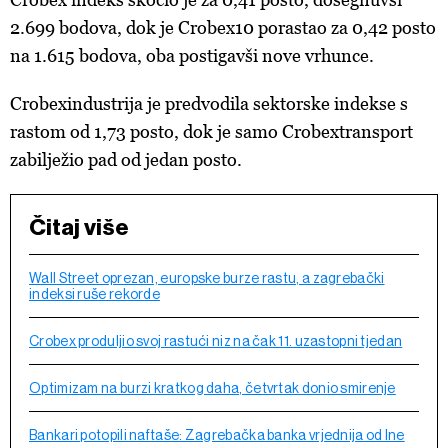
2.699 bodova, dok je Crobex10 porastao za 0,42 posto
na 1.615 bodova, oba postigavši nove vrhunce.
Crobexindustrija je predvodila sektorske indekse s
rastom od 1,73 posto, dok je samo Crobextransport
zabilježio pad od jedan posto.
Čitaj više
Wall Street oprezan, europske burze rastu, a zagrebački
indeksi ruše rekorde
Crobex produljio svoj rastući niz na čak 11. uzastopni tjedan
Optimizam na burzi kratkog daha, četvrtak donio smirenje
Bankari potopili naftaše: Zagrebačka banka vrjednija od Ine