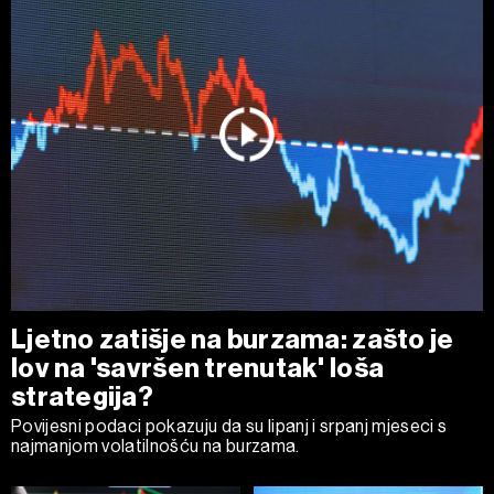
na „Prikaži detalje“. Privolu možete u bilo kojem trenutku
povući bez negativnih posljedica.
Ljetno zatišje na burzama: zašto je
lov na 'savršen trenutak' loša
strategija?
Povijesni podaci pokazuju da su lipanj i srpanj mjeseci s
najmanjom volatilnošću na burzama.