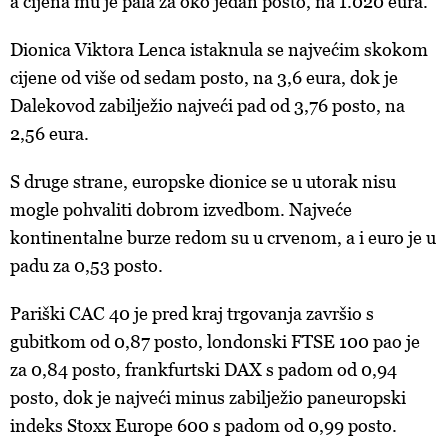
a cijena mu je pala za oko jedan posto, na 1.020 eura.
Dionica Viktora Lenca istaknula se najvećim skokom
cijene od više od sedam posto, na 3,6 eura, dok je
Dalekovod zabilježio najveći pad od 3,76 posto, na
2,56 eura.
S druge strane, europske dionice se u utorak nisu
mogle pohvaliti dobrom izvedbom. Najveće
kontinentalne burze redom su u crvenom, a i euro je u
padu za 0,53 posto.
Pariški CAC 40 je pred kraj trgovanja završio s
gubitkom od 0,87 posto, londonski FTSE 100 pao je
za 0,84 posto, frankfurtski DAX s padom od 0,94
posto, dok je najveći minus zabilježio paneuropski
indeks Stoxx Europe 600 s padom od 0,99 posto.