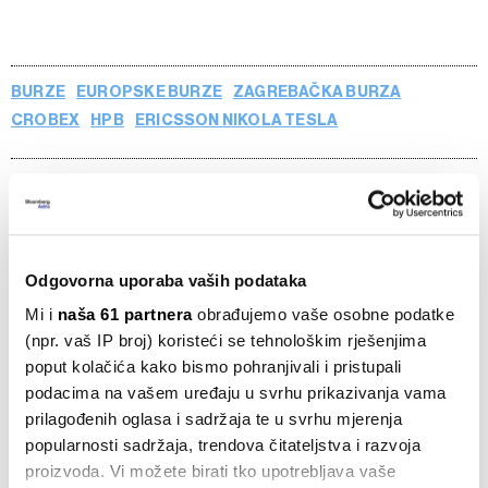
BURZE
EUROPSKE BURZE
ZAGREBAČKA BURZA
CROBEX
HPB
ERICSSON NIKOLA TESLA
Od burzi do sirovina, geopolitika
ponovno usmjerava tržišta
Odgovorna uporaba vaših podataka
07.03.2026
Mi i
naša 61 partnera
obrađujemo vaše osobne podatke
(npr. vaš IP broj) koristeći se tehnološkim rješenjima
poput kolačića kako bismo pohranjivali i pristupali
ETF utakmica Hrvata i Slovenaca na
podacima na vašem uređaju u svrhu prikazivanja vama
Ljubljanskoj burzi: tko pobjeđuje s
košaricom slovenskih dionica
prilagođenih oglasa i sadržaja te u svrhu mjerenja
06.08.2026
popularnosti sadržaja, trendova čitateljstva i razvoja
proizvoda. Vi možete birati tko upotrebljava vaše