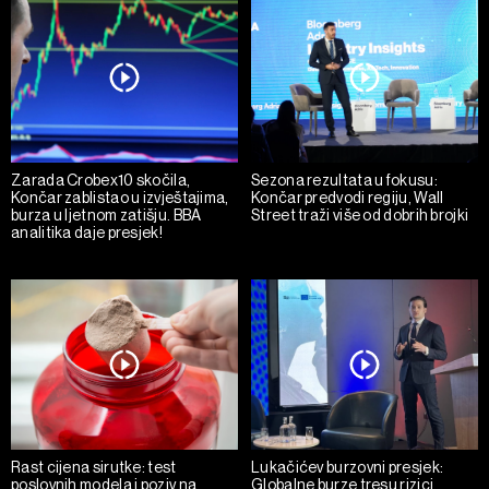
Zarada Crobex10 skočila,
Sezona rezultata u fokusu:
Končar zablistao u izvještajima,
Končar predvodi regiju, Wall
burza u ljetnom zatišju. BBA
Street traži više od dobrih brojki
analitika daje presjek!
Rast cijena sirutke: test
Lukačićev burzovni presjek:
poslovnih modela i poziv na
Globalne burze tresu rizici,