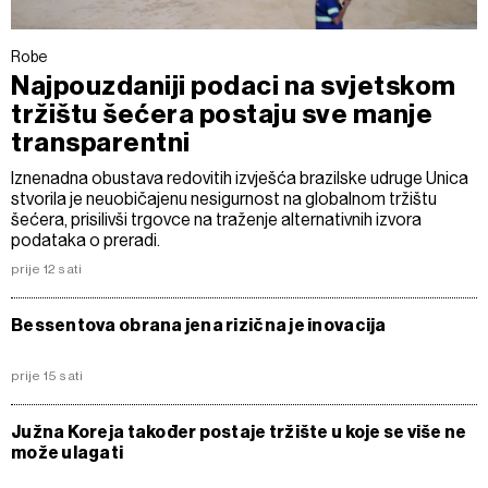
Robe
Najpouzdaniji podaci na svjetskom
tržištu šećera postaju sve manje
transparentni
Iznenadna obustava redovitih izvješća brazilske udruge Unica
stvorila je neuobičajenu nesigurnost na globalnom tržištu
šećera, prisilivši trgovce na traženje alternativnih izvora
podataka o preradi.
prije 12 sati
Bessentova obrana jena rizična je inovacija
prije 15 sati
Južna Koreja također postaje tržište u koje se više ne
može ulagati