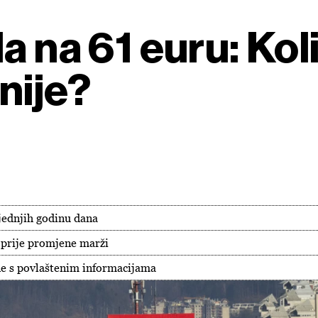
a na 61 euru: Koli
nije?
ljednjih godinu dana
 prije promjene marži
ne s povlaštenim informacijama