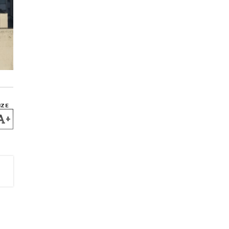
IZE
+