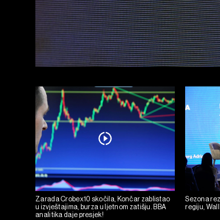
Zarada Crobex10 skočila, Končar zablistao
Sezona rez
u izvještajima, burza u ljetnom zatišju. BBA
regiju, Wall
analitika daje presjek!