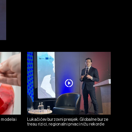
h modela i
Lukačićev burzovni presjek: Globalne burze
tresu rizici, regionalni prvaci nižu rekorde