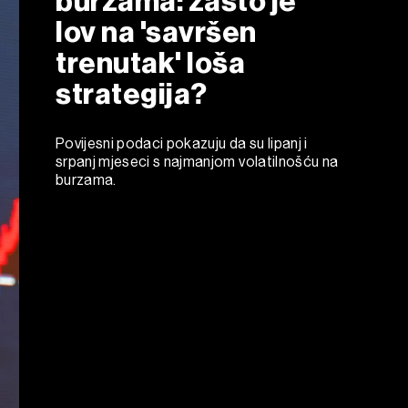
burzama: zašto je
lov na 'savršen
trenutak' loša
strategija?
Povijesni podaci pokazuju da su lipanj i
srpanj mjeseci s najmanjom volatilnošću na
burzama.