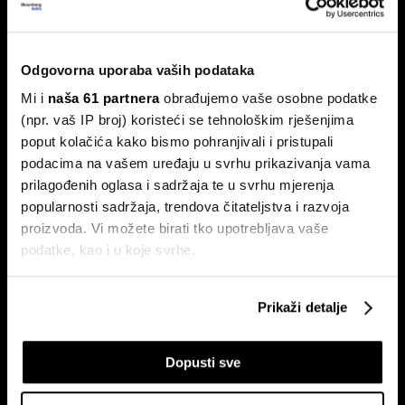
Burze usporile, ali Adris i Telekom
Slovenije ne izlaze iz fokusa
Odgovorna uporaba vaših podataka
Na Zagrebačkoj burzi smirivanje prometa u odnosu na
protekli mjesec.
Mi i
naša 61 partnera
obrađujemo vaše osobne podatke
(npr. vaš IP broj) koristeći se tehnološkim rješenjima
poput kolačića kako bismo pohranjivali i pristupali
podacima na vašem uređaju u svrhu prikazivanja vama
prilagođenih oglasa i sadržaja te u svrhu mjerenja
popularnosti sadržaja, trendova čitateljstva i razvoja
proizvoda. Vi možete birati tko upotrebljava vaše
podatke, kao i u koje svrhe.
Ljetno zatišje na burzama: zašto
Zarada Crobex10 skočila,
Ako nam dopustite, također bismo htjeli:
je lov na 'savršen trenutak' loša
Končar zablistao u izvještajima,
Prikaži detalje
strategija?
burza u ljetnom zatišju. BBA
Prikupljati podatke o vašoj geografskoj lokaciji,
analitika daje presjek!
koji mogu biti precizni do radijusa od nekoliko metara
Dopusti sve
Prepoznati vaš uređaj tako što ćemo aktivno
skenirati njegove određene karakteristike ("uzimanje