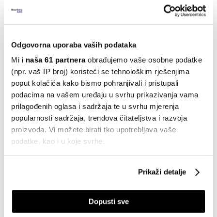
zaduživati, ali će BDP rasti 2,5 posto
06.10.2023
Financije
Odgovorna uporaba vaših podataka
Hrvatska može postati financijsko
središte, i to posebno za inovacije
Mi i
naša 61 partnera
obrađujemo vaše osobne podatke
06.06.2023
(npr. vaš IP broj) koristeći se tehnološkim rješenjima
poput kolačića kako bismo pohranjivali i pristupali
Hrvatska
podacima na vašem uređaju u svrhu prikazivanja vama
Erste banka: Građani ne trebaju
prilagođenih oglasa i sadržaja te u svrhu mjerenja
strahovati od prevelikog rasta kamata
popularnosti sadržaja, trendova čitateljstva i razvoja
19.12.2022
proizvoda. Vi možete birati tko upotrebljava vaše
podatke, kao i u koje svrhe.
Hrvatska
Fitch Ratings potvrdio postojeći
kreditni rejting Erste banke "A-"
Ako nam dopustite, također bismo htjeli:
Prikaži detalje
30.11.2022
Prikupljati podatke o vašoj geografskoj lokaciji,
koji mogu biti precizni do radijusa od nekoliko metara
Kompanije
Dopusti sve
Prepoznati vaš uređaj tako što ćemo aktivno
Dobit Erste banke u prvih šest mjeseci
skenirati njegove određene karakteristike ("uzimanje
skočila 46 posto, na 745 milijuna kuna