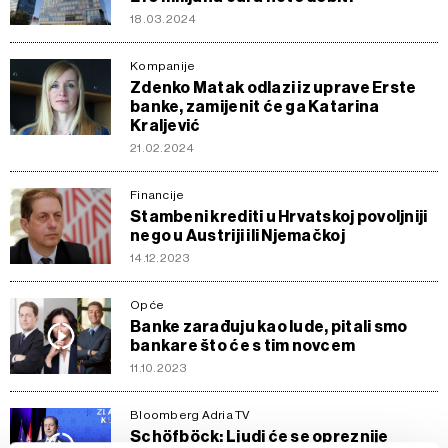
18.03.2024
Kompanije
Zdenko Matak odlazi iz uprave Erste
banke, zamijenit će ga Katarina
Kraljević
21.02.2024
Financije
Stambeni krediti u Hrvatskoj povoljniji
nego u Austriji ili Njemačkoj
14.12.2023
Opće
Banke zarađuju kao lude, pitali smo
bankare što će s tim novcem
11.10.2023
Bloomberg Adria TV
Schöfböck: Ljudi će se opreznĳe