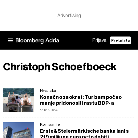
Prijava
Pretplata
Christoph Schoefboeck
Hrvatska
Konačno zaokret: Turizam počeo
manje pridonositi rastu BDP-a
17.12.2024
Kompanije
Erste&Steiermärkische banka lani s
219 milijuna eura neto dobiti