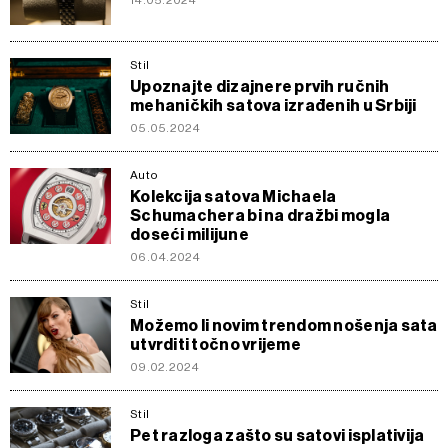
14.05.2024
Stil
Upoznajte dizajnere prvih ručnih
mehaničkih satova izrađenih u Srbiji
05.05.2024
Auto
Kolekcĳa satova Michaela
Schumachera bi na dražbi mogla
doseći milĳune
06.04.2024
Stil
Možemo li novim trendom nošenja sata
utvrditi točno vrijeme
09.02.2024
Stil
Pet razloga zašto su satovi isplativija