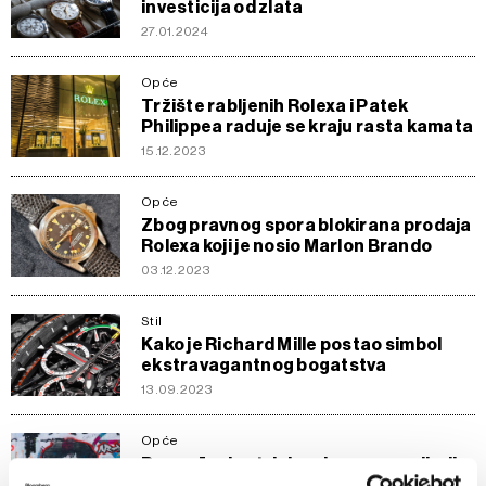
investicija od zlata
27.01.2024
Opće
Tržište rabljenih Rolexa i Patek
Philippea raduje se kraju rasta kamata
15.12.2023
Opće
Zbog pravnog spora blokirana prodaja
Rolexa koji je nosio Marlon Brando
03.12.2023
Stil
Kako je Richard Mille postao simbol
ekstravagantnog bogatstva
13.09.2023
Opće
Pronađeni sat Johna Lennona vrijedi
milijune dolara