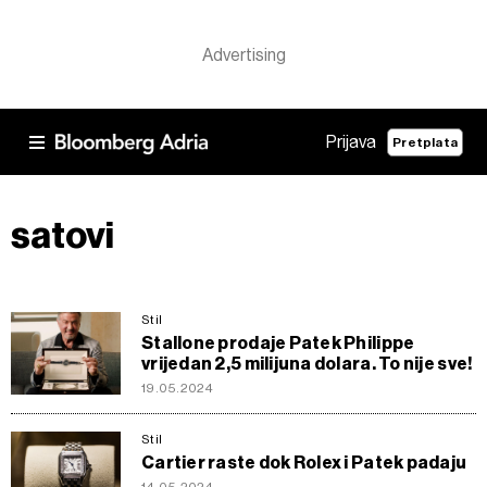
Prijava
Pretplata
satovi
Stil
Stallone prodaje Patek Philippe
vrijedan 2,5 milijuna dolara. To nije sve!
19.05.2024
Stil
Cartier raste dok Rolex i Patek padaju