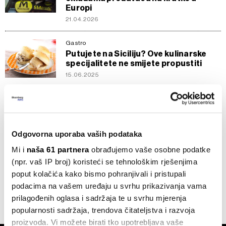
Europi
21.04.2026
Gastro
Putujete na Siciliju? Ove kulinarske
specijalitete ne smijete propustiti
15.06.2025
Robe
Nestašica kakaa diže cijenu čokolade,
kava fluktuira
25.08.2023
Odgovorna uporaba vaših podataka
Mi i
naša 61 partnera
obrađujemo vaše osobne podatke
Gastro
(npr. vaš IP broj) koristeći se tehnološkim rješenjima
Pet mjesta gdje ćete pojesti najbolje
baklave u Sarajevu
poput kolačića kako bismo pohranjivali i pristupali
podacima na vašem uređaju u svrhu prikazivanja vama
19.08.2023
prilagođenih oglasa i sadržaja te u svrhu mjerenja
popularnosti sadržaja, trendova čitateljstva i razvoja
proizvoda. Vi možete birati tko upotrebljava vaše