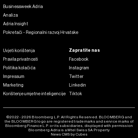
na „Prikaži detalje“. Privolu možete u bilo kojem trenutku
Businessweek Adria
povući bez negativnih posljedica.
Analiza
Adria Insight
Pokretači - Regionalni razvoj Hrvatske
Zapratite nas
Uvjeti korištenja
Pravila privatnosti
Facebook
Politika kolačića
Instagram
Impressum
Twitter
Marketing
Linkedin
Korištenje umjetne inteligencije
Tiktok
©2022 - 2026 Bloomberg L.P. All Rights Reserved. BLOOMBERG and
the BLOOMBERG logo are registered trademarks and service marks of
Bloomberg Finance L.P. or its subsidiaries, displayed with permission
Bloomberg Adria is a Mtel Swiss SA Property
News CMS by Cubes