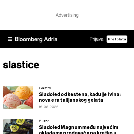
Prijava
Pretplata
slastice
Gastro
Sladoled od kestena, kadulje i vina:
nova era talijanskog gelata
16.05.2026
Burze
Sladoled Magnum među najvećim
okladama prodavača na kratko u