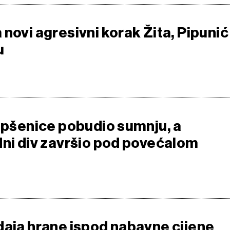
novi agresivni korak Žita, Pipunić
u
p pšenice pobudio sumnju, a
dni div završio pod povećalom
daja hrane ispod nabavne cijene