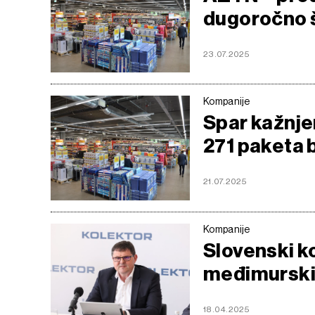
dugoročno št
23.07.2025
Kompanije
Spar kažnje
271 paketa b
21.07.2025
Kompanije
Slovenski k
međimurski
18.04.2025