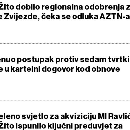
Žito dobilo regionalna odobrenja 
 Zvijezde, čeka se odluka AZTN-
uo postupak protiv sedam tvrtki
 u kartelni dogovor kod obnove
eno svjetlo za akviziciju MI Ravli
ito ispunilo ključni preduvjet za