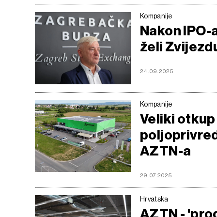
Kompanije
Nakon IPO-a 
želi Zvijezd
24.09.2025
Kompanije
Veliki otku
poljoprivre
AZTN-a
29.07.2025
Hrvatska
AZTN - 'pro