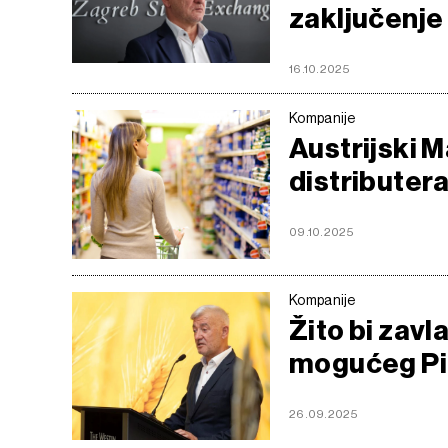
zaključenje
16.10.2025
Kompanije
Austrijski 
distributer
09.10.2025
Kompanije
Žito bi zav
mogućeg Pi
26.09.2025