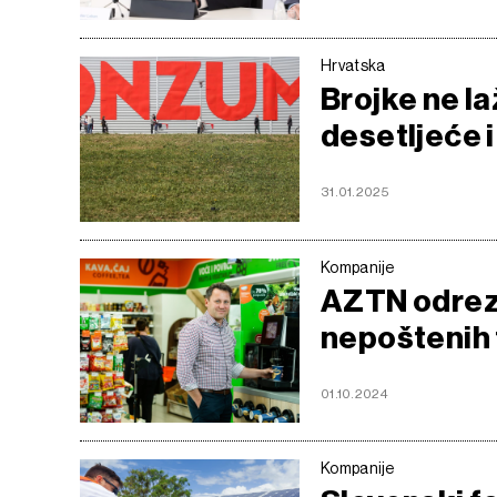
Hrvatska
Brojke ne l
desetljeće i
31.01.2025
Kompanije
AZTN odrez
nepoštenih 
01.10.2024
Kompanije