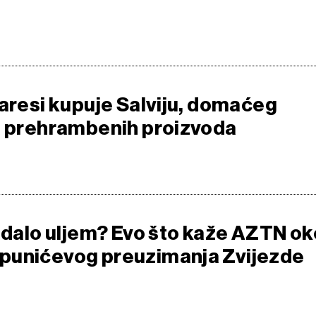
Maresi kupuje Salviju, domaćeg
a prehrambenih proizvoda
ladalo uljem? Evo što kaže AZTN ok
punićevog preuzimanja Zvijezde