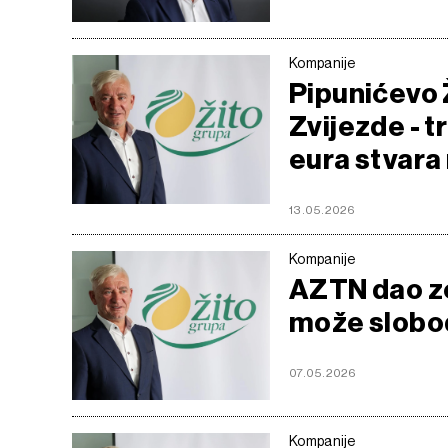
Kompanije
Pipunićevo 
Zvijezde - t
eura stvara
13.05.2026
Kompanije
AZTN dao ze
može slobod
07.05.2026
Kompanije