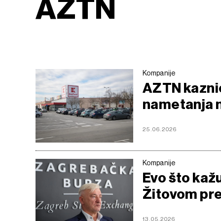
AZTN
Kompanije
AZTN kazni
nametanja n
25.06.2026
Kompanije
Evo što kažu
Žitovom pre
13.05.2026