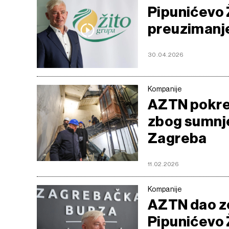
Pipunićevo 
preuzimanje
30.04.2026
Kompanije
AZTN pokren
zbog sumnje
Zagreba
11.02.2026
Kompanije
AZTN dao zel
Pipunićevo Ž