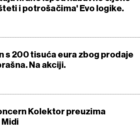
eti i potrošačima' Evo logike.
n s 200 tisuća eura zbog prodaje
rašna. Na akciji.
oncern Kolektor preuzima
 Midi