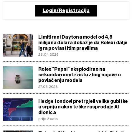
Login/Registracija
Limitirani Daytona model od 4,8
milijuna dolara dokaz je da Rolex i dalje
igra po vlastitim pravilima
25.04.2026
Rolex "Pepsi" eksplodirao na
sekundarnom tržištu zbog najave o
povlačenju modela
27.03.2026
Hedge fondovi pretrpjeli velike gubitke
u srpnju nakon teške rasprodaje AI
dionica
prije 3 sata