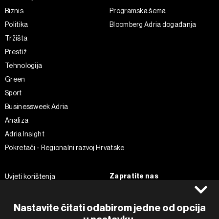
Biznis
Programska šema
Politika
Bloomberg Adria događanja
Tržišta
Prestiž
Tehnologija
Green
Sport
Businessweek Adria
Analiza
Adria Insight
Pokretači - Regionalni razvoj Hrvatske
Zapratite nas
Uvjeti korištenja
Pravila privatnosti
Facebook
Politika kolačića
Instagram
Nastavite čitati odabirom jedne od opcija
Impressum
Twitter