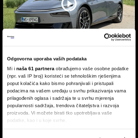
Odgovorna uporaba vaših podataka
Xpeng P7+: Kinez koji priča kao
navijen i računa kao Turing
Mi i
naša 61 partnera
obrađujemo vaše osobne podatke
(npr. vaš IP broj) koristeći se tehnološkim rješenjima
Luksuzni fastback s vlastitim čipom koji po
performansama nadmašuje usporedive Nvidijine proizvode.
poput kolačića kako bismo pohranjivali i pristupali
podacima na vašem uređaju u svrhu prikazivanja vama
prilagođenih oglasa i sadržaja te u svrhu mjerenja
popularnosti sadržaja, trendova čitateljstva i razvoja
proizvoda. Vi možete birati tko upotrebljava vaše
podatke, kao i u koje svrhe.
Ako nam dopustite, također bismo htjeli: