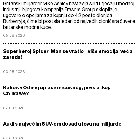
Britanski milijarder Mike Ashley nastavlja širiti utjecaj u modnoj
industriji. Njegova kompanija Frasers Group sklopila je
ugovore o opcijama za kupnju do 4,2 posto dionica
Burberryja, čime bi postala jedan od najvećih dioničara čuvene
britanske modne kuće.
05.08.2026
Superheroj Spider-Man se vratio – više emocija, veća
zarada!
03.08.2026
Kako se Odisej uplašio sićušnog, preslatkog
Chiikawe?
02.08.2026
Audi s najvećim SUV-om dosad u lovu na milijarde
02.08.2026