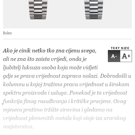
Rolex
TEXT SIZE
Ako je cinik netko tko zna cijenu svega,
-
+
ali ne zna što zaista vrijedi, onda je
ljubitelj luksuza osoba koja može vidjeti
gdje se prava vrijednost zapravo nalazi. Dobrodošli u
kolumnu u kojoj tražimo pravu vrijednost u širokom
spektru proizvoda i usluga. Ponekad je ta vrijednost
funkcija finog rasuđivanja i kritičke procjene. Ovog
mjeseca pratimo tržište sirovina i gledamo na
vrijednost plemenitih metala koji stoje iza urarskog
majstorstva.