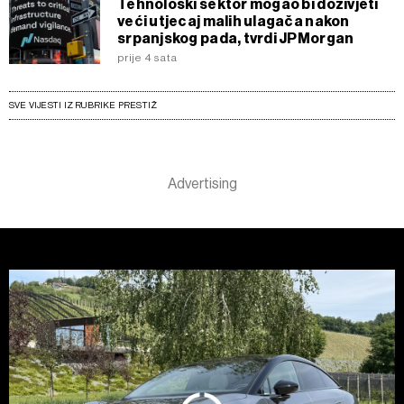
Tehnološki sektor mogao bi doživjeti
veći utjecaj malih ulagača nakon
srpanjskog pada, tvrdi JPMorgan
prije 4 sata
SVE VIJESTI IZ RUBRIKE PRESTIŽ