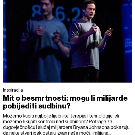
Inspiracija
Mit o besmrtnosti: mogu li milijarde
pobijediti sudbinu?
Možemo kupiti najbolje liječnike, terapije i tehnologije, ali
možemo li kupiti kontrolu nad sudbinom? Potraga za
dugovječnošću i slučaj milijardera Bryana Johnsona pokazuju
da neke stvari ipak ostaju izvan naše moći. I milijuna...