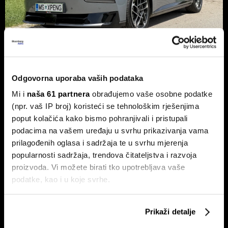
Xpeng P7+: Kinez koji priča kao
Odgovorna uporaba vaših podataka
navijen i računa kao Turing
Mi i
naša 61 partnera
obrađujemo vaše osobne podatke
Luksuzni fastback s vlastitim čipom koji po
(npr. vaš IP broj) koristeći se tehnološkim rješenjima
performansama nadmašuje usporedive Nvidijine proizvode.
poput kolačića kako bismo pohranjivali i pristupali
podacima na vašem uređaju u svrhu prikazivanja vama
prilagođenih oglasa i sadržaja te u svrhu mjerenja
popularnosti sadržaja, trendova čitateljstva i razvoja
proizvoda. Vi možete birati tko upotrebljava vaše
podatke, kao i u koje svrhe.
Ako nam dopustite, također bismo htjeli:
Prikaži detalje
Dr. Stefan Jerotić: 'Težak nije
Prikupljati podatke o vašoj geografskoj lokaciji,
Slučaj Fekkai - ni luksuzni biznisi
čovjek, nego odnos postane
nisu pošteđeni otkrića iz