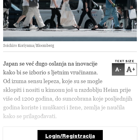
Soichiro Koriyama/Bloomberg
TEXT SIZE
Japan se već dugo oslanja na inovacije
-
+
kako bi se izborio s ljetnim vrućinama.
Od izuma sensu lepeza, koje su se mogle
sklopiti i nositi u kimonu još u razdoblju Heian prije
više od 1200 godina, do suncobrana koje posljednjih
godina koriste i muškarci i žene, zemlja je naučila
kako se prilagođavati.
Login/Registracija