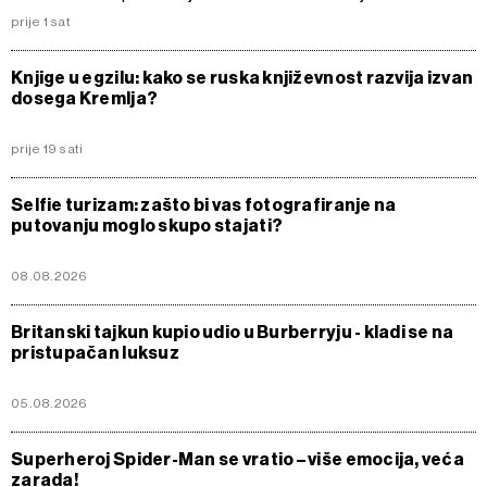
prije 1 sat
Knjige u egzilu: kako se ruska književnost razvija izvan
dosega Kremlja?
prije 19 sati
Selfie turizam: zašto bi vas fotografiranje na
putovanju moglo skupo stajati?
08.08.2026
Britanski tajkun kupio udio u Burberryju - kladi se na
pristupačan luksuz
05.08.2026
Superheroj Spider-Man se vratio – više emocija, veća
zarada!