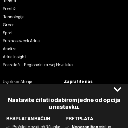
Tržišta
Prestiž
Tehnologija
Green
Sport
Businessweek Adria
Analiza
Adria Insight
Pokretači - Regionalni razvoj Hrvatske
Zapratite nas
Uvjeti korištenja
Pravila privatnosti
Facebook
Politika kolačića
Instagram
Nastavite čitati odabirom jedne od opcija
Impressum
u nastavku.
Twitter
Marketing
Linkedin
BESPLATAN RAČUN
PRETPLATA
Korištenje umjetne inteligencije
Tiktok
Pročitajte ovaj i još 3 članka
Neograničen
pristup