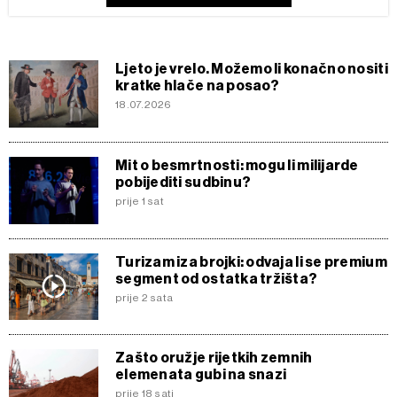
Ljeto je vrelo. Možemo li konačno nositi
kratke hlače na posao?
18.07.2026
Mit o besmrtnosti: mogu li milijarde
pobijediti sudbinu?
prije 1 sat
Turizam iza brojki: odvaja li se premium
segment od ostatka tržišta?
prije 2 sata
Zašto oružje rijetkih zemnih
elemenata gubi na snazi
prije 18 sati