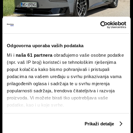
Xpeng P7+: Kinez koji priča kao
Odgovorna uporaba vaših podataka
navijen i računa kao Turing
Mi i
naša 61 partnera
obrađujemo vaše osobne podatke
Luksuzni fastback s vlastitim čipom koji po
(npr. vaš IP broj) koristeći se tehnološkim rješenjima
performansama nadmašuje usporedive Nvidijine proizvode.
poput kolačića kako bismo pohranjivali i pristupali
podacima na vašem uređaju u svrhu prikazivanja vama
prilagođenih oglasa i sadržaja te u svrhu mjerenja
popularnosti sadržaja, trendova čitateljstva i razvoja
proizvoda. Vi možete birati tko upotrebljava vaše
podatke, kao i u koje svrhe.
Ako nam dopustite, također bismo htjeli:
Prikaži detalje
Dr. Stefan Jerotić: 'Težak nije
Prikupljati podatke o vašoj geografskoj lokaciji,
Slučaj Fekkai - ni luksuzni biznisi
čovjek, nego odnos postane
nisu pošteđeni otkrića iz