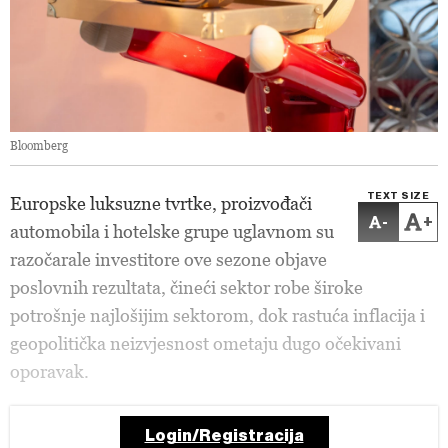
Bloomberg
TEXT SIZE
Europske luksuzne tvrtke, proizvođači
-
+
automobila i hotelske grupe uglavnom su
razočarale investitore ove sezone objave
poslovnih rezultata, čineći sektor robe široke
potrošnje najlošijim sektorom, dok rastuća inflacija i
geopolitička neizvjesnost ometaju dugo očekivani
oporavak.
Login/Registracija