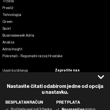
Tržišta
Prestiž
Tehnologija
Green
Sport
Businessweek Adria
Analiza
Adria Insight
Pokretači - Regionalni razvoj Hrvatske
Zapratite nas
Uvjeti korištenja
Pravila privatnosti
Facebook
Politika kolačića
Instagram
Nastavite čitati odabirom jedne od opcija
Impressum
Twitter
u nastavku.
Marketing
Linkedin
BESPLATAN RAČUN
PRETPLATA
Korištenje umjetne inteligencije
Tiktok
Pročitajte ovaj i još 3 članka
Neograničen
pristup