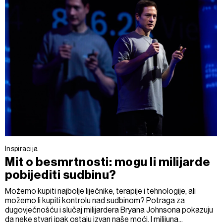
Inspiracija
Mit o besmrtnosti: mogu li milijarde
pobijediti sudbinu?
Možemo kupiti najbolje liječnike, terapije i tehnologije, ali
možemo li kupiti kontrolu nad sudbinom? Potraga za
dugovječnošću i slučaj milijardera Bryana Johnsona pokazuju
da neke stvari ipak ostaju izvan naše moći. I milijuna...