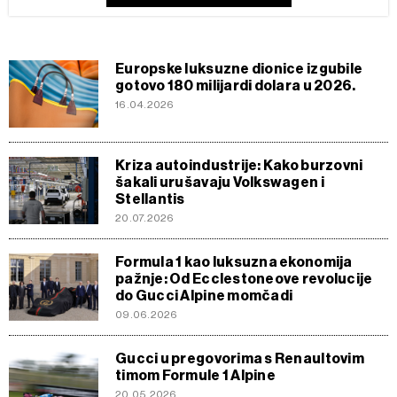
Europske luksuzne dionice izgubile
gotovo 180 milijardi dolara u 2026.
16.04.2026
Kriza autoindustrije: Kako burzovni
šakali urušavaju Volkswagen i
Stellantis
20.07.2026
Formula 1 kao luksuzna ekonomija
pažnje: Od Ecclestoneove revolucije
do Gucci Alpine momčadi
09.06.2026
Gucci u pregovorima s Renaultovim
timom Formule 1 Alpine
20.05.2026