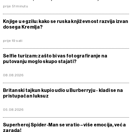
prije 51 minutu
Knjige u egzilu: kako se ruska književnost razvija izvan
dosega Kremlja?
prije 19 sati
Selfie turizam: zašto bi vas fotografiranje na
putovanju moglo skupo stajati?
08.08.2026
Britanski tajkun kupio udio u Burberryju - kladi se na
pristupačan luksuz
05.08.2026
Superheroj Spider-Man se vratio – više emocija, veća
zarada!