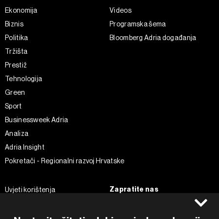
Ekonomija
Videos
Biznis
Programska šema
Politika
Bloomberg Adria događanja
Tržišta
Prestiž
Tehnologija
Green
Sport
Businessweek Adria
Analiza
Adria Insight
Pokretači - Regionalni razvoj Hrvatske
Zapratite nas
Uvjeti korištenja
Pravila privatnosti
Facebook
Politika kolačića
Instagram