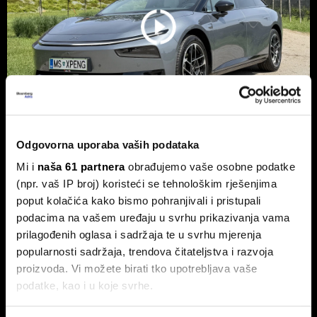
Odgovorna uporaba vaših podataka
Xpeng P7+: Kinez koji priča kao
Mi i
naša 61 partnera
obrađujemo vaše osobne podatke
navijen i računa kao Turing
(npr. vaš IP broj) koristeći se tehnološkim rješenjima
Luksuzni fastback s vlastitim čipom koji po
poput kolačića kako bismo pohranjivali i pristupali
performansama nadmašuje usporedive Nvidijine proizvode.
podacima na vašem uređaju u svrhu prikazivanja vama
prilagođenih oglasa i sadržaja te u svrhu mjerenja
popularnosti sadržaja, trendova čitateljstva i razvoja
proizvoda. Vi možete birati tko upotrebljava vaše
podatke, kao i u koje svrhe.