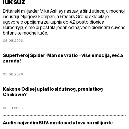
luksuz
Britanski milijarder Mike Ashley nastavlja širiti utjecaj u modnoj
industriji. Njegova kompanija Frasers Group sklopila je
ugovore o opcijama za kupnju do 4,2 posto dionica
Burberryja, čime bi postala jedan od najvećih dioničara čuvene
britanske modne kuće.
05.08.2026
Superheroj Spider-Man se vratio – više emocija, veća
zarada!
03.08.2026
Kako se Odisej uplašio sićušnog, preslatkog
Chiikawe?
02.08.2026
Audi s najvećim SUV-om dosad u lovu na milijarde