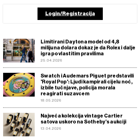
Login/Registracija
Limitirani Daytona model od 4,8
milijuna dolara dokaz je da Rolex i dalje
igra po vlastitim pravilima
25.04.2026
Swatch i Audemars Piguet predstavili
'Royal Pop': Ljudi kampirali cijelu noć,
izbile tučnjave, policija morala
reagirati suzavcem
18.05.2026
Najveća kolekcija vintage Cartier
satova uskoro na Sotheby’s aukciji
13.04.2026