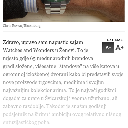
Chris Rovzar/Bloomberg
TEXT SIZE
Zdravo, upravo sam napustio sajam
-
+
Watches and Wonders u Ženevi. To je
mjesto gdje 65 međunarodnih brendova
gradi složene, višesatne "štandove" na više katova u
ogromnoj izložbenoj dvorani kako bi predstavili svoje
nove proizvode trgovcima, medijima i svojim
najvažnijim kolekcionarima. To je najveći godišnji
događaj za urare u Švicarskoj i veoma užurbano, ali
zabavno razdoblje. Također je snažan godišnji
podsjetnik na širinu i ambiciju ovog relativno nišnog
entuzijastičkog polja.