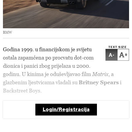
BMW
TEXT SIZE
Godina 1999. u financijskom je svijetu
-
+
ostala zapamćena po procvatu dot-com
dionica i panici zbog prijelaza u 2000.
godinu. U kinima je oduševljavao film
Matrix
, a
glazbenim ljestvicama vladali su
Britney Spears
i
Backstreet Boys.
Login/Registracija