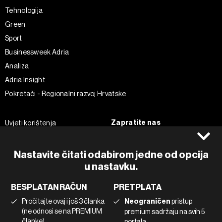
Tehnologija
Green
Sport
Businessweek Adria
Analiza
Adria Insight
Pokretači - Regionalni razvoj Hrvatske
Zapratite nas
Uvjeti korištenja
Pravila privatnosti
Facebook
Politika kolačića
Instagram
Nastavite čitati odabirom jedne od opcija
u nastavku.
Impressum
Twitter
Marketing
Linkedin
BESPLATAN RAČUN
PRETPLATA
Korištenje umjetne inteligencije
Tiktok
Pročitajte ovaj i još 3 članka
Neograničen
pristup
(ne odnosi se na PREMIUM
premium sadržaju na svih 5
članke)
portala