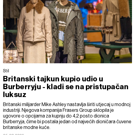
Stil
Britanski tajkun kupio udio u
Burberryju - kladi se na pristupačan
luksuz
Britanski milijarder Mike Ashley nastavlja širiti utjecaj u modnoj
industriji. Njegova kompanija Frasers Group sklopila je
ugovore o opcijama za kupnju do 4,2 posto dionica
Burberryja, čime bi postala jedan od najvećih dioničara čuvene
britanske modne kuće.