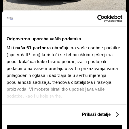
Xpeng P7+: Kinez koji priča kao
navijen i računa kao Turing
Odgovorna uporaba vaših podataka
Luksuzni fastback s vlastitim čipom koji po
performansama nadmašuje usporedive Nvidijine proizvode.
Mi i
naša 61 partnera
obrađujemo vaše osobne podatke
(npr. vaš IP broj) koristeći se tehnološkim rješenjima
poput kolačića kako bismo pohranjivali i pristupali
podacima na vašem uređaju u svrhu prikazivanja vama
prilagođenih oglasa i sadržaja te u svrhu mjerenja
popularnosti sadržaja, trendova čitateljstva i razvoja
proizvoda. Vi možete birati tko upotrebljava vaše
podatke, kao i u koje svrhe.
Dr. Stefan Jerotić: 'Težak nije
Slučaj Fekkai - ni luksuzni biznisi
čovjek, nego odnos postane
nisu pošteđeni otkrića iz
Ako nam dopustite, također bismo htjeli:
težak'
Epsteinovih dokumenata
Prikaži detalje
Prikupljati podatke o vašoj geografskoj lokaciji,
koji mogu biti precizni do radijusa od nekoliko metara