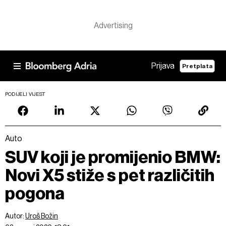
Prijava
Pretplata
PODIJELI VIJEST
Auto
SUV koji je promijenio BMW:
Novi X5 stiže s pet različitih
pogona
Autor:
Uroš Božin