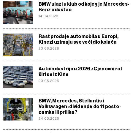
BMW ulazi u klub od kojeg je Mercedes-
Benz odustao
14.04.2026
Rast prodaje automobila u Europi,
Kinezi uzimaju sve veći dio kolača
23.06.2026
Autoindustrija u 2026.: Cjenovni rat
širi se iz Kine
20.05.2026
BMW, Mercedes, Stellantis i
Volkswagen: dividende do 11 posto -
zamka ili prilika?
24.03.2026