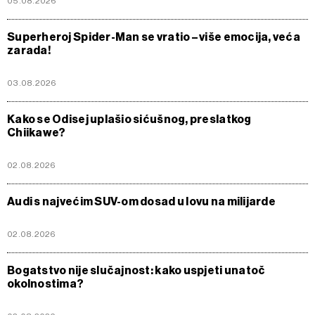
05.08.2026
Superheroj Spider-Man se vratio – više emocija, veća
zarada!
03.08.2026
Kako se Odisej uplašio sićušnog, preslatkog
Chiikawe?
02.08.2026
Audi s najvećim SUV-om dosad u lovu na milijarde
02.08.2026
Bogatstvo nije slučajnost: kako uspjeti unatoč
okolnostima?