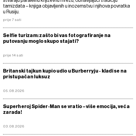
stvaraju paralelnu književnu mrežu, obnavljajući tradiciju
tamizdata – knjiga objavljenih u inozemstvu i njihova povratka
u Rusiju.
prije 7 sati
Selfie turizam: zašto bi vas fotografiranje na
putovanju moglo skupo stajati?
prije 14 sati
Britanski tajkun kupio udio u Burberryju - kladi se na
pristupačan luksuz
05.08.2026
Superheroj Spider-Man se vratio – više emocija, veća
zarada!
03.08.2026