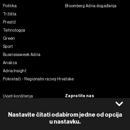
Politika
Bloomberg Adria događanja
Tržišta
Prestiž
Tehnologija
Green
Sport
Businessweek Adria
Analiza
Adria Insight
Pokretači - Regionalni razvoj Hrvatske
Zapratite nas
Uvjeti korištenja
Pravila privatnosti
Facebook
Politika kolačića
Instagram
Nastavite čitati odabirom jedne od opcija
u nastavku.
Impressum
Twitter
Marketing
Linkedin