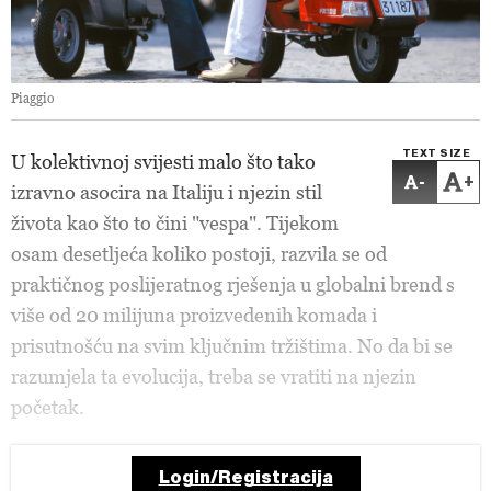
Piaggio
TEXT SIZE
U kolektivnoj svijesti malo što tako
-
+
izravno asocira na Italiju i njezin stil
života kao što to čini "vespa". Tijekom
osam desetljeća koliko postoji, razvila se od
praktičnog poslijeratnog rješenja u globalni brend s
više od 20 milijuna proizvedenih komada i
prisutnošću na svim ključnim tržištima. No da bi se
razumjela ta evolucija, treba se vratiti na njezin
početak.
Login/Registracija