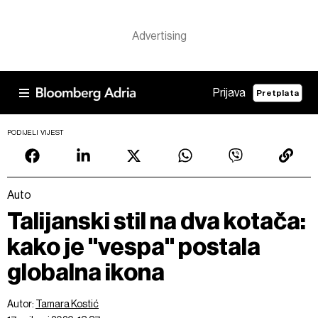
Prijava
Pretplata
PODIJELI VIJEST
Auto
Talijanski stil na dva kotača:
kako je "vespa" postala
globalna ikona
Autor:
Tamara Kostić