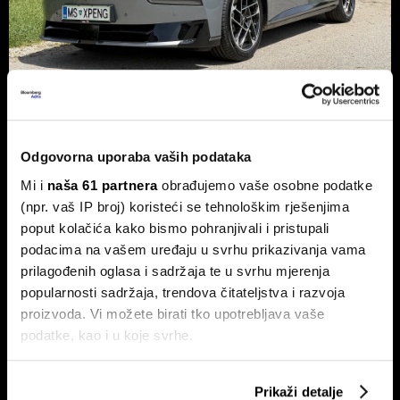
Xpeng P7+: Kinez koji priča kao
navijen i računa kao Turing
Odgovorna uporaba vaših podataka
Luksuzni fastback s vlastitim čipom koji po
Mi i
naša 61 partnera
obrađujemo vaše osobne podatke
performansama nadmašuje usporedive Nvidijine proizvode.
(npr. vaš IP broj) koristeći se tehnološkim rješenjima
poput kolačića kako bismo pohranjivali i pristupali
podacima na vašem uređaju u svrhu prikazivanja vama
prilagođenih oglasa i sadržaja te u svrhu mjerenja
popularnosti sadržaja, trendova čitateljstva i razvoja
proizvoda. Vi možete birati tko upotrebljava vaše
podatke, kao i u koje svrhe.
Ako nam dopustite, također bismo htjeli:
Dr. Stefan Jerotić: 'Težak nije
Slučaj Fekkai - ni luksuzni biznisi
Prikaži detalje
čovjek, nego odnos postane
nisu pošteđeni otkrića iz