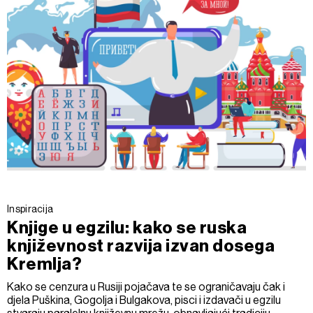
Inspiracija
Knjige u egzilu: kako se ruska
književnost razvija izvan dosega
Kremlja?
Kako se cenzura u Rusiji pojačava te se ograničavaju čak i
djela Puškina, Gogolja i Bulgakova, pisci i izdavači u egzilu