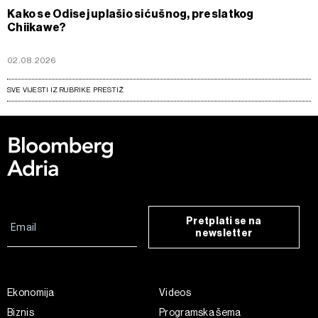
Kako se Odisej uplašio sićušnog, preslatkog
Chiikawe?
02.08.2026
SVE VIJESTI IZ RUBRIKE PRESTIŽ
Pretplati se na
newsletter
Ekonomija
Videos
Biznis
Programska šema