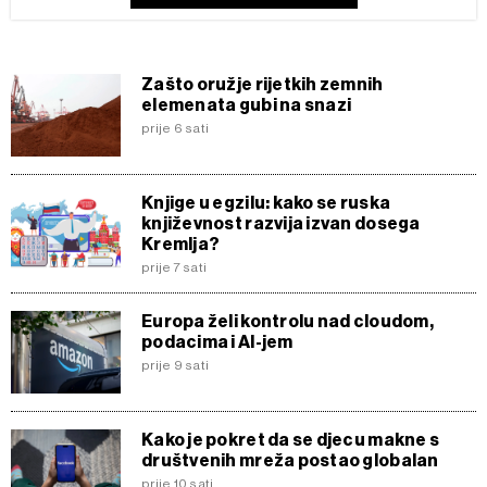
Zašto oružje rijetkih zemnih
elemenata gubi na snazi
prije 6 sati
Knjige u egzilu: kako se ruska
književnost razvija izvan dosega
Kremlja?
prije 7 sati
Europa želi kontrolu nad cloudom,
podacima i AI-jem
prije 9 sati
Kako je pokret da se djecu makne s
društvenih mreža postao globalan
prije 10 sati