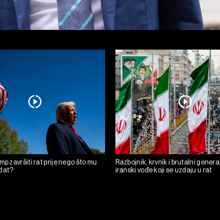
mp završiti rat prije nego što mu
Razbojnik, krvnik i brutalni general
dat?
iranski vođe koji se uzdaju u rat