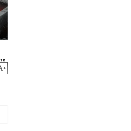
IZE
+