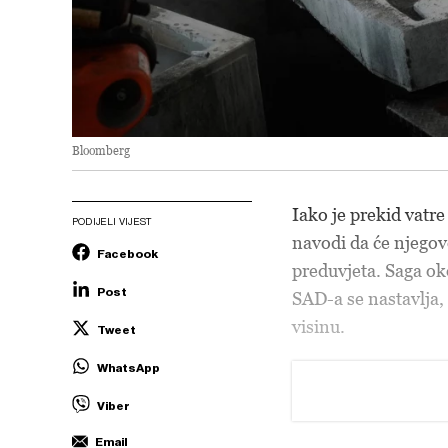
Bloomberg
Iako je prekid vat
PODIJELI VIJEST
navodi da će njegov
Facebook
preduvjeta. Saga ok
Post
SAD-a se nastavlja,
visinu.
Tweet
WhatsApp
Viber
Email