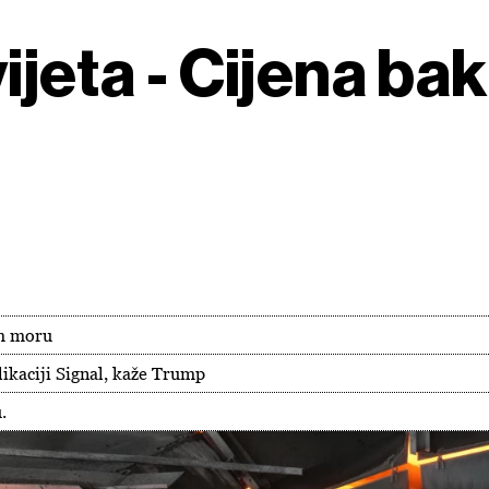
ijeta - Cijena ba
om moru
plikaciji Signal, kaže Trump
.