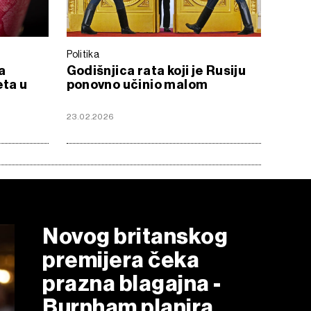
Politika
a
Godišnjica rata koji je Rusiju
eta u
ponovno učinio malom
23.02.2026
Novog britanskog
premijera čeka
prazna blagajna -
Burnham planira