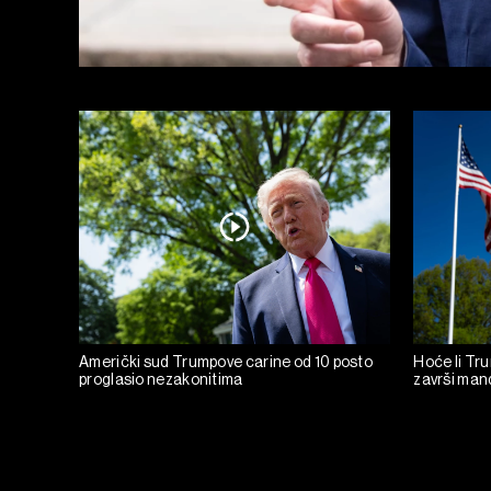
Američki sud Trumpove carine od 10 posto
Hoće li Tru
proglasio nezakonitima
završi man