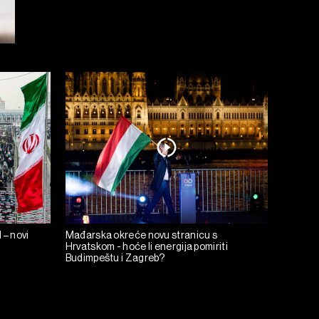
 – novi
Mađarska okreće novu stranicu s
Hrvatskom - hoće li energija pomiriti
Budimpeštu i Zagreb?