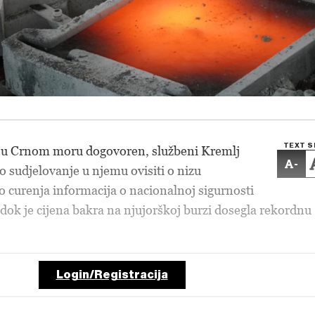
TEXT S
re u Crnom moru dogovoren, službeni Kremlj
-
o sudjelovanje u njemu ovisiti o nizu
o curenja informacija o nacionalnoj sigurnosti
 dok je cijena bakra na njujorškoj burzi dosegla rekordnu
Login/Registracija