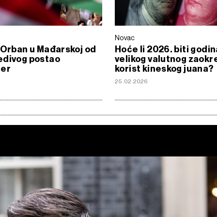
Novac
 Orban u Mađarskoj od
Hoće li 2026. biti godin
edivog postao
velikog valutnog zaokr
der
korist kineskog juana?
6
25.02.2026