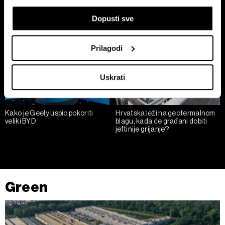
i preko 30 posto
koji mogu biti precizni do radijusa od nekoliko metara
Dopusti sve
Prepoznati vaš uređaj tako što ćemo aktivno
skenirati njegove određene karakteristike ("uzimanje
otiska prsta uređaja")
Prilagodi
U
dijelu s pojedinostima
možete saznati više o tome
kako se obrađuje vaše osobne podatke te postaviti svoje
Uskrati
preferencije. Svoju privolu možete u svakom trenutku
izmijeniti ili povući u Izjavi o kolačićima.
Kako je Geely uspio pokoriti
Hrvatska leži na geotermalnom
Zajednički voditelji obrade su HD-WIN ARENA SPORT
veliki BYD
blagu, kada će građani dobiti
d.o.o. i
Partneri
.
jeftinije grijanje?
Više o podacima koje obrađujemo kao i o
vašim pravima pročitajte u našoj
Politici privatnosti
, a o
kolačićima i drugim sličnim tehnologijama u
Politici kolačića
.
Kolačiće u bilo kojem trenutku možete ponovno ažurirati klikom
na „Prikaži detalje“. Privolu možete u bilo kojem trenutku
Green
povući bez negativnih posljedica.