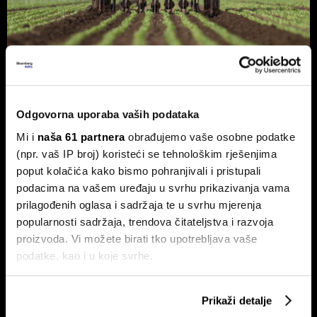
Hrvatska je utrostručila eko
površine, ali sada je naišla na novi
Odgovorna uporaba vaših podataka
problem
Mi i
naša 61 partnera
obrađujemo vaše osobne podatke
Nakon desetljeća snažnog rasta, daljnji razvoj sve više ovisi
o tržištu, a sve manje o novim hektarima.
(npr. vaš IP broj) koristeći se tehnološkim rješenjima
poput kolačića kako bismo pohranjivali i pristupali
podacima na vašem uređaju u svrhu prikazivanja vama
prilagođenih oglasa i sadržaja te u svrhu mjerenja
popularnosti sadržaja, trendova čitateljstva i razvoja
proizvoda. Vi možete birati tko upotrebljava vaše
podatke, kao i u koje svrhe.
Ako nam dopustite, također bismo htjeli:
Prikaži detalje
Kako rast klimatskih rizika
Hrvatska je kronični uvoznik
Prikupljati podatke o vašoj geografskoj lokaciji,
mijenja industriju osiguranja
energije, ljeti uvoz struje doseže