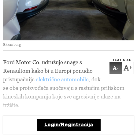
Bloomberg
TEXT SIZE
Ford Motor Co. udružuje snage s
-
+
Renaultom kako bi u Europi ponudio
pristupačnije
električne automobile
, dok
se oba proizvođača suočavaju s rastućim pritiskom
kineskih kompanija koje sve agresivnije ulaze na
tržište.
Login/Registracija