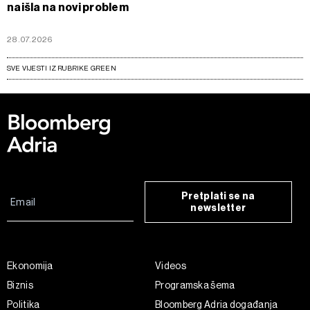
naišla na novi problem
28.07.2026
SVE VIJESTI IZ RUBRIKE GREEN
Pretplati se na
newsletter
Ekonomija
Videos
Biznis
Programska šema
Politika
Bloomberg Adria događanja