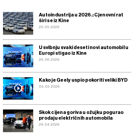
Autoindustrija u 2026.: Cjenovni rat
širi se iz Kine
20.05.2026
U svibnju svaki deseti novi automobil u
Europi stigao iz Kine
26.06.2026
Kako je Geely uspio pokoriti veliki BYD
05.05.2026
Skok cijena goriva u ožujku pogurao
prodaju električnih automobila
29.04.2026