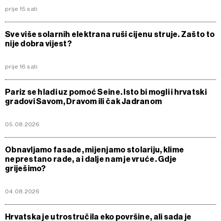
prije 15 sati
Sve više solarnih elektrana ruši cijenu struje. Zašto to
nije dobra vijest?
prije 16 sati
Pariz se hladi uz pomoć Seine. Isto bi mogli i hrvatski
gradovi Savom, Dravom ili čak Jadranom
05.08.2026
Obnavljamo fasade, mijenjamo stolariju, klime
neprestano rade, a i dalje nam je vruće. Gdje
griješimo?
04.08.2026
Hrvatska je utrostručila eko površine, ali sada je