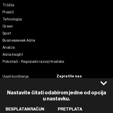
Tržišta
Prestiž
Tehnologija
Green
Sport
Businessweek Adria
Analiza
Adria Insight
Pokretači - Regionalni razvoj Hrvatske
Zapratite nas
Uvjeti korištenja
Pravila privatnosti
Facebook
Politika kolačića
Instagram
Nastavite čitati odabirom jedne od opcija
Impressum
u nastavku.
Twitter
Marketing
Linkedin
BESPLATAN RAČUN
PRETPLATA
Korištenje umjetne inteligencije
Tiktok