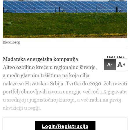
Bloomberg
TEXT SIZE
Mađarska energetska kompanija
-
+
Alteo ozbiljno kreće u regionalno širenje,
a među glavnim tržištima na koja cilja
nalaze se Hrvatska i Srbija. Tvrtka do 2030. želi razviti
portfelj obnovljivih izvora energije veći od 1,5 gigavata
u srednjoj i jugoistočnoj Europi, a već radi i na prvoj
akviziciji u regiji.
Login/Registracija