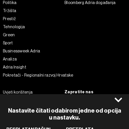
Politika
Bloomberg Adria događanja
Tržišta
Prestiž
Tehnologija
Green
Sport
Businessweek Adria
Analiza
Adria Insight
Pokretači - Regionalni razvoj Hrvatske
Zapratite nas
Uvjeti korištenja
Pravila privatnosti
Facebook
Politika kolačića
Instagram
Nastavite čitati odabirom jedne od opcija
Impressum
Twitter
u nastavku.
Marketing
Linkedin