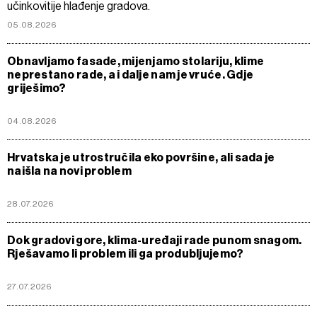
učinkovitije hlađenje gradova.
05.08.2026
Obnavljamo fasade, mijenjamo stolariju, klime
neprestano rade, a i dalje nam je vruće. Gdje
griješimo?
04.08.2026
Hrvatska je utrostručila eko površine, ali sada je
naišla na novi problem
28.07.2026
Dok gradovi gore, klima-uređaji rade punom snagom.
Rješavamo li problem ili ga produbljujemo?
27.07.2026