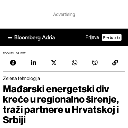
Prijava
Pretplata
PODIJELI VIJEST
Zelena tehnologija
Mađarski energetski div
kreće u regionalno širenje,
traži partnere u Hrvatskoj i
Srbiji