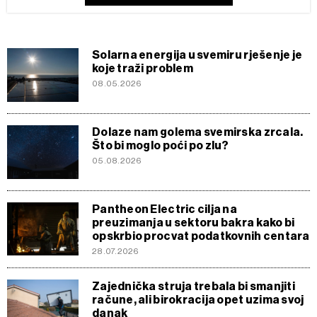
Solarna energija u svemiru rješenje je
koje traži problem
08.05.2026
Dolaze nam golema svemirska zrcala.
Što bi moglo poći po zlu?
05.08.2026
Pantheon Electric cilja na
preuzimanja u sektoru bakra kako bi
opskrbio procvat podatkovnih centara
28.07.2026
Zajednička struja trebala bi smanjiti
račune, ali birokracija opet uzima svoj
danak