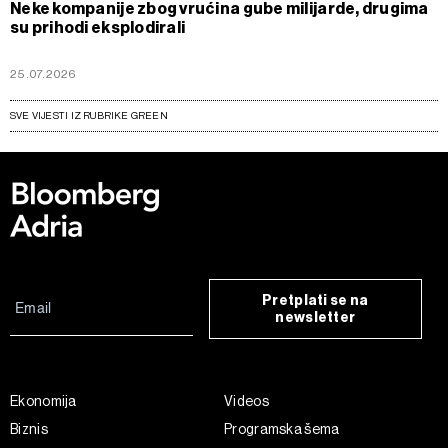
Neke kompanije zbog vrućina gube milijarde, drugima
su prihodi eksplodirali
25.07.2026
SVE VIJESTI IZ RUBRIKE GREEN
Pretplati se na
newsletter
Ekonomija
Videos
Biznis
Programska šema