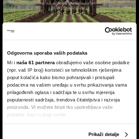
Hrvatska je utrostručila eko
površine, ali sada je naišla na novi
Odgovorna uporaba vaših podataka
problem
Mi i
naša 61 partnera
obrađujemo vaše osobne podatke
(npr. vaš IP broj) koristeći se tehnološkim rješenjima
Nakon desetljeća snažnog rasta, daljnji razvoj sve više ovisi
o tržištu, a sve manje o novim hektarima.
poput kolačića kako bismo pohranjivali i pristupali
podacima na vašem uređaju u svrhu prikazivanja vama
prilagođenih oglasa i sadržaja te u svrhu mjerenja
popularnosti sadržaja, trendova čitateljstva i razvoja
proizvoda. Vi možete birati tko upotrebljava vaše
podatke, kao i u koje svrhe.
Ako nam dopustite, također bismo htjeli:
Prikaži detalje
Prikupljati podatke o vašoj geografskoj lokaciji,