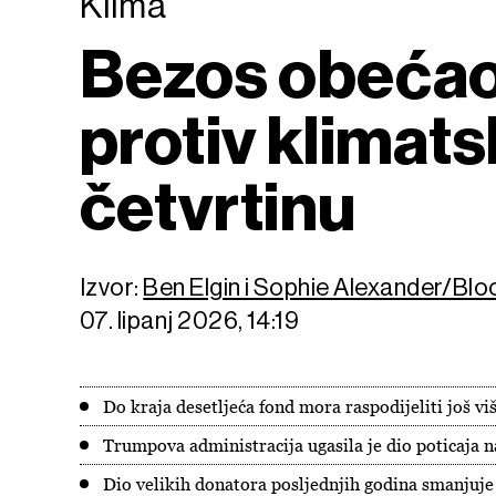
Klima
Bezos obećao 
protiv klimats
četvrtinu
Izvor:
Ben Elgin i Sophie Alexander/Bl
07. lipanj 2026, 14:19
Do kraja desetljeća fond mora raspodijeliti još vi
Trumpova administracija ugasila je dio poticaja na
Dio velikih donatora posljednjih godina smanjuje 