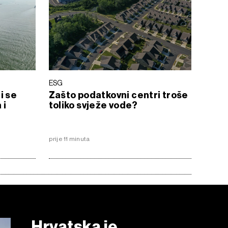
ESG
i se
Zašto podatkovni centri troše
 i
toliko svježe vode?
prije 11 minuta
Hrvatska je