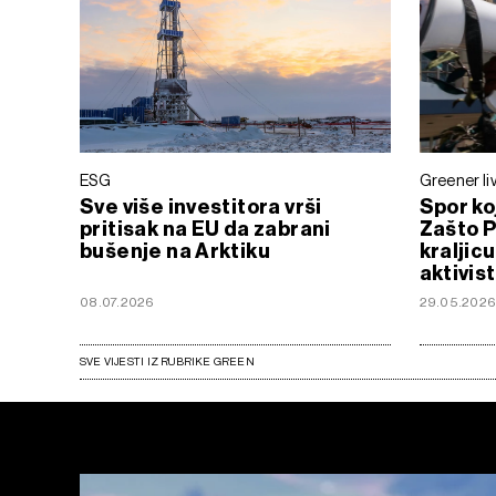
ESG
Greener li
Sve više investitora vrši
Spor koj
pritisak na EU da zabrani
Zašto P
bušenje na Arktiku
kraljicu
aktivis
08.07.2026
29.05.202
SVE VIJESTI IZ RUBRIKE GREEN