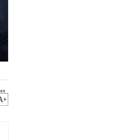
IZE
+