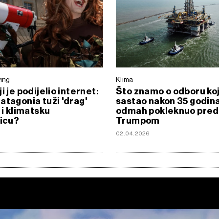
ving
Klima
i je podijelio internet:
Što znamo o odboru koj
atagonia tuži 'drag'
sastao nakon 35 godina
 i klimatsku
odmah pokleknuo pred
ticu?
Trumpom
6
02.04.2026