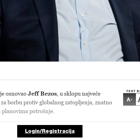
TEXT S
 je osnovao
Jeff Bezos
, u sklopu najveće
-
 za borbu protiv globalnog zatopljenja, znatno
im planovima potrošnje.
Login/Registracija