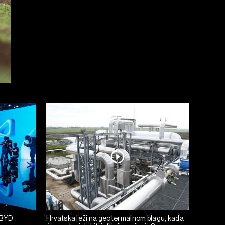
i BYD
Hrvatska leži na geotermalnom blagu, kada