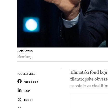
Jeff Bezos
Bloomberg
Klimatski fond koji
PODIJELI VIJEST
filantropske obveze
Facebook
zaostaje za vlastit
Post
Tweet