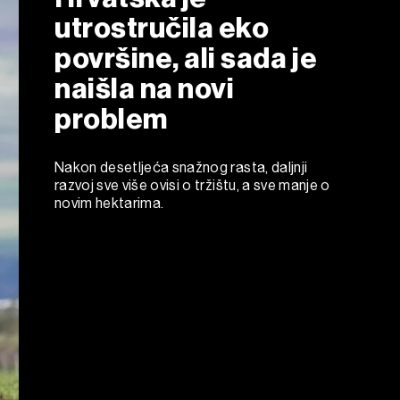
utrostručila eko
površine, ali sada je
naišla na novi
problem
Nakon desetljeća snažnog rasta, daljnji
razvoj sve više ovisi o tržištu, a sve manje o
novim hektarima.