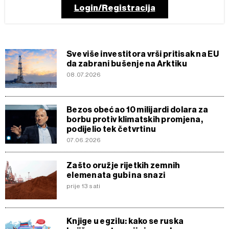
Login/Registracija
Sve više investitora vrši pritisak na EU
da zabrani bušenje na Arktiku
08.07.2026
Bezos obećao 10 milijardi dolara za
borbu protiv klimatskih promjena,
podijelio tek četvrtinu
07.06.2026
Zašto oružje rijetkih zemnih
elemenata gubi na snazi
prije 13 sati
Knjige u egzilu: kako se ruska