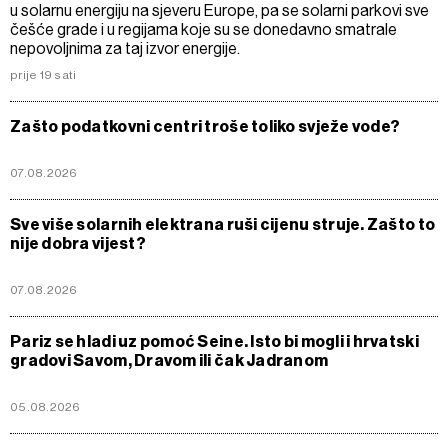
u solarnu energiju na sjeveru Europe, pa se solarni parkovi sve
češće grade i u regijama koje su se donedavno smatrale
nepovoljnima za taj izvor energije.
prije 19 sati
Zašto podatkovni centri troše toliko svježe vode?
07.08.2026
Sve više solarnih elektrana ruši cijenu struje. Zašto to
nije dobra vijest?
07.08.2026
Pariz se hladi uz pomoć Seine. Isto bi mogli i hrvatski
gradovi Savom, Dravom ili čak Jadranom
05.08.2026