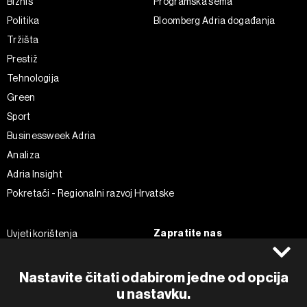
Biznis
Programska šema
Politika
Bloomberg Adria događanja
Tržišta
Prestiž
Tehnologija
Green
Sport
Businessweek Adria
Analiza
Adria Insight
Pokretači - Regionalni razvoj Hrvatske
Zapratite nas
Uvjeti korištenja
Pravila privatnosti
Facebook
Politika kolačića
Instagram
Nastavite čitati odabirom jedne od opcija
Impressum
Twitter
u nastavku.