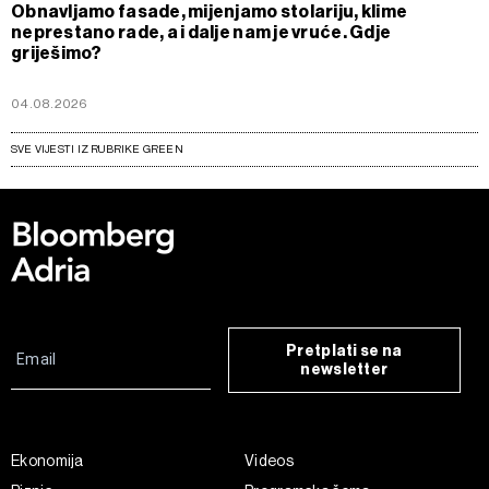
Obnavljamo fasade, mijenjamo stolariju, klime
neprestano rade, a i dalje nam je vruće. Gdje
griješimo?
04.08.2026
SVE VIJESTI IZ RUBRIKE GREEN
Pretplati se na
newsletter
Ekonomija
Videos