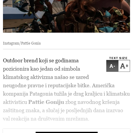
Instagram/Pattie Gonia
TEXT SIZE
Outdoor brend koji se godinama
-
+
pozicionira kao jedan od simbola
klimatskog aktivizma našao se usred
neugodne pravne i reputacijske bitke. Američka
kompanija Patagonia tužila je drag kraljicu i klimatsku
aktivisticu
Pattie Goniju
zbog navodnog kršenja
zaštitnog znaka, a slučaj je posljednjih dana izazvao
val reakcija na društvenim mrežama.