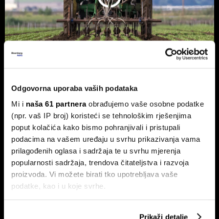
Hrvatska je utrostručila eko
Odgovorna uporaba vaših podataka
površine, ali sada je naišla na novi
Mi i
naša 61 partnera
obrađujemo vaše osobne podatke
problem
(npr. vaš IP broj) koristeći se tehnološkim rješenjima
Nakon desetljeća snažnog rasta, daljnji razvoj sve više ovisi
poput kolačića kako bismo pohranjivali i pristupali
o tržištu, a sve manje o novim hektarima.
podacima na vašem uređaju u svrhu prikazivanja vama
prilagođenih oglasa i sadržaja te u svrhu mjerenja
popularnosti sadržaja, trendova čitateljstva i razvoja
proizvoda. Vi možete birati tko upotrebljava vaše
podatke, kao i u koje svrhe.
Ako nam dopustite, također bismo htjeli:
Prikaži detalje