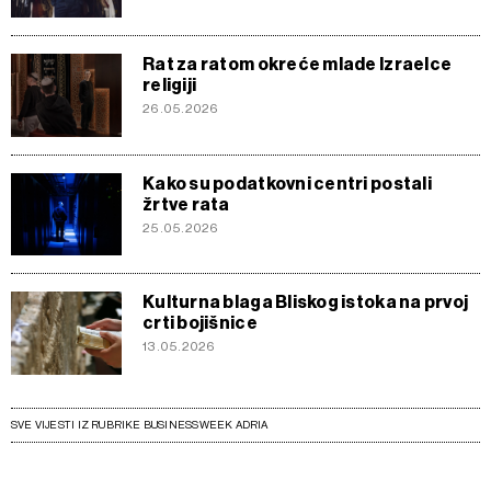
Rat za ratom okreće mlade Izraelce
religiji
26.05.2026
Kako su podatkovni centri postali
žrtve rata
25.05.2026
Kulturna blaga Bliskog istoka na prvoj
crti bojišnice
13.05.2026
SVE VIJESTI IZ RUBRIKE BUSINESSWEEK ADRIA