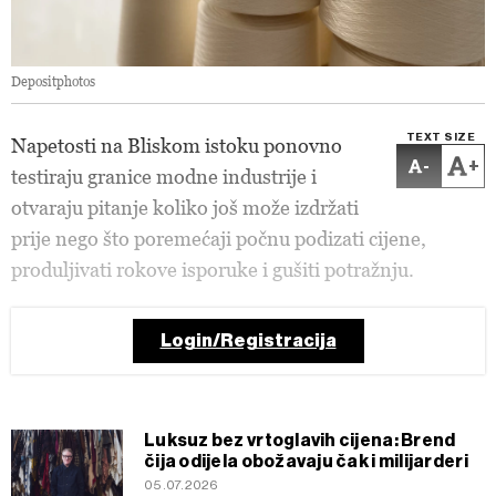
Depositphotos
TEXT SIZE
Napetosti na Bliskom istoku ponovno
-
+
testiraju granice modne industrije i
otvaraju pitanje koliko još može izdržati
prije nego što poremećaji počnu podizati cijene,
produljivati rokove isporuke i gušiti potražnju.
Login/Registracija
Luksuz bez vrtoglavih cijena: Brend
čija odijela obožavaju čak i milijarderi
05.07.2026