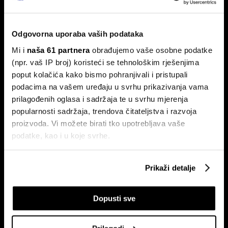
BYD vodi u globalnoj utrci za izradu
jeftinijih električnih vozila
Odgovorna uporaba vaših podataka
Kinesko poduzeće preplavljuje tržišta svojim automobilima
dok SAD čini sve što može kako bi ova brzorastuća marka
Mi i
naša 61 partnera
obrađujemo vaše osobne podatke
ostala izvan njegovih granica.
(npr. vaš IP broj) koristeći se tehnološkim rješenjima
poput kolačića kako bismo pohranjivali i pristupali
podacima na vašem uređaju u svrhu prikazivanja vama
prilagođenih oglasa i sadržaja te u svrhu mjerenja
popularnosti sadržaja, trendova čitateljstva i razvoja
proizvoda. Vi možete birati tko upotrebljava vaše
podatke, kao i u koje svrhe.
Ako nam dopustite, također bismo htjeli:
Ljudi koji su obilježili 2024. i koji
Budućnost brze hrane mogla bi
Prikaži detalje
će utjecati na 2025. godinu
biti zdrava hrana
Prikupljati podatke o vašoj geografskoj lokaciji,
koji mogu biti precizni do radijusa od nekoliko metara
Dopusti sve
Prepoznati vaš uređaj tako što ćemo aktivno
skenirati njegove određene karakteristike ("uzimanje
otiska prsta uređaja")