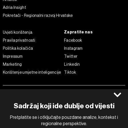
Adria Insight
Pokretači - Regionalni razvoj Hrvatske
Zapratite nas
Uvjeti korištenja
Pravila privatnosti
Facebook
Politika kolačića
Instagram
Impressum
Twitter
Marketing
Linkedin
Korištenje umjetne inteligencije
Tiktok
©2022 - 2026 Bloomberg L.P. All Rights Reserved. BLOOMBERG and
the BLOOMBERG logo are registered trademarks and service marks of
Bloomberg Finance L.P. or its subsidiaries, displayed with permission
Sadržaj koji ide dublje od vijesti
Bloomberg Adria is a Mtel Swiss SA Property
News CMS by Cubes
Pretplatite se i otključajte pouzdane analize, kontekst i
regionalne perspektive.