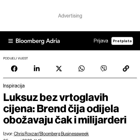
Prijava
Pretplata
PODIJELI VIJEST
Inspiracija
Luksuz bez vrtoglavih
cijena: Brend čija odijela
obožavaju čak i milijarderi
Izvor:
Chris Rovzar/Bloomberg Businessweek