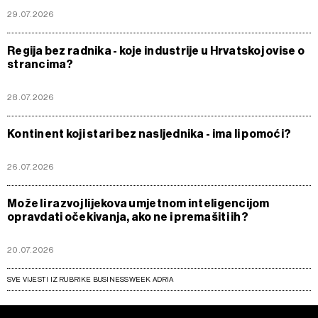
29.07.2026
Regija bez radnika - koje industrije u Hrvatskoj ovise o
strancima?
28.07.2026
Kontinent koji stari bez nasljednika - ima li pomoći?
26.07.2026
Može li razvoj lijekova umjetnom inteligencijom
opravdati očekivanja, ako ne i premašiti ih?
20.07.2026
SVE VIJESTI IZ RUBRIKE BUSINESSWEEK ADRIA