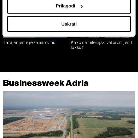
otiska prsta uređaja")
Prilagodi
U
dijelu s pojedinostima
možete saznati više o tome
kako se obrađuje vaše osobne podatke te postaviti svoje
Uskrati
preferencije. Svoju privolu možete u svakom trenutku
izmijeniti ili povući u Izjavi o kolačićima.
Tata, vrijeme je za mirovinu!
Kako će milenijski val promijeniti
luksuz
Zajednički voditelji obrade su HD-WIN ARENA SPORT
d.o.o. i
Partneri
.
Više o podacima koje obrađujemo kao i o
vašim pravima pročitajte u našoj
Politici privatnosti
, a o
kolačićima i drugim sličnim tehnologijama u
Politici kolačića
.
Kolačiće u bilo kojem trenutku možete ponovno ažurirati klikom
Businessweek Adria
na „Prikaži detalje“. Privolu možete u bilo kojem trenutku
povući bez negativnih posljedica.