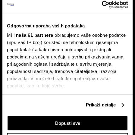
BYD vodi u globalnoj utrci za izradu
jeftinijih električnih vozila
Odgovorna uporaba vaših podataka
Kinesko poduzeće preplavljuje tržišta svojim automobilima
Mi i
naša 61 partnera
obrađujemo vaše osobne podatke
dok SAD čini sve što može kako bi ova brzorastuća marka
(npr. vaš IP broj) koristeći se tehnološkim rješenjima
ostala izvan njegovih granica.
poput kolačića kako bismo pohranjivali i pristupali
podacima na vašem uređaju u svrhu prikazivanja vama
prilagođenih oglasa i sadržaja te u svrhu mjerenja
popularnosti sadržaja, trendova čitateljstva i razvoja
proizvoda. Vi možete birati tko upotrebljava vaše
podatke, kao i u koje svrhe.
Ako nam dopustite, također bismo htjeli:
Prikaži detalje
Ljudi koji su obilježili 2024. i koji
Budućnost brze hrane mogla bi
Prikupljati podatke o vašoj geografskoj lokaciji,
će utjecati na 2025. godinu
biti zdrava hrana
koji mogu biti precizni do radijusa od nekoliko metara
Dopusti sve
Prepoznati vaš uređaj tako što ćemo aktivno
skenirati njegove određene karakteristike ("uzimanje