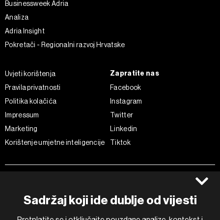
Businessweek Adria
Analiza
Adria Insight
Pokretači - Regionalni razvoj Hrvatske
Zapratite nas
Uvjeti korištenja
Pravila privatnosti
Facebook
Politika kolačića
Instagram
Impressum
Twitter
Marketing
Linkedin
Korištenje umjetne inteligencije
Tiktok
©2022 - 2026 Bloomberg L.P. All Rights Reserved. BLOOMBERG and
the BLOOMBERG logo are registered trademarks and service marks of
Bloomberg Finance L.P. or its subsidiaries, displayed with permission
Sadržaj koji ide dublje od vijesti
Bloomberg Adria is a Mtel Swiss SA Property
News CMS by Cubes
Pretplatite se i otključajte pouzdane analize, kontekst i