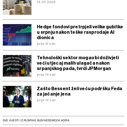
14.05.2026
Hedge fondovi pretrpjeli velike gubitke
u srpnju nakon teške rasprodaje AI
dionica
prije 12 sati
Tehnološki sektor mogao bi doživjeti
veći utjecaj malih ulagača nakon
srpanjskog pada, tvrdi JPMorgan
prije 14 sati
Zašto Bessent želi veću podršku Feda
za jačanje jena
prije 14 sati
SVE VIJESTI IZ RUBRIKE BUSINESSWEEK ADRIA