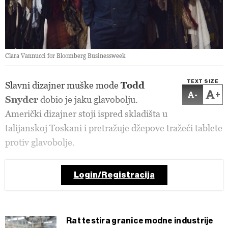
Clara Vannucci for Bloomberg Businessweek
TEXT SIZE
Slavni dizajner muške mode
Todd
-
+
Snyder
dobio je jaku glavobolju.
Američki dizajner stoji ispred skladišta u
talijanskoj Toskani i pretražuje džepove tražeći tablete
protiv glavobolje.
Login/Registracija
Rat testira granice modne industrije